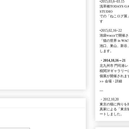
•2015,03,6~03.15
浅草橋TODAYS GA
STUDIO
での
「ねこログ展
す
•2015,02,16~22
池袋waccaで開催
「猫の世界 in WAC
池口、巣山、新谷
します。
・2014,10,16
～
21
北九州市 門司港レ
税関2Fギャラリー
個展が開催されま
>>
会場・詳細
---
・2012,10,20
東京の猫に拘りを
真家による
「東京
ートしました。