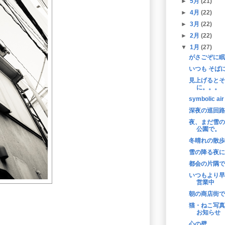
►
5月
(21)
►
4月
(22)
►
3月
(22)
►
2月
(22)
▼
1月
(27)
がさごぞに眠
いつも そば
見上げるとそ
に。。。
symbolic air
深夜の巡回路
夜、まだ雪の
公園で。
冬晴れの散歩
雪の降る夜に
都会の片隅で
いつもより早
営業中
朝の商店街で
猫・ねこ写真
お知らせ
心の壁