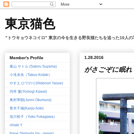
東京猫色
"トウキョウネコイロ" 東京の今を生きる野良猫たちを追った10人
1.28.2016
Member's Profile
巣山 サトル (Satoru Suyama)
がさごぞに眠れ
小滝卓央（Takuo Kotaki）
やすえ ひでのり(Hidenori Yasue)
河井 蓬(Yomogi Kawai)
奥村準朗(Junro Okumura)
青木干城(Kanjo Aoki)
深川裕子（Yuko Fukagawa）
chiaki Y
Naoe Shimada (pu_owner)