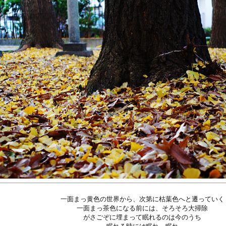
一面まっ黄色の世界から、次第に枯葉色へと遷っていく
一面まっ茶色になる前には、そろそろ大掃除
がさごぞに埋まって眠れるのは今のうち