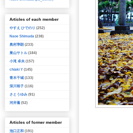
Articles of each member
やすえ ひでのり
(252)
Naoe Shimada
(238)
奥村準朗
(233)
巣山サトル
(184)
小滝 卓央
(157)
chiaki Y
(145)
青木干城
(133)
深川裕子
(116)
さとうゆみ
(91)
河井蓬
(52)
Articles of former member
池口正和
(191)