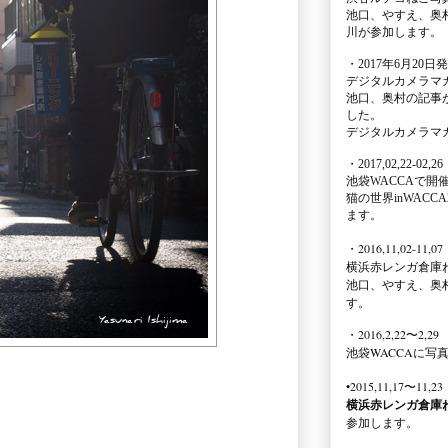
池口、やすえ、奥
川が参加します。
・2017年6月20日
デジタルカメラマ
池口、奥村の記事
した。
デジタルカメラマ
・2017,02,22-02,26
池袋WACCA
で開
猫の世界inWACCA
ます。
・2016,11,02-11,07
横浜赤レンガ倉庫
池口、やすえ、奥
す。
・2016,2,22〜2,29
池袋WACCA
に写
•2015,11,17〜11,23
横浜赤レンガ倉庫
参加します。