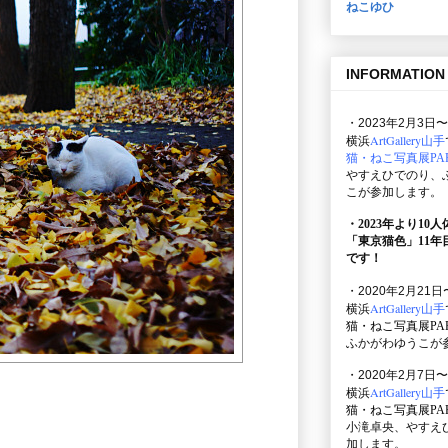
ねこゆひ
INFORMATION
・2023年2月3日〜
ArtGallery山手
横浜
猫・ねこ写真展PAR
やすえひでのり、
こが参加します。
・2023年より10
「東京猫色」
11
です！
・2020年2月21日
ArtGallery山手
横浜
猫・ねこ写真展PAR
ふかがわゆうこが
・2020年2月7日〜
ArtGallery山手
横浜
猫・ねこ写真展PAR
小滝卓央、やすえ
加します。