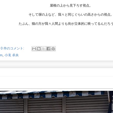
屋根の上から見下ろす視点。
そして塀の上など、我々と同じぐらいの高さからの視点
たぶん、猫の方が我々人間よりも街が立体的に映ってるんだろ
0 件のコメント:
mm
,
小滝 卓央