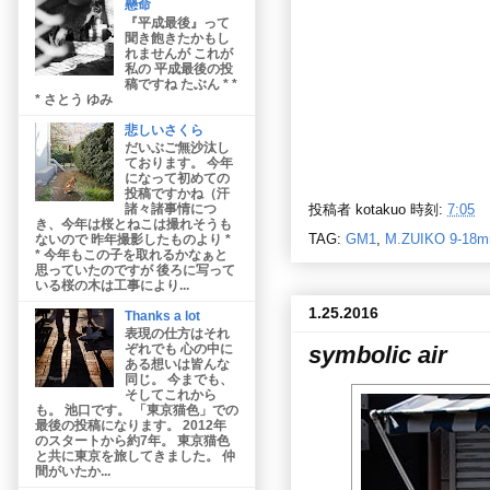
懸命
『平成最後』って
聞き飽きたかもし
れませんが これが
私の 平成最後の投
稿ですね たぶん * *
* さとう ゆみ
悲しいさくら
だいぶご無沙汰し
ております。 今年
になって初めての
投稿ですかね（汗
諸々諸事情につ
投稿者
kotakuo
時刻:
7:05
き、今年は桜とねこは撮れそうも
TAG:
GM1
,
M.ZUIKO 9-18
ないので 昨年撮影したものより *
* 今年もこの子を取れるかなぁと
思っていたのですが 後ろに写って
いる桜の木は工事により...
1.25.2016
Thanks a lot
表現の仕方はそれ
symbolic air
ぞれでも 心の中に
ある想いは皆んな
同じ。 今までも、
そしてこれから
も。 池口です。 「東京猫色」での
最後の投稿になります。 2012年
のスタートから約7年。 東京猫色
と共に東京を旅してきました。 仲
間がいたか...