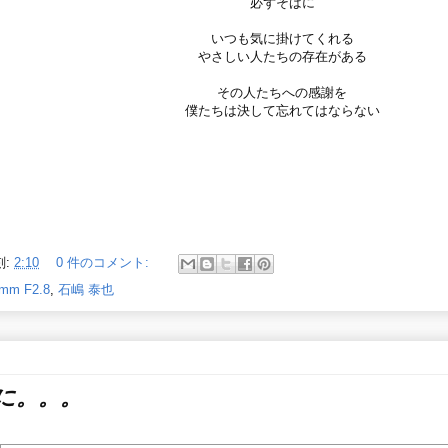
必ずそばに
いつも気に掛けてくれる
やさしい人たちの存在がある
その人たちへの感謝を
僕たちは決して忘れてはならない
刻:
2:10
0 件のコメント:
mm F2.8
,
石嶋 泰也
に。。。