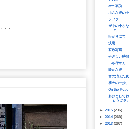
街の裏側
小さな光の中
。
ソファ
街中の小さな
う。。。
で。
暗がりにて
決意
家族写真
やさしい時間
いざ行かん
暖かな光
音の消えた夜
初めの一歩。
On the Road
あけましてお
とうござ
►
2015
(236)
►
2014
(268)
►
2013
(267)