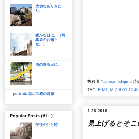
大切なありきた
り。
暖かな日に。（写
真展のお知ら
せ。）
雨の降る日に。
投稿者
Yasunari Ishijima
時
TAG:
E-M1
,
M.ZUIKO 12-40
portrait: 老ボス猫の肖像
1.26.2016
Popular Posts (ALL)
見上げるとそこ
午後のひと時