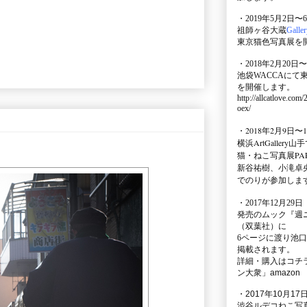
・2019年5月2日〜
祖師ヶ谷大蔵
Galle
東京猫色写真展を
・2018年2月20日〜
池袋WACCA
にて
を開催します。
http://allcatlove.com
oex/
・2018年2月9日〜
横浜
ArtGallery山手
猫・ねこ写真展PAR
新谷祐樹、小滝卓
でのりが参加しま
・
2017年12月29
発売のムック
『週
（双葉社）に
6ページに渡り
池口
掲載されます。
詳細・購入はコチ
ン大衆」amazon
・2017年10月17日
渋谷ルデコねこ写