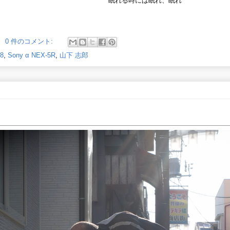
眠れる時には眠れ、眠れ
0 件のコメント:
.8
,
Sony α NEX-5R
,
山下 志郎