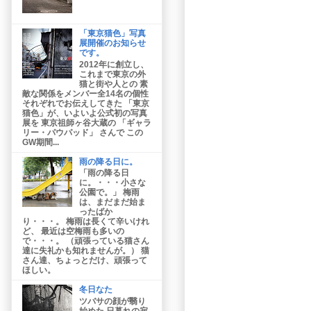
「東京猫色」写真
展開催のお知らせ
です。
2012年に創立し、
これまで東京の外
猫と街や人との 素
敵な関係をメンバー全14名の個性
それぞれでお伝えしてきた 「東京
猫色」が、いよいよ公式初の写真
展を 東京祖師ヶ谷大蔵の 「ギャラ
リー・パウパッド」 さんで この
GW期間...
雨の降る日に。
「雨の降る日
に。・・・小さな
公園で。」 梅雨
は、まだまだ始ま
ったばか
り・・・。 梅雨は長くて辛いけれ
ど、 最近は空梅雨も多いの
で・・・。 （頑張っている猫さん
達に失礼かも知れませんが。） 猫
さん達、ちょっとだけ、頑張って
ほしい。
冬日なた
ツバサの顔が翳り
始めた 日暮れの寂