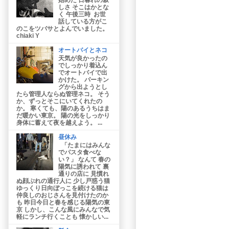
しさ そこはかとな
く 午後三時 お世
話している方がこ
のこをツバサとよんでいました。
chiaki Y
オートバイとネコ
天気が良かったの
でしっかり着込ん
でオートバイで出
かけた。 パーキン
グから出ようとし
たら管理人ならぬ管理ネコ。 そう
か、ずっとそこにいてくれたの
か。 寒くても、陽のあるうちはま
だ暖かい東京。 陽の光をしっかり
身体に蓄えて夜を越えよう。 ...
昼休み
「たまにはみんな
でパスタ食べな
い？」 なんて 春の
陽気に誘われて 裏
通りの店に 見慣れ
ぬ顔ぶれの通行人に 少し戸惑う猫
ゆっくり日向ぼっこを続ける猫は
仲良しのおじさんを見付けたのか
も 昨日今日と春を感じる陽気の東
京 しかし、こんな風にみんなで気
軽にランチ行くことも 懐かしい...