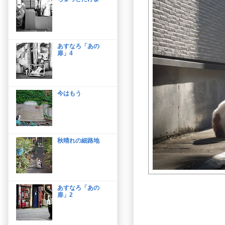
あすなろ「あの
扉」4
今はもう
秋晴れの細路地
あすなろ「あの
扉」2