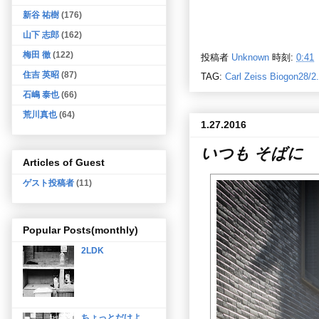
新谷 祐樹
(176)
山下 志郎
(162)
梅田 徹
(122)
投稿者
Unknown
時刻:
0:41
住吉 英昭
(87)
TAG:
Carl Zeiss Biogon28/2
石嶋 泰也
(66)
荒川真也
(64)
1.27.2016
いつも そばに
Articles of Guest
ゲスト投稿者
(11)
Popular Posts(monthly)
2LDK
ちょっとだけよ