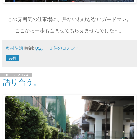
この雰囲気の仕事場に、居ないわけがないガードマン。
ここから一歩も進ませてもらえませんでした～。
奥村準朗
時刻:
0:27
0 件のコメント:
共有
10.02.2024
語り合う。