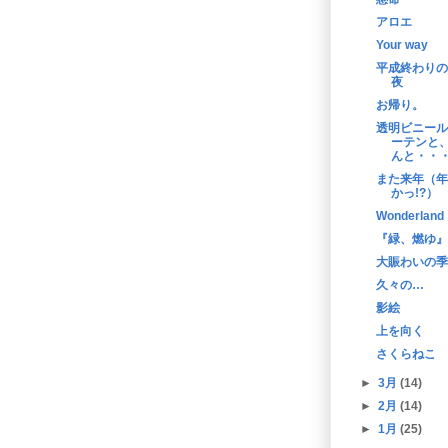
アロエ
Your way
平成終わりの
夜
お帰り。
透明ビニール
ーテンと
んと・・
また来年（年
かっ!?）
Wonderland
『緑、燃ゆ』
大賑わいの季
久々の…
影絵
上を向く
さくらねこ
►
3月
(14)
►
2月
(14)
►
1月
(25)