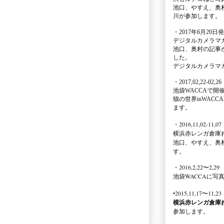
池口、やすえ、奥
川が参加します。
・2017年6月20日
デジタルカメラマ
池口、奥村の記事
した。
デジタルカメラマ
・2017,02,22-02,26
池袋WACCA
で開
猫の世界inWACCA
ます。
・2016,11,02-11,07
横浜赤レンガ倉庫
池口、やすえ、奥
す。
・2016,2,22〜2,29
池袋WACCA
に写
•2015,11,17〜11,23
横浜赤レンガ倉庫
参加します。