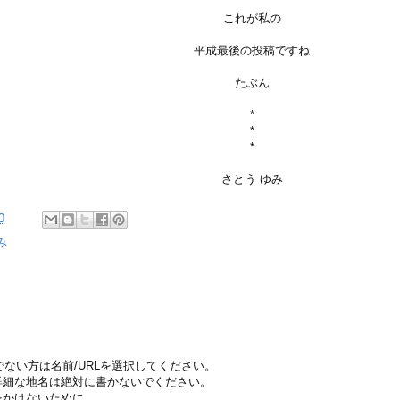
これが私の
平成最後の投稿ですね
たぶん
*
*
*
さとう ゆみ
0
み
ちでない方は名前/URLを選択してください。
詳細な地名は絶対に書かないでください。
をかけないために。