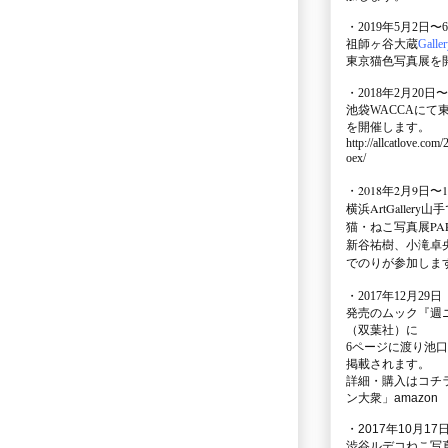
・2019年5月2日〜
祖師ヶ谷大蔵
Galle
東京猫色写真展を
・2018年2月20日〜
池袋WACCA
にて
を開催します。
http://allcatlove.com
oex/
・2018年2月9日〜
横浜
ArtGallery山手
猫・ねこ写真展PAR
新谷祐樹、小滝卓
でのりが参加しま
・
2017年12月29
発売のムック
『週
（双葉社）に
6ページに渡り
池口
掲載されます。
詳細・購入はコチ
ン大衆」amazon
・2017年10月17日
渋谷ルデコねこ写