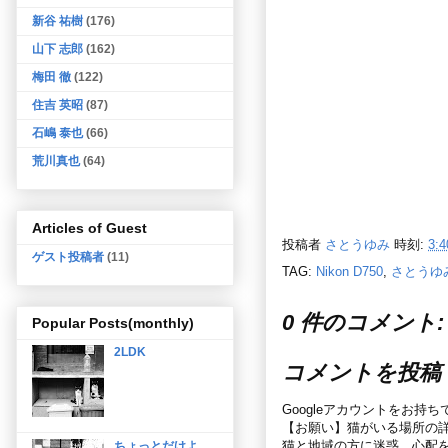
新谷 祐樹
(176)
山下 志郎
(162)
梅田 徹
(122)
住吉 英昭
(87)
石嶋 泰也
(66)
荒川真也
(64)
Articles of Guest
投稿者
さとうゆみ
時刻:
3:4
ゲスト投稿者
(11)
TAG:
Nikon D750
,
さとうゆ
0 件のコメント:
Popular Posts(monthly)
2LDK
コメントを投稿
Googleアカウントをお持
【お願い】猫がいる場所の
猫と地域の方に迷惑、心配
ちょっとだけよ