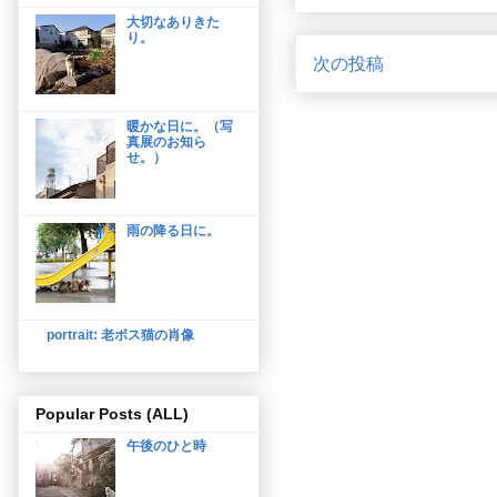
大切なありきた
り。
次の投稿
暖かな日に。（写
真展のお知ら
せ。）
雨の降る日に。
portrait: 老ボス猫の肖像
Popular Posts (ALL)
午後のひと時