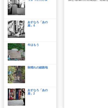
あすなろ「あの
扉」4
今はもう
秋晴れの細路地
あすなろ「あの
扉」2