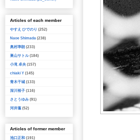
Articles of each member
やすえ ひでのり
(252)
Naoe Shimada
(238)
奥村準朗
(233)
巣山サトル
(184)
小滝 卓央
(157)
chiaki Y
(145)
青木干城
(133)
深川裕子
(116)
さとうゆみ
(91)
河井蓬
(52)
Articles of former member
池口正和
(191)