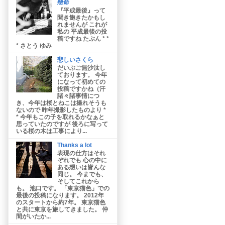
懸命
『平成最後』って
聞き飽きたかもし
れませんが これが
私の 平成最後の投
稿ですね たぶん * *
* さとう ゆみ
悲しいさくら
だいぶご無沙汰し
ております。 今年
になって初めての
投稿ですかね（汗
諸々諸事情につ
き、今年は桜とねこは撮れそうも
ないので 昨年撮影したものより *
* 今年もこの子を取れるかなぁと
思っていたのですが 後ろに写って
いる桜の木は工事により...
Thanks a lot
表現の仕方はそれ
ぞれでも 心の中に
ある想いは皆んな
同じ。 今までも、
そしてこれから
も。 池口です。 「東京猫色」での
最後の投稿になります。 2012年
のスタートから約7年。 東京猫色
と共に東京を旅してきました。 仲
間がいたか...