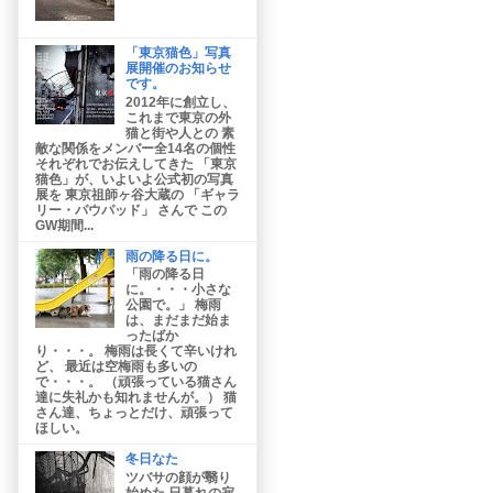
「東京猫色」写真
展開催のお知らせ
です。
2012年に創立し、
これまで東京の外
猫と街や人との 素
敵な関係をメンバー全14名の個性
それぞれでお伝えしてきた 「東京
猫色」が、いよいよ公式初の写真
展を 東京祖師ヶ谷大蔵の 「ギャラ
リー・パウパッド」 さんで この
GW期間...
雨の降る日に。
「雨の降る日
に。・・・小さな
公園で。」 梅雨
は、まだまだ始ま
ったばか
り・・・。 梅雨は長くて辛いけれ
ど、 最近は空梅雨も多いの
で・・・。 （頑張っている猫さん
達に失礼かも知れませんが。） 猫
さん達、ちょっとだけ、頑張って
ほしい。
冬日なた
ツバサの顔が翳り
始めた 日暮れの寂