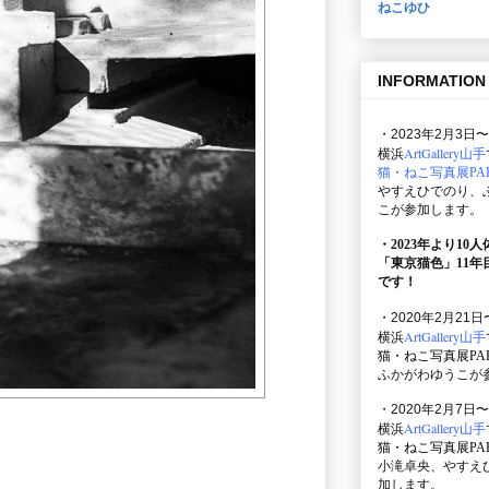
ねこゆひ
INFORMATION
・2023年2月3日〜
ArtGallery山手
横浜
猫・ねこ写真展PAR
やすえひでのり、
こが参加します。
・2023年より10
「東京猫色」
11
です！
・2020年2月21日
ArtGallery山手
横浜
猫・ねこ写真展PAR
ふかがわゆうこが
・2020年2月7日〜
ArtGallery山手
横浜
猫・ねこ写真展PAR
小滝卓央、やすえ
加します。