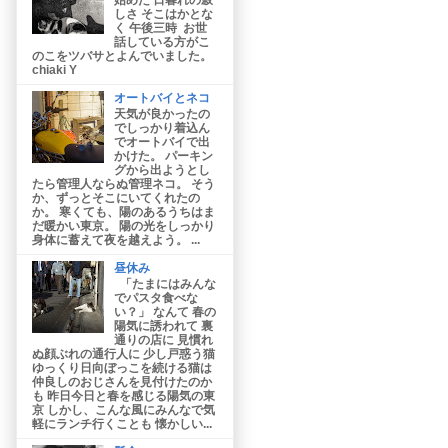
しさ そこはかとな
く 午後三時 お世
話している方がこ
のこをツバサとよんでいました。
chiaki Y
オートバイとネコ
天気が良かったの
でしっかり着込ん
でオートバイで出
かけた。 パーキン
グから出ようとし
たら管理人ならぬ管理ネコ。 そう
か、ずっとそこにいてくれたの
か。 寒くても、陽のあるうちはま
だ暖かい東京。 陽の光をしっかり
身体に蓄えて夜を越えよう。 ...
昼休み
「たまにはみんな
でパスタ食べな
い？」 なんて 春の
陽気に誘われて 裏
通りの店に 見慣れ
ぬ顔ぶれの通行人に 少し戸惑う猫
ゆっくり日向ぼっこを続ける猫は
仲良しのおじさんを見付けたのか
も 昨日今日と春を感じる陽気の東
京 しかし、こんな風にみんなで気
軽にランチ行くことも 懐かしい...