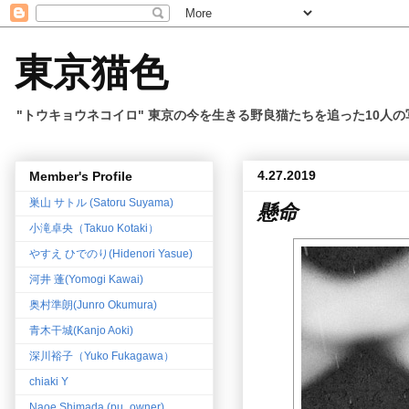
東京猫色
"トウキョウネコイロ" 東京の今を生きる野良猫たちを追った10人
4.27.2019
Member's Profile
巣山 サトル (Satoru Suyama)
懸命
小滝卓央（Takuo Kotaki）
やすえ ひでのり(Hidenori Yasue)
河井 蓬(Yomogi Kawai)
奥村準朗(Junro Okumura)
青木干城(Kanjo Aoki)
深川裕子（Yuko Fukagawa）
chiaki Y
Naoe Shimada (pu_owner)