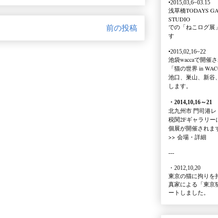
•2015,03,6~03.15
浅草橋TODAYS GA
STUDIO
での
「ねこログ展
前の投稿
す
•2015,02,16~22
池袋waccaで開催
「猫の世界 in WAC
池口、巣山、新谷
します。
・2014,10,16
～
21
北九州市 門司港レ
税関2Fギャラリー
個展が開催されま
>>
会場・詳細
---
・2012,10,20
東京の猫に拘りを
真家による
「東京
ートしました。