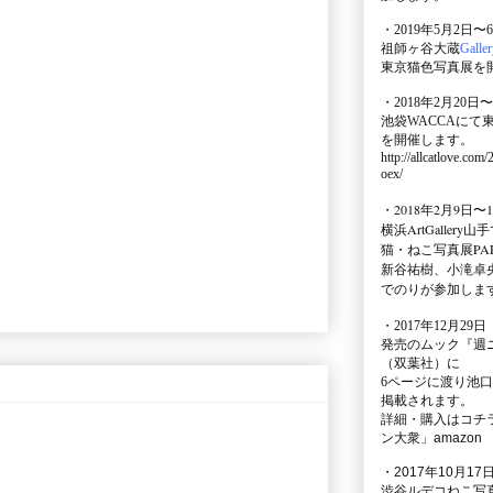
・2019年5月2日〜
祖師ヶ谷大蔵
Galle
東京猫色写真展を
・2018年2月20日〜
池袋WACCA
にて
を開催します。
http://allcatlove.com
oex/
・2018年2月9日〜
横浜
ArtGallery山手
猫・ねこ写真展PAR
新谷祐樹、小滝卓
でのりが参加しま
・
2017年12月29
発売のムック
『週
（双葉社）に
6ページに渡り
池口
掲載されます。
詳細・購入はコチ
ン大衆」amazon
・2017年10月17日
渋谷ルデコねこ写