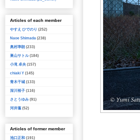
Articles of each member
やすえ ひでのり
(252)
Naoe Shimada
(238)
奥村準朗
(233)
巣山サトル
(184)
小滝 卓央
(157)
chiaki Y
(145)
青木干城
(133)
深川裕子
(116)
さとうゆみ
(91)
河井蓬
(52)
Articles of former member
池口正和
(191)