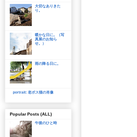
大切なありきた
り。
暖かな日に。（写
真展のお知ら
せ。）
雨の降る日に。
portrait: 老ボス猫の肖像
Popular Posts (ALL)
午後のひと時