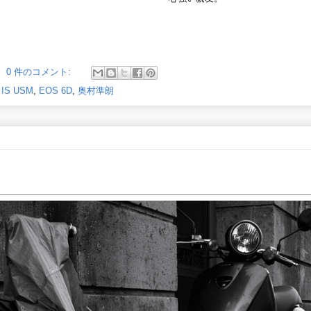
0 件のコメント:
 IS USM
,
EOS 6D
,
奥村準朗