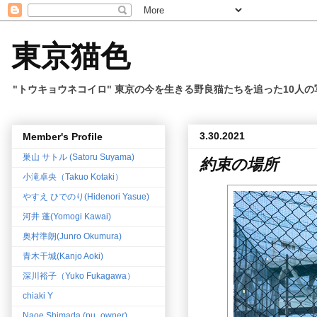
東京猫色
"トウキョウネコイロ" 東京の今を生きる野良猫たちを追った10人
3.30.2021
Member's Profile
巣山 サトル (Satoru Suyama)
約束の場所
小滝卓央（Takuo Kotaki）
やすえ ひでのり(Hidenori Yasue)
河井 蓬(Yomogi Kawai)
奥村準朗(Junro Okumura)
青木干城(Kanjo Aoki)
深川裕子（Yuko Fukagawa）
chiaki Y
Naoe Shimada (pu_owner)