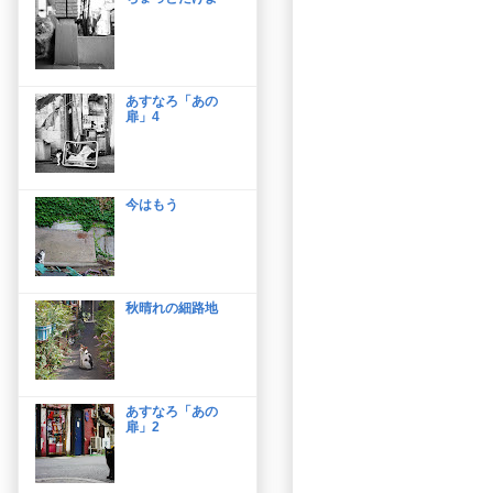
あすなろ「あの
扉」4
今はもう
秋晴れの細路地
あすなろ「あの
扉」2