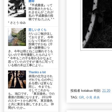
懸命
『平成最後』って
聞き飽きたかもし
れませんが これが
私の 平成最後の投
稿ですね たぶん * *
* さとう ゆみ
悲しいさくら
だいぶご無沙汰し
ております。 今年
になって初めての
投稿ですかね（汗
諸々諸事情につ
き、今年は桜とねこは撮れそうも
ないので 昨年撮影したものより *
* 今年もこの子を取れるかなぁと
思っていたのですが 後ろに写って
いる桜の木は工事により...
Thanks a lot
表現の仕方はそれ
ぞれでも 心の中に
ある想いは皆んな
同じ。 今までも、
そしてこれから
投稿者
kotakuo
時刻:
21:20
も。 池口です。 「東京猫色」での
TAG:
GR
,
小滝 卓央
最後の投稿になります。 2012年
のスタートから約7年。 東京猫色
と共に東京を旅してきました。 仲
間がいたか...