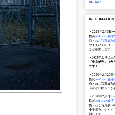
ねこゆひ
INFORMATION
・2023年2月3日〜
ArtGallery山手
横浜
猫・ねこ写真展PAR
やすえひでのり、
こが参加します。
・2023年より10
「東京猫色」
11
です！
・2020年2月21日
ArtGallery山手
横浜
猫・ねこ写真展PAR
ふかがわゆうこが
・2020年2月7日〜
ArtGallery山手
横浜
猫・ねこ写真展PAR
小滝卓央、やすえ
加します。