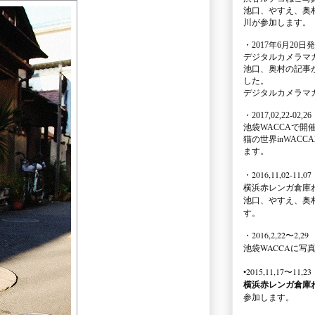
池口、やすえ、奥
川が参加します。
・2017年6月20日
デジタルカメラマ
池口、奥村の記事
した。
デジタルカメラマ
・2017,02,22-02,26
池袋WACCA
で開
猫の世界inWACCA
ます。
・2016,11,02-11,07
横浜赤レンガ倉庫
池口、やすえ、奥
す。
・2016,2,22〜2,29
池袋WACCA
に写
•2015,11,17〜11,23
横浜赤レンガ倉庫
参加します。