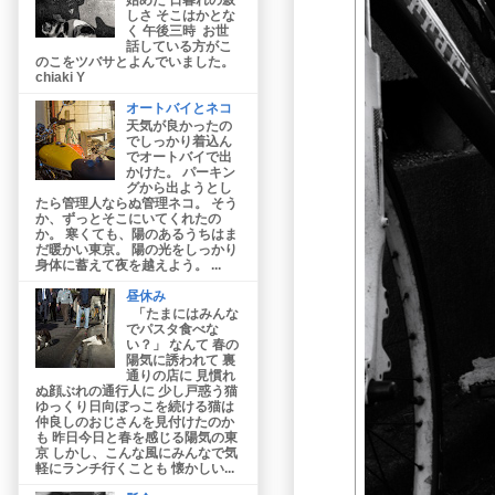
しさ そこはかとな
く 午後三時 お世
話している方がこ
のこをツバサとよんでいました。
chiaki Y
オートバイとネコ
天気が良かったの
でしっかり着込ん
でオートバイで出
かけた。 パーキン
グから出ようとし
たら管理人ならぬ管理ネコ。 そう
か、ずっとそこにいてくれたの
か。 寒くても、陽のあるうちはま
だ暖かい東京。 陽の光をしっかり
身体に蓄えて夜を越えよう。 ...
昼休み
「たまにはみんな
でパスタ食べな
い？」 なんて 春の
陽気に誘われて 裏
通りの店に 見慣れ
ぬ顔ぶれの通行人に 少し戸惑う猫
ゆっくり日向ぼっこを続ける猫は
仲良しのおじさんを見付けたのか
も 昨日今日と春を感じる陽気の東
京 しかし、こんな風にみんなで気
軽にランチ行くことも 懐かしい...