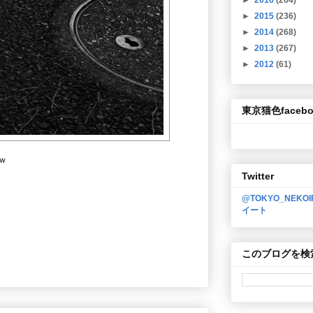
►
2015
(236)
►
2014
(268)
►
2013
(267)
►
2012
(61)
東京猫色facebo
ｗ
Twitter
@TOKYO_NEKO
イート
このブログを検