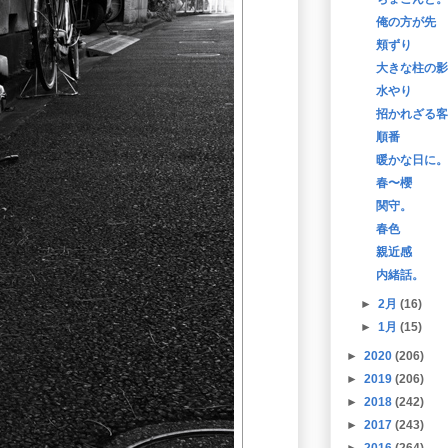
俺の方が先
頬ずり
大きな柱の影
水やり
招かれざる客
順番
暖かな日に。
春〜櫻
関守。
春色
親近感
内緒話。
►
2月
(16)
►
1月
(15)
►
2020
(206)
►
2019
(206)
►
2018
(242)
►
2017
(243)
►
2016
(264)