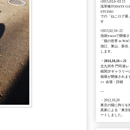
•2015,03,6~03.15
浅草橋TODAYS GA
STUDIO
での
「ねこログ展
す
•2015,02,16~22
池袋waccaで開催
「猫の世界 in WAC
池口、巣山、新谷
します。
・2014,10,16
～
21
北九州市 門司港レ
税関2Fギャラリー
個展が開催されま
>>
会場・詳細
---
・2012,10,20
東京の猫に拘りを
真家による
「東京
ートしました。