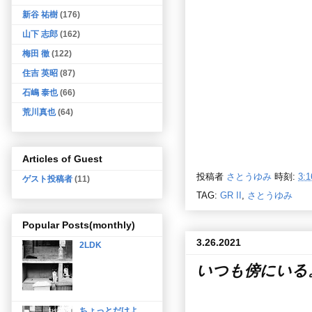
新谷 祐樹
(176)
山下 志郎
(162)
梅田 徹
(122)
住吉 英昭
(87)
石嶋 泰也
(66)
荒川真也
(64)
Articles of Guest
投稿者
さとうゆみ
時刻:
3:1
ゲスト投稿者
(11)
TAG:
GR II
,
さとうゆみ
Popular Posts(monthly)
3.26.2021
2LDK
いつも傍にいる
ちょっとだけよ