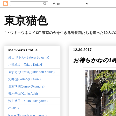
東京猫色
"トウキョウネコイロ" 東京の今を生きる野良猫たちを追った10人
12.30.2017
Member's Profile
巣山 サトル (Satoru Suyama)
お待ちかねの1
小滝卓央（Takuo Kotaki）
やすえ ひでのり(Hidenori Yasue)
河井 蓬(Yomogi Kawai)
奥村準朗(Junro Okumura)
青木干城(Kanjo Aoki)
深川裕子（Yuko Fukagawa）
chiaki Y
Naoe Shimada (pu_owner)