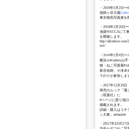
・2019年5月2日〜
祖師ヶ谷大蔵
Galle
東京猫色写真展を
・2018年2月20日〜
池袋WACCA
にて
を開催します。
http://allcatlove.com
oex/
・2018年2月9日〜
横浜
ArtGallery山手
猫・ねこ写真展PAR
新谷祐樹、小滝卓
でのりが参加しま
・
2017年12月29
発売のムック
『週
（双葉社）に
6ページに渡り
池口
掲載されます。
詳細・購入はコチ
ン大衆」amazon
・2017年10月17日
渋谷ルデコねこ写