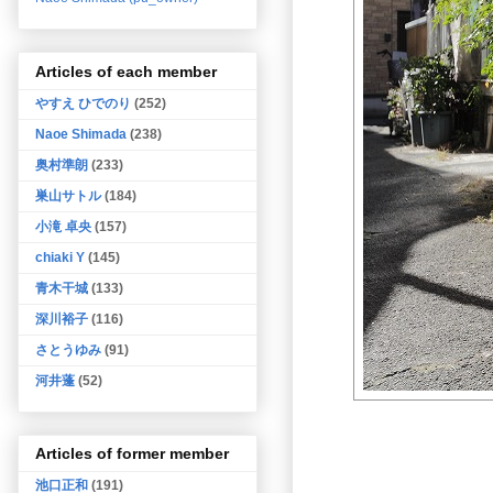
Articles of each member
やすえ ひでのり
(252)
Naoe Shimada
(238)
奥村準朗
(233)
巣山サトル
(184)
小滝 卓央
(157)
chiaki Y
(145)
青木干城
(133)
深川裕子
(116)
さとうゆみ
(91)
河井蓬
(52)
Articles of former member
池口正和
(191)