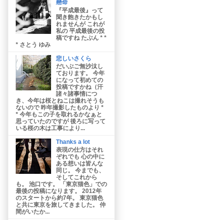
懸命
『平成最後』って
聞き飽きたかもし
れませんが これが
私の 平成最後の投
稿ですね たぶん * *
* さとう ゆみ
悲しいさくら
だいぶご無沙汰し
ております。 今年
になって初めての
投稿ですかね（汗
諸々諸事情につ
き、今年は桜とねこは撮れそうも
ないので 昨年撮影したものより *
* 今年もこの子を取れるかなぁと
思っていたのですが 後ろに写って
いる桜の木は工事により...
Thanks a lot
表現の仕方はそれ
ぞれでも 心の中に
ある想いは皆んな
同じ。 今までも、
そしてこれから
も。 池口です。 「東京猫色」での
最後の投稿になります。 2012年
のスタートから約7年。 東京猫色
と共に東京を旅してきました。 仲
間がいたか...