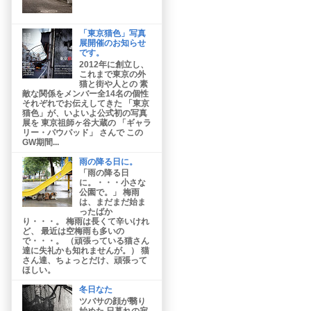
「東京猫色」写真
展開催のお知らせ
です。
2012年に創立し、
これまで東京の外
猫と街や人との 素
敵な関係をメンバー全14名の個性
それぞれでお伝えしてきた 「東京
猫色」が、いよいよ公式初の写真
展を 東京祖師ヶ谷大蔵の 「ギャラ
リー・パウパッド」 さんで この
GW期間...
雨の降る日に。
「雨の降る日
に。・・・小さな
公園で。」 梅雨
は、まだまだ始ま
ったばか
り・・・。 梅雨は長くて辛いけれ
ど、 最近は空梅雨も多いの
で・・・。 （頑張っている猫さん
達に失礼かも知れませんが。） 猫
さん達、ちょっとだけ、頑張って
ほしい。
冬日なた
ツバサの顔が翳り
始めた 日暮れの寂