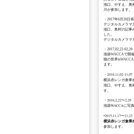
池口、やすえ、奥
川が参加します。
・2017年6月20日
デジタルカメラマ
池口、奥村の記事
した。
デジタルカメラマ
・2017,02,22-02,26
池袋WACCA
で開
猫の世界inWACCA
ます。
・2016,11,02-11,07
横浜赤レンガ倉庫
池口、やすえ、奥
す。
・2016,2,22〜2,29
池袋WACCA
に写
•2015,11,17〜11,23
横浜赤レンガ倉庫
参加します。