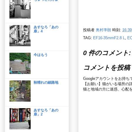
あすなろ「あの
投稿者
奥村準朗
時刻:
16:39
扉」4
TAG:
EF16-35mmF2.8 L
,
E
0 件のコメント:
今はもう
コメントを投稿
Googleアカウントをお持
秋晴れの細路地
【お願い】猫がいる場所の
猫と地域の方に迷惑、心配
あすなろ「あの
扉」2