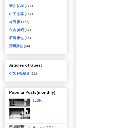
新谷 祐樹
(176)
山下 志郎
(162)
梅田 徹
(122)
住吉 英昭
(87)
石嶋 泰也
(66)
荒川真也
(64)
Articles of Guest
ゲスト投稿者
(11)
Popular Posts(monthly)
2LDK
ちょっとだけよ