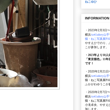
ねこゆひ
INFORMATION
・2023年2月3日〜
ArtGallery山手
横浜
猫・ねこ写真展PAR
やすえひでのり、
こが参加します。
・2023年より10
「東京猫色」
11
です！
・2020年2月21日
ArtGallery山手
横浜
猫・ねこ写真展PAR
ふかがわゆうこが
・2020年2月7日〜
ArtGallery山手
横浜
猫・ねこ写真展PAR
小滝卓央、やすえ
加します。