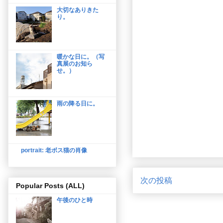
大切なありきた
り。
暖かな日に。（写
真展のお知ら
せ。）
雨の降る日に。
portrait: 老ボス猫の肖像
次の投稿
Popular Posts (ALL)
午後のひと時