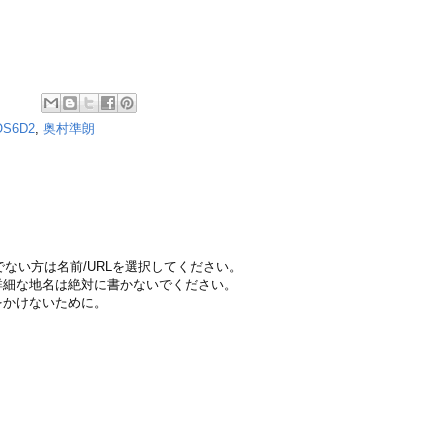
OS6D2
,
奥村準朗
ちでない方は名前/URLを選択してください。
詳細な地名は絶対に書かないでください。
をかけないために。