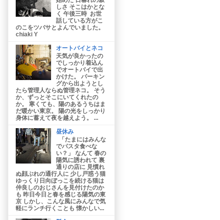
しさ そこはかとな
く 午後三時 お世
話している方がこ
のこをツバサとよんでいました。
chiaki Y
オートバイとネコ
天気が良かったの
でしっかり着込ん
でオートバイで出
かけた。 パーキン
グから出ようとし
たら管理人ならぬ管理ネコ。 そう
か、ずっとそこにいてくれたの
か。 寒くても、陽のあるうちはま
だ暖かい東京。 陽の光をしっかり
身体に蓄えて夜を越えよう。 ...
昼休み
「たまにはみんな
でパスタ食べな
い？」 なんて 春の
陽気に誘われて 裏
通りの店に 見慣れ
ぬ顔ぶれの通行人に 少し戸惑う猫
ゆっくり日向ぼっこを続ける猫は
仲良しのおじさんを見付けたのか
も 昨日今日と春を感じる陽気の東
京 しかし、こんな風にみんなで気
軽にランチ行くことも 懐かしい...