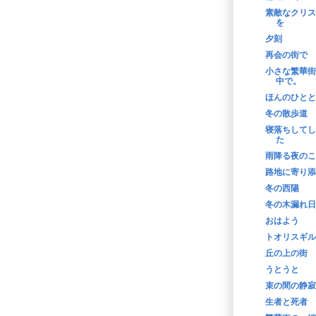
素敵なクリス
を
夕刻
再会の街で
小さな繁華街
中で。
ほんのひとと
冬の散歩道
寝落ちしてし
た
雨降る夜のこ
路地に寄り添
冬の西陽
冬の木漏れ日
おはよう
トオリスギル
丘の上の街
うとうと
束の間の静寂
生者と死者