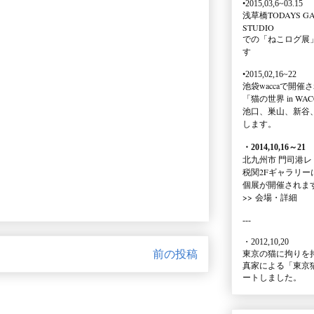
•2015,03,6~03.15
浅草橋TODAYS GA
STUDIO
での
「ねこログ展
す
•2015,02,16~22
池袋waccaで開催
「猫の世界 in WAC
池口、巣山、新谷
します。
・2014,10,16
～
21
北九州市 門司港レ
税関2Fギャラリー
個展が開催されま
>>
会場・詳細
---
・2012,10,20
前の投稿
東京の猫に拘りを
真家による
「東京
ートしました。