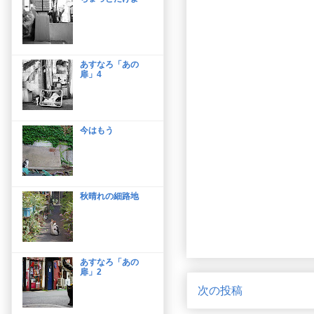
あすなろ「あの
扉」4
今はもう
秋晴れの細路地
あすなろ「あの
扉」2
次の投稿