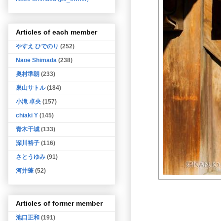
Articles of each member
やすえ ひでのり
(252)
Naoe Shimada
(238)
奥村準朗
(233)
巣山サトル
(184)
小滝 卓央
(157)
chiaki Y
(145)
青木干城
(133)
深川裕子
(116)
さとうゆみ
(91)
河井蓬
(52)
Articles of former member
池口正和
(191)