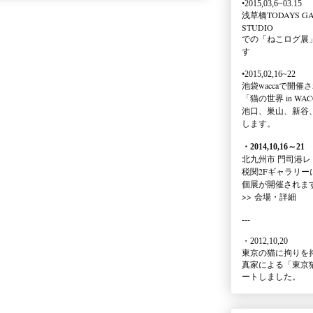
•2015,03,6~03.15
浅草橋TODAYS GA
STUDIO
での
「ねこログ展
す
•2015,02,16~22
池袋waccaで開催
「猫の世界 in WAC
池口、巣山、新谷
します。
・2014,10,16
～
21
北九州市 門司港レ
税関2Fギャラリー
個展が開催されま
>>
会場・詳細
---
・2012,10,20
東京の猫に拘りを
真家による
「東京
ートしました。