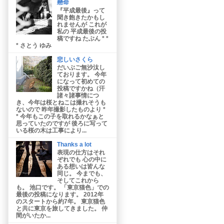
懸命
『平成最後』って
聞き飽きたかもし
れませんが これが
私の 平成最後の投
稿ですね たぶん * *
* さとう ゆみ
悲しいさくら
だいぶご無沙汰し
ております。 今年
になって初めての
投稿ですかね（汗
諸々諸事情につ
き、今年は桜とねこは撮れそうも
ないので 昨年撮影したものより *
* 今年もこの子を取れるかなぁと
思っていたのですが 後ろに写って
いる桜の木は工事により...
Thanks a lot
表現の仕方はそれ
ぞれでも 心の中に
ある想いは皆んな
同じ。 今までも、
そしてこれから
も。 池口です。 「東京猫色」での
最後の投稿になります。 2012年
のスタートから約7年。 東京猫色
と共に東京を旅してきました。 仲
間がいたか...