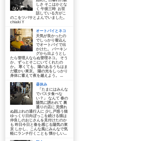
しさ そこはかとな
く 午後三時 お世
話している方がこ
のこをツバサとよんでいました。
chiaki Y
オートバイとネコ
天気が良かったの
でしっかり着込ん
でオートバイで出
かけた。 パーキン
グから出ようとし
たら管理人ならぬ管理ネコ。 そう
か、ずっとそこにいてくれたの
か。 寒くても、陽のあるうちはま
だ暖かい東京。 陽の光をしっかり
身体に蓄えて夜を越えよう。 ...
昼休み
「たまにはみんな
でパスタ食べな
い？」 なんて 春の
陽気に誘われて 裏
通りの店に 見慣れ
ぬ顔ぶれの通行人に 少し戸惑う猫
ゆっくり日向ぼっこを続ける猫は
仲良しのおじさんを見付けたのか
も 昨日今日と春を感じる陽気の東
京 しかし、こんな風にみんなで気
軽にランチ行くことも 懐かしい...