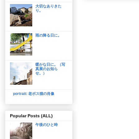
大切なありきた
り。
雨の降る日に。
暖かな日に。（写
真展のお知ら
せ。）
portrait: 老ボス猫の肖像
Popular Posts (ALL)
午後のひと時