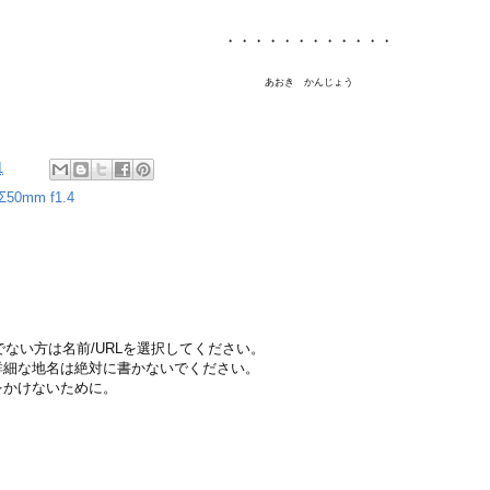
・・・・・・・・・・・・
あおき かんじょう
1
Σ50mm f1.4
ちでない方は名前/URLを選択してください。
詳細な地名は絶対に書かないでください。
をかけないために。