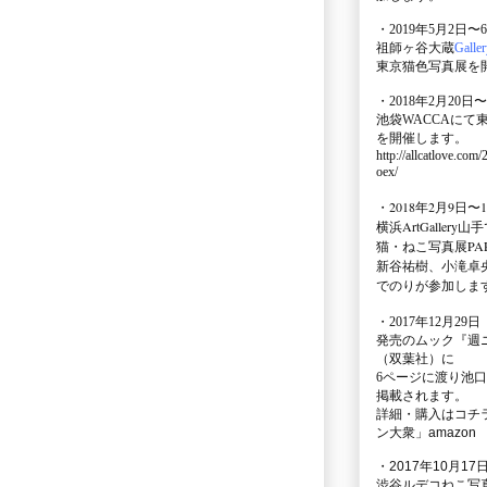
・2019年5月2日〜
祖師ヶ谷大蔵
Galle
東京猫色写真展を
・2018年2月20日〜
池袋WACCA
にて
を開催します。
http://allcatlove.com
oex/
・2018年2月9日〜
横浜
ArtGallery山手
猫・ねこ写真展PAR
新谷祐樹、小滝卓
でのりが参加しま
・
2017年12月29
発売のムック
『週
（双葉社）に
6ページに渡り
池口
掲載されます。
詳細・購入はコチ
ン大衆」amazon
・2017年10月17日
渋谷ルデコねこ写