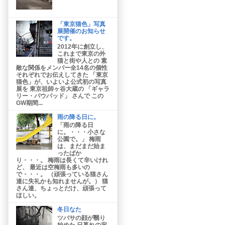
「東京猫色」写真
展開催のお知らせ
です。
2012年に創立し、
これまで東京の外
猫と街や人との 素
敵な関係をメンバー全14名の個性
それぞれでお伝えしてきた 「東京
猫色」が、いよいよ公式初の写真
展を 東京祖師ヶ谷大蔵の 「ギャラ
リー・パウパッド」 さんで この
GW期間...
雨の降る日に。
「雨の降る日
に。・・・小さな
公園で。」 梅雨
は、まだまだ始ま
ったばか
り・・・。 梅雨は長くて辛いけれ
ど、 最近は空梅雨も多いの
で・・・。 （頑張っている猫さん
達に失礼かも知れませんが。） 猫
さん達、ちょっとだけ、頑張って
ほしい。
冬日なた
ツバサの顔が翳り
始めた 日暮れの寂