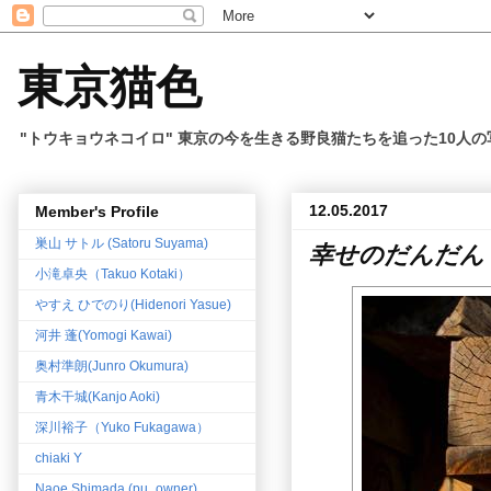
東京猫色
"トウキョウネコイロ" 東京の今を生きる野良猫たちを追った10人
12.05.2017
Member's Profile
巣山 サトル (Satoru Suyama)
幸せのだんだん
小滝卓央（Takuo Kotaki）
やすえ ひでのり(Hidenori Yasue)
河井 蓬(Yomogi Kawai)
奥村準朗(Junro Okumura)
青木干城(Kanjo Aoki)
深川裕子（Yuko Fukagawa）
chiaki Y
Naoe Shimada (pu_owner)