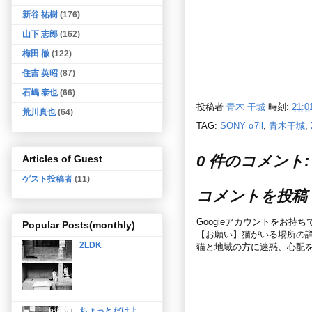
新谷 祐樹
(176)
山下 志郎
(162)
梅田 徹
(122)
住吉 英昭
(87)
石嶋 泰也
(66)
投稿者
青木 干城
時刻:
21:0
荒川真也
(64)
TAG:
SONY α7ll
,
青木干城
,
0 件のコメント:
Articles of Guest
ゲスト投稿者
(11)
コメントを投稿
Googleアカウントをお持
Popular Posts(monthly)
【お願い】猫がいる場所の
2LDK
猫と地域の方に迷惑、心配
ちょっとだけよ