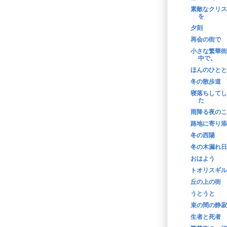
素敵なクリス
を
夕刻
再会の街で
小さな繁華街
中で。
ほんのひとと
冬の散歩道
寝落ちしてし
た
雨降る夜のこ
路地に寄り添
冬の西陽
冬の木漏れ日
おはよう
トオリスギル
丘の上の街
うとうと
束の間の静寂
生者と死者