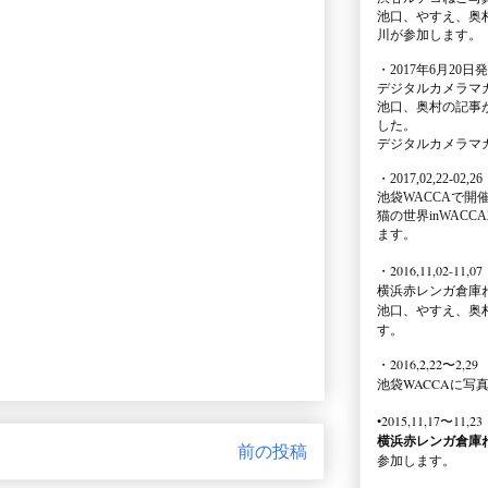
池口、やすえ、奥
川が参加します。
・2017年6月20日
デジタルカメラマ
池口、奥村の記事
した。
デジタルカメラマ
・2017,02,22-02,26
池袋WACCA
で開
猫の世界inWACCA
ます。
・2016,11,02-11,07
横浜赤レンガ倉庫
池口、やすえ、奥
す。
・2016,2,22〜2,29
池袋WACCA
に写
•2015,11,17〜11,23
横浜赤レンガ倉庫
前の投稿
参加します。