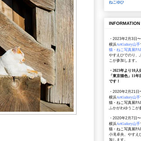
ねこゆひ
INFORMATION
・2023年2月3日〜
ArtGallery山手
横浜
猫・ねこ写真展PAR
やすえひでのり、
こが参加します。
・2023年より10
「東京猫色」
11
です！
・2020年2月21日
ArtGallery山手
横浜
猫・ねこ写真展PAR
ふかがわゆうこが
・2020年2月7日〜
ArtGallery山手
横浜
猫・ねこ写真展PAR
小滝卓央、やすえ
加します。