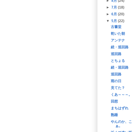
►
8月
(24)
►
7月
(18)
►
6月
(20)
▼
5月
(22)
古書堂
乾いた朝
アンテナ
続・巡回路
巡回路
とちょる
続・巡回路
巡回路
雨の日
見てた？
くあ～～～。
回想
まちはずれ
熟睡
やんのか、こ
ぁ。