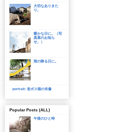
大切なありきた
り。
暖かな日に。（写
真展のお知ら
せ。）
雨の降る日に。
portrait: 老ボス猫の肖像
Popular Posts (ALL)
午後のひと時