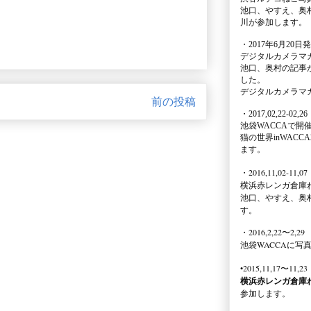
池口、やすえ、奥
川が参加します。
・2017年6月20日
デジタルカメラマ
池口、奥村の記事
した。
デジタルカメラマ
前の投稿
・2017,02,22-02,26
池袋WACCA
で開
猫の世界inWACCA
ます。
・2016,11,02-11,07
横浜赤レンガ倉庫
池口、やすえ、奥
す。
・2016,2,22〜2,29
池袋WACCA
に写
•2015,11,17〜11,23
横浜赤レンガ倉庫
参加します。