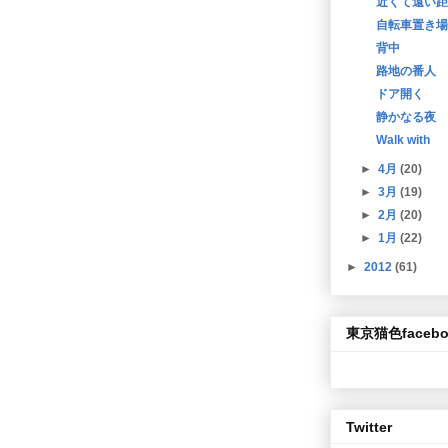
近くて遠い距
自転車置き場
背中
路地の番人
ドア開く
静かなる夜
Walk with
►
4月
(20)
►
3月
(19)
►
2月
(20)
►
1月
(22)
►
2012
(61)
東京猫色facebo
Twitter