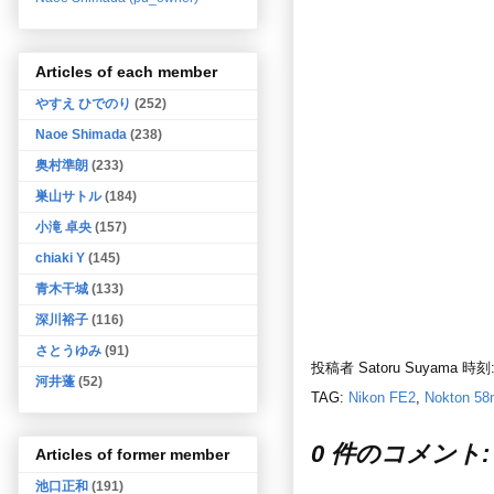
Articles of each member
やすえ ひでのり
(252)
Naoe Shimada
(238)
奥村準朗
(233)
巣山サトル
(184)
小滝 卓央
(157)
chiaki Y
(145)
青木干城
(133)
深川裕子
(116)
さとうゆみ
(91)
投稿者
Satoru Suyama
時刻
河井蓬
(52)
TAG:
Nikon FE2
,
Nokton 58
0 件のコメント:
Articles of former member
池口正和
(191)