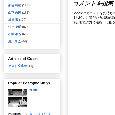
コメントを投稿
新谷 祐樹
(176)
山下 志郎
(162)
Googleアカウントをお持
【お願い】猫がいる場所の
梅田 徹
(122)
猫と地域の方に迷惑、心配
住吉 英昭
(87)
石嶋 泰也
(66)
荒川真也
(64)
Articles of Guest
ゲスト投稿者
(11)
Popular Posts(monthly)
2LDK
ちょっとだけよ