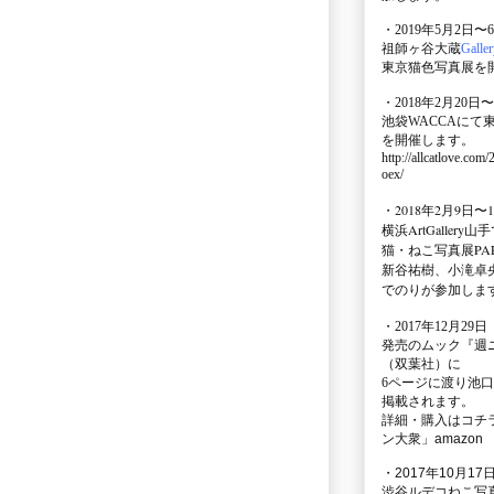
・2019年5月2日〜
祖師ヶ谷大蔵
Galle
東京猫色写真展を
・2018年2月20日〜
池袋WACCA
にて
を開催します。
http://allcatlove.com
oex/
・2018年2月9日〜
横浜
ArtGallery山手
猫・ねこ写真展PAR
新谷祐樹、小滝卓
でのりが参加しま
・
2017年12月29
発売のムック
『週
（双葉社）に
6ページに渡り
池口
掲載されます。
詳細・購入はコチ
ン大衆」amazon
・2017年10月17日
渋谷ルデコねこ写