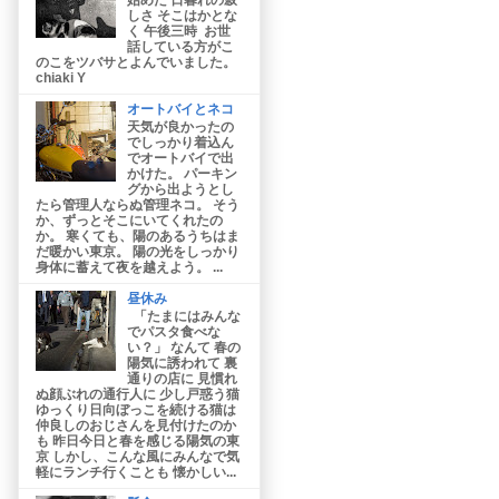
しさ そこはかとな
く 午後三時 お世
話している方がこ
のこをツバサとよんでいました。
chiaki Y
オートバイとネコ
天気が良かったの
でしっかり着込ん
でオートバイで出
かけた。 パーキン
グから出ようとし
たら管理人ならぬ管理ネコ。 そう
か、ずっとそこにいてくれたの
か。 寒くても、陽のあるうちはま
だ暖かい東京。 陽の光をしっかり
身体に蓄えて夜を越えよう。 ...
昼休み
「たまにはみんな
でパスタ食べな
い？」 なんて 春の
陽気に誘われて 裏
通りの店に 見慣れ
ぬ顔ぶれの通行人に 少し戸惑う猫
ゆっくり日向ぼっこを続ける猫は
仲良しのおじさんを見付けたのか
も 昨日今日と春を感じる陽気の東
京 しかし、こんな風にみんなで気
軽にランチ行くことも 懐かしい...