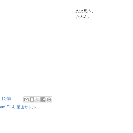
…だと思う。
たぶん。
:
12:00
mm F1.4
,
巣山サトル