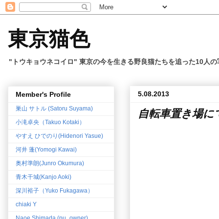
東京猫色
"トウキョウネコイロ" 東京の今を生きる野良猫たちを追った10人
5.08.2013
Member's Profile
巣山 サトル (Satoru Suyama)
自転車置き場に
小滝卓央（Takuo Kotaki）
やすえ ひでのり(Hidenori Yasue)
河井 蓬(Yomogi Kawai)
奥村準朗(Junro Okumura)
青木干城(Kanjo Aoki)
深川裕子（Yuko Fukagawa）
chiaki Y
Naoe Shimada (pu_owner)