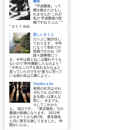
懸命
『平成最後』って
聞き飽きたかもし
れませんが これが
私の 平成最後の投
稿ですね たぶん * *
* さとう ゆみ
悲しいさくら
だいぶご無沙汰し
ております。 今年
になって初めての
投稿ですかね（汗
諸々諸事情につ
き、今年は桜とねこは撮れそうも
ないので 昨年撮影したものより *
* 今年もこの子を取れるかなぁと
思っていたのですが 後ろに写って
いる桜の木は工事により...
Thanks a lot
表現の仕方はそれ
ぞれでも 心の中に
ある想いは皆んな
同じ。 今までも、
そしてこれから
も。 池口です。 「東京猫色」での
最後の投稿になります。 2012年
のスタートから約7年。 東京猫色
と共に東京を旅してきました。 仲
間がいたか...