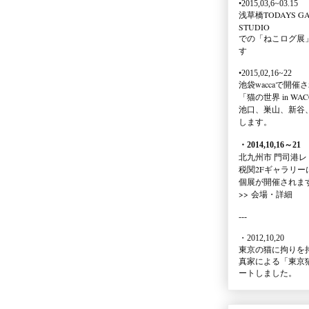
•2015,03,6~03.15
浅草橋TODAYS GA
STUDIO
での
「ねこログ展
す
•2015,02,16~22
池袋waccaで開催
「猫の世界 in WAC
池口、巣山、新谷
します。
・2014,10,16
～
21
北九州市 門司港レ
税関2Fギャラリー
個展が開催されま
>>
会場・詳細
---
・2012,10,20
東京の猫に拘りを
真家による
「東京
ートしました。