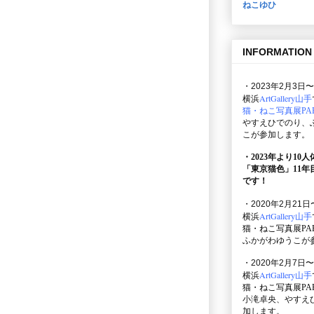
ねこゆひ
INFORMATION
・2023年2月3日〜
ArtGallery山手
横浜
猫・ねこ写真展PAR
やすえひでのり、
こが参加します。
・2023年より10
「東京猫色」
11
です！
・2020年2月21日
ArtGallery山手
横浜
猫・ねこ写真展PAR
ふかがわゆうこが
・2020年2月7日〜
ArtGallery山手
横浜
猫・ねこ写真展PAR
小滝卓央、やすえ
加します。