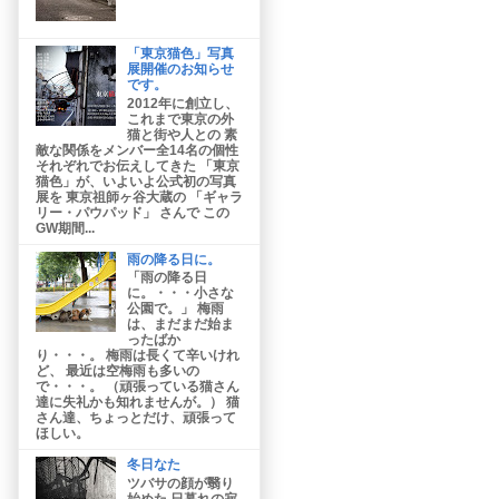
「東京猫色」写真
展開催のお知らせ
です。
2012年に創立し、
これまで東京の外
猫と街や人との 素
敵な関係をメンバー全14名の個性
それぞれでお伝えしてきた 「東京
猫色」が、いよいよ公式初の写真
展を 東京祖師ヶ谷大蔵の 「ギャラ
リー・パウパッド」 さんで この
GW期間...
雨の降る日に。
「雨の降る日
に。・・・小さな
公園で。」 梅雨
は、まだまだ始ま
ったばか
り・・・。 梅雨は長くて辛いけれ
ど、 最近は空梅雨も多いの
で・・・。 （頑張っている猫さん
達に失礼かも知れませんが。） 猫
さん達、ちょっとだけ、頑張って
ほしい。
冬日なた
ツバサの顔が翳り
始めた 日暮れの寂