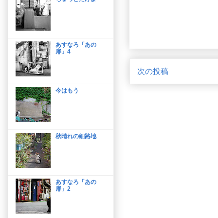
あすなろ「あの
扉」4
次の投稿
今はもう
秋晴れの細路地
あすなろ「あの
扉」2