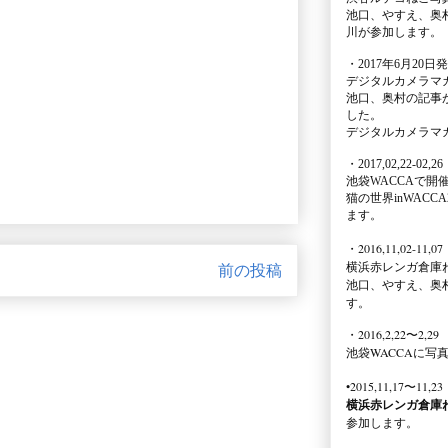
池口、やすえ、奥
川が参加します。
・2017年6月20日
デジタルカメラマ
池口、奥村の記事
した。
デジタルカメラマ
・2017,02,22-02,26
池袋WACCA
で開
猫の世界inWACCA
ます。
・2016,11,02-11,07
横浜赤レンガ倉庫
前の投稿
池口、やすえ、奥
す。
・2016,2,22〜2,29
池袋WACCA
に写
•2015,11,17〜11,23
横浜赤レンガ倉庫
参加します。