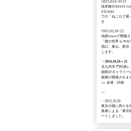
•2015,03,6~03.15
浅草橋TODAYS GA
STUDIO
での
「ねこログ展
す
•2015,02,16~22
池袋waccaで開催
「猫の世界 in WAC
池口、巣山、新谷
します。
・2014,10,16
～
21
北九州市 門司港レ
税関2Fギャラリー
個展が開催されま
>>
会場・詳細
---
・2012,10,20
東京の猫に拘りを
真家による
「東京
ートしました。