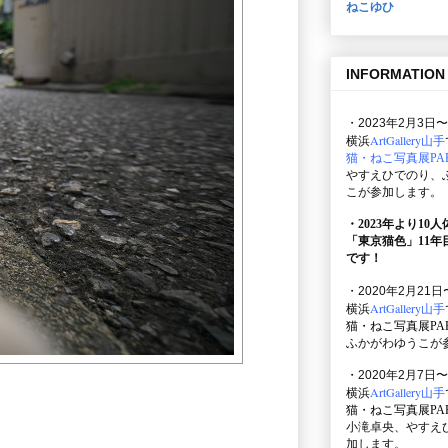
ねこゆひ
INFORMATION
・2023年2月3日〜
ArtGallery山手
横浜
猫・ねこ写真展PAR
やすえひでのり、
こが参加します。
・2023年より10
「東京猫色」
11
です！
・2020年2月21日
ArtGallery山手
横浜
猫・ねこ写真展PAR
ふかがわゆうこが
・2020年2月7日〜
ArtGallery山手
横浜
猫・ねこ写真展PAR
小滝卓央、やすえ
加します。