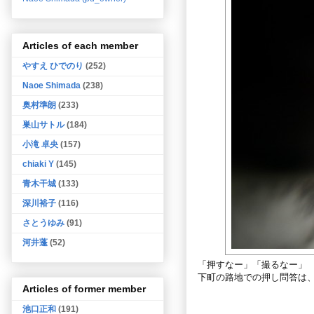
Articles of each member
やすえ ひでのり
(252)
Naoe Shimada
(238)
奥村準朗
(233)
巣山サトル
(184)
小滝 卓央
(157)
chiaki Y
(145)
青木干城
(133)
深川裕子
(116)
さとうゆみ
(91)
河井蓬
(52)
「押すなー」「撮るなー」
下町の路地での押し問答は
Articles of former member
池口正和
(191)