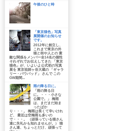
午後のひと時
「東京猫色」写真
展開催のお知らせ
です。
2012年に創立し、
これまで東京の外
猫と街や人との 素
敵な関係をメンバー全14名の個性
それぞれでお伝えしてきた 「東京
猫色」が、いよいよ公式初の写真
展を 東京祖師ヶ谷大蔵の 「ギャラ
リー・パウパッド」 さんで この
GW期間...
雨の降る日に。
「雨の降る日
に。・・・小さな
公園で。」 梅雨
は、まだまだ始ま
ったばか
り・・・。 梅雨は長くて辛いけれ
ど、 最近は空梅雨も多いの
で・・・。 （頑張っている猫さん
達に失礼かも知れませんが。） 猫
さん達、ちょっとだけ、頑張って