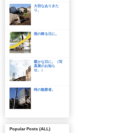
大切なありきた
り。
雨の降る日に。
暖かな日に。（写
真展のお知ら
せ。）
時の観察者。
Popular Posts (ALL)