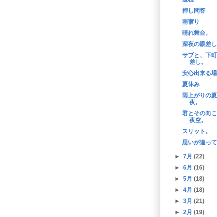
押し問答
雨宿り
晴れ舞台。
深夜の眼差し
サブと、下町
差し。
安心出来る場
夏休み
雨上がりの夏
夜。
君とその向こ
夜空。
スリット。
思いが違って
►
7月
(22)
►
6月
(16)
►
5月
(18)
►
4月
(18)
►
3月
(21)
►
2月
(19)