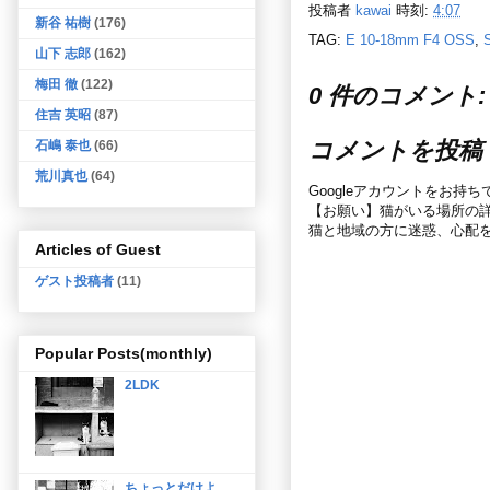
投稿者
kawai
時刻:
4:07
新谷 祐樹
(176)
TAG:
E 10-18mm F4 OSS
,
山下 志郎
(162)
梅田 徹
(122)
0 件のコメント:
住吉 英昭
(87)
コメントを投稿
石嶋 泰也
(66)
荒川真也
(64)
Googleアカウントをお持
【お願い】猫がいる場所の
猫と地域の方に迷惑、心配
Articles of Guest
ゲスト投稿者
(11)
Popular Posts(monthly)
2LDK
ちょっとだけよ