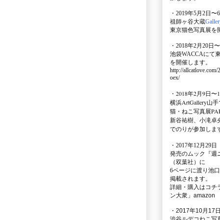
・2019年5月2日〜
祖師ヶ谷大蔵
Galle
東京猫色写真展を
・2018年2月20日〜
池袋WACCA
にて
を開催します。
http://allcatlove.com
oex/
・2018年2月9日〜
横浜
ArtGallery山手
猫・ねこ写真展PAR
新谷祐樹、小滝卓
でのりが参加しま
・
2017年12月29
発売のムック
『週
（双葉社）に
6ページに渡り
池口
掲載されます。
詳細・購入はコチ
ン大衆」amazon
・2017年10月17日
渋谷ルデコねこ写