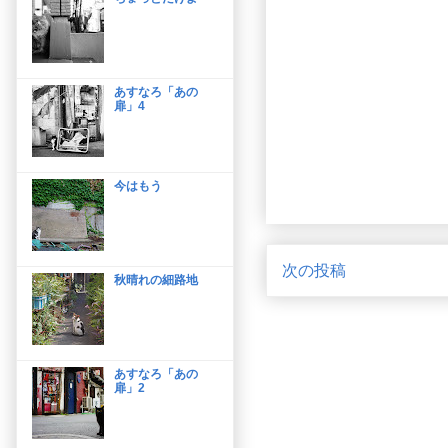
あすなろ「あの
扉」4
今はもう
次の投稿
秋晴れの細路地
あすなろ「あの
扉」2