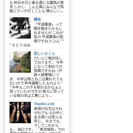
も 昨日今日と春を感じる陽気の東
京 しかし、こんな風にみんなで気
軽にランチ行くことも 懐かしい...
懸命
『平成最後』って
聞き飽きたかもし
れませんが これが
私の 平成最後の投
稿ですね たぶん * *
* さとう ゆみ
悲しいさくら
だいぶご無沙汰し
ております。 今年
になって初めての
投稿ですかね（汗
諸々諸事情につ
き、今年は桜とねこは撮れそうも
ないので 昨年撮影したものより *
* 今年もこの子を取れるかなぁと
思っていたのですが 後ろに写って
いる桜の木は工事により...
Thanks a lot
表現の仕方はそれ
ぞれでも 心の中に
ある想いは皆んな
同じ。 今までも、
そしてこれから
も。 池口です。 「東京猫色」での