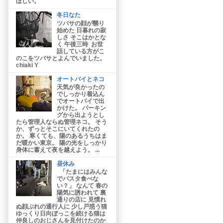
ほしい。
冬日なた
ツバサの顔が翳り
始めた 日暮れの寂
しさ そこはかとな
く 午後三時 お世
話している方がこ
のこをツバサとよんでいました。
chiaki Y
オートバイとネコ
天気が良かったの
でしっかり着込ん
でオートバイで出
かけた。 パーキン
グから出ようとし
たら管理人ならぬ管理ネコ。 そう
か、ずっとそこにいてくれたの
か。 寒くても、陽のあるうちはま
だ暖かい東京。 陽の光をしっかり
身体に蓄えて夜を越えよう。 ...
昼休み
「たまにはみんな
でパスタ食べな
い？」 なんて 春の
陽気に誘われて 裏
通りの店に 見慣れ
ぬ顔ぶれの通行人に 少し戸惑う猫
ゆっくり日向ぼっこを続ける猫は
仲良しのおじさんを見付けたのか