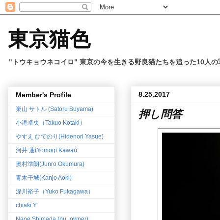
東京猫色
"トウキョウネコイロ" 東京の今を生きる野良猫たちを追った10人
8.25.2017
Member's Profile
巣山 サトル (Satoru Suyama)
押し問答
小滝卓央（Takuo Kotaki）
やすえ ひでのり(Hidenori Yasue)
河井 蓬(Yomogi Kawai)
奥村準朗(Junro Okumura)
青木干城(Kanjo Aoki)
深川裕子（Yuko Fukagawa）
chiaki Y
Naoe Shimada (pu_owner)