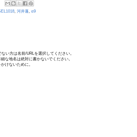
SEL1018
,
河井蓬
,
α9
ちでない方は名前/URLを選択してください。
詳細な地名は絶対に書かないでください。
をかけないために。