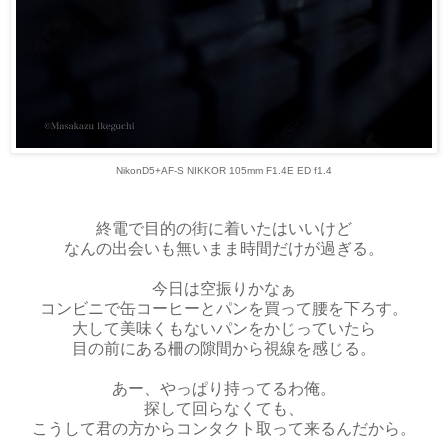
NikonD5+AF-S NIKKOR 105mm F1.4E ED f1.4
終電で目的の街に着いたはいいけど
なんの出会いも無いまま時間だけが過ぎる。
今日は空振りかなぁ
コンビニで缶コーヒーとパンを買って腰を下ろす。
大して美味くもないパンをかじっていたら
目の前にある柵の隙間から視線を感じる。
あー、やっぱり持ってるわ俺。
探して回らなくても、
こうして君の方からコンタクト取って来るんだから。