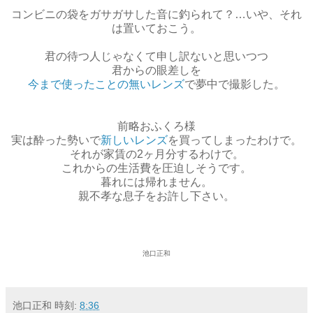
コンビニの袋をガサガサした音に釣られて？…いや、それ
は置いておこう。
君の待つ人じゃなくて申し訳ないと思いつつ
君からの眼差しを
今まで使ったことの無いレンズ
で夢中で撮影した。
前略おふくろ様
実は酔った勢いで
新しいレンズ
を買ってしまったわけで。
それが家賃の2ヶ月分するわけで。
これからの生活費を圧迫しそうです。
暮れには帰れません。
親不孝な息子をお許し下さい。
池口正和
池口正和
時刻:
8:36