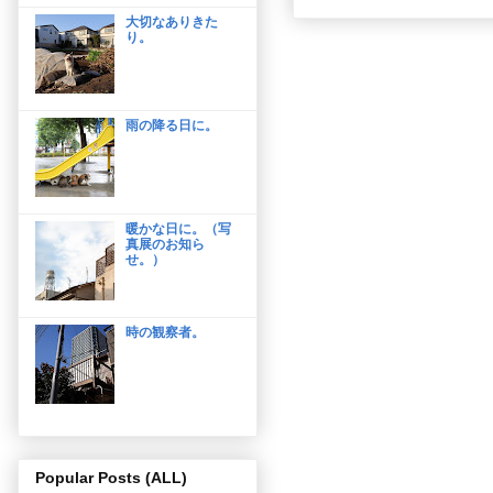
大切なありきた
り。
雨の降る日に。
暖かな日に。（写
真展のお知ら
せ。）
時の観察者。
Popular Posts (ALL)