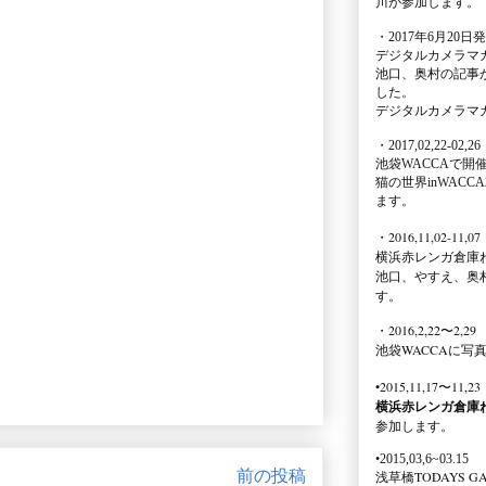
川が参加します。
・2017年6月20日
デジタルカメラマ
池口、奥村の記事
した。
デジタルカメラマ
・2017,02,22-02,26
池袋WACCA
で開
猫の世界inWACCA
ます。
・2016,11,02-11,07
横浜赤レンガ倉庫
池口、やすえ、奥
す。
・2016,2,22〜2,29
池袋WACCA
に写
•2015,11,17〜11,23
横浜赤レンガ倉庫
参加します。
•2015,03,6~03.15
前の投稿
浅草橋TODAYS GA