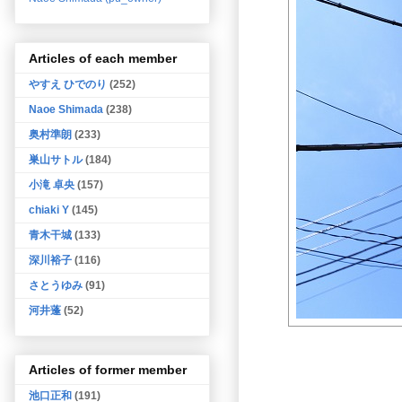
Articles of each member
やすえ ひでのり
(252)
Naoe Shimada
(238)
奥村準朗
(233)
巣山サトル
(184)
小滝 卓央
(157)
chiaki Y
(145)
青木干城
(133)
深川裕子
(116)
さとうゆみ
(91)
河井蓬
(52)
Articles of former member
池口正和
(191)