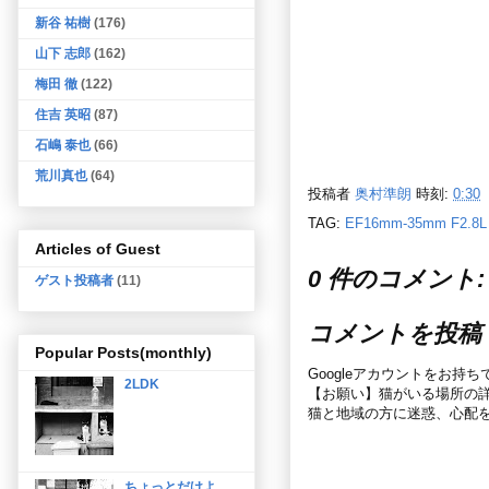
新谷 祐樹
(176)
山下 志郎
(162)
梅田 徹
(122)
住吉 英昭
(87)
石嶋 泰也
(66)
荒川真也
(64)
投稿者
奥村準朗
時刻:
0:30
TAG:
EF16mm-35mm F2.8L
Articles of Guest
0 件のコメント:
ゲスト投稿者
(11)
コメントを投稿
Popular Posts(monthly)
Googleアカウントをお持
2LDK
【お願い】猫がいる場所の
猫と地域の方に迷惑、心配
ちょっとだけよ