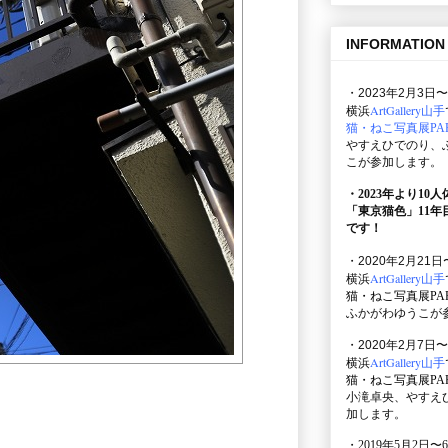
INFORMATION
・2023年2月3日〜
ArtGallery山手
横浜
猫・ねこ写真展PAR
やすえひでのり、
こが参加します。
・2023年より10
「東京猫色」
11
です！
・2020年2月21日
ArtGallery山手
横浜
猫・ねこ写真展PAR
ふかがわゆうこが
・2020年2月7日〜
ArtGallery山手
横浜
猫・ねこ写真展PAR
小滝卓央、やすえ
加します。
・2019年5月2日〜