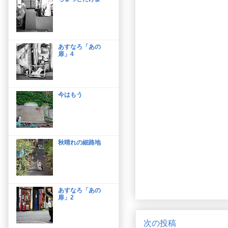
あすなろ「あの
扉」4
今はもう
秋晴れの細路地
あすなろ「あの
扉」2
次の投稿