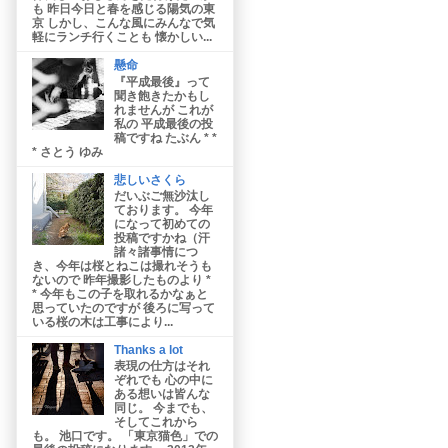
も 昨日今日と春を感じる陽気の東
京 しかし、こんな風にみんなで気
軽にランチ行くことも 懐かしい...
懸命
『平成最後』って
聞き飽きたかもし
れませんが これが
私の 平成最後の投
稿ですね たぶん * *
* さとう ゆみ
悲しいさくら
だいぶご無沙汰し
ております。 今年
になって初めての
投稿ですかね（汗
諸々諸事情につ
き、今年は桜とねこは撮れそうも
ないので 昨年撮影したものより *
* 今年もこの子を取れるかなぁと
思っていたのですが 後ろに写って
いる桜の木は工事により...
Thanks a lot
表現の仕方はそれ
ぞれでも 心の中に
ある想いは皆んな
同じ。 今までも、
そしてこれから
も。 池口です。 「東京猫色」での