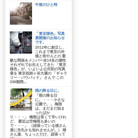
午後のひと時
「東京猫色」写真
展開催のお知らせ
です。
2012年に創立し、
これまで東京の外
猫と街や人との 素
敵な関係をメンバー全14名の個性
それぞれでお伝えしてきた 「東京
猫色」が、いよいよ公式初の写真
展を 東京祖師ヶ谷大蔵の 「ギャラ
リー・パウパッド」 さんで この
GW期間...
雨の降る日に。
「雨の降る日
に。・・・小さな
公園で。」 梅雨
は、まだまだ始ま
ったばか
り・・・。 梅雨は長くて辛いけれ
ど、 最近は空梅雨も多いの
で・・・。 （頑張っている猫さん
達に失礼かも知れませんが。） 猫
さん達、ちょっとだけ、頑張って