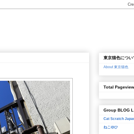
東京猫色につい
About 東京猫色
Total Pagevie
Group BLOG L
Cat Scratch Japa
ねこゆひ