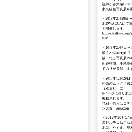
祖師ヶ谷大蔵
Galle
東京猫色写真展を
・2018年2月20日〜
池袋WACCA
にて
を開催します。
http://allcatlove.com
oex/
・2018年2月9日〜
横浜
ArtGallery山手
猫・ねこ写真展PAR
新谷祐樹、小滝卓
でのりが参加しま
・
2017年12月29
発売のムック
『週
（双葉社）に
6ページに渡り
池口
掲載されます。
詳細・購入はコチ
ン大衆」amazon
・2017年10月17日
渋谷ルデコねこ写
池口、やすえ、奥