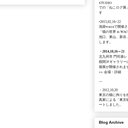
STUDIO
での
「ねこログ展
す
•2015,02,16~22
池袋waccaで開催
「猫の世界 in WAC
池口、巣山、新谷
します。
・2014,10,16
～
21
北九州市 門司港レ
税関2Fギャラリー
個展が開催されま
>>
会場・詳細
---
・2012,10,20
東京の猫に拘りを
真家による
「東京
ートしました。
Blog Archive