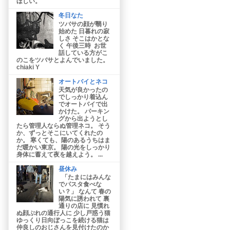
ほしい。
冬日なた
ツバサの顔が翳り
始めた 日暮れの寂
しさ そこはかとな
く 午後三時 お世
話している方がこ
のこをツバサとよんでいました。
chiaki Y
オートバイとネコ
天気が良かったの
でしっかり着込ん
でオートバイで出
かけた。 パーキン
グから出ようとし
たら管理人ならぬ管理ネコ。 そう
か、ずっとそこにいてくれたの
か。 寒くても、陽のあるうちはま
だ暖かい東京。 陽の光をしっかり
身体に蓄えて夜を越えよう。 ...
昼休み
「たまにはみんな
でパスタ食べな
い？」 なんて 春の
陽気に誘われて 裏
通りの店に 見慣れ
ぬ顔ぶれの通行人に 少し戸惑う猫
ゆっくり日向ぼっこを続ける猫は
仲良しのおじさんを見付けたのか