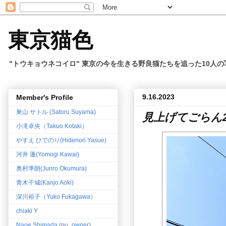
東京猫色
"トウキョウネコイロ" 東京の今を生きる野良猫たちを追った10人
9.16.2023
Member's Profile
巣山 サトル (Satoru Suyama)
見上げてごらん
小滝卓央（Takuo Kotaki）
やすえ ひでのり(Hidenori Yasue)
河井 蓬(Yomogi Kawai)
奥村準朗(Junro Okumura)
青木干城(Kanjo Aoki)
深川裕子（Yuko Fukagawa）
chiaki Y
Naoe Shimada (pu_owner)