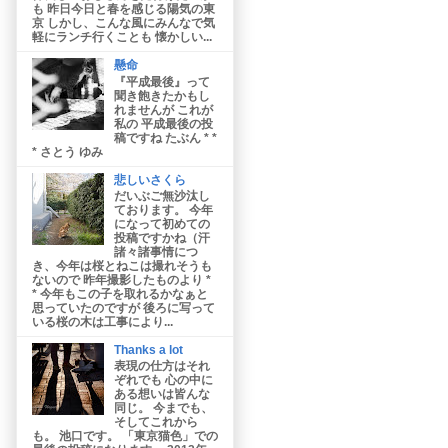
も 昨日今日と春を感じる陽気の東
京 しかし、こんな風にみんなで気
軽にランチ行くことも 懐かしい...
懸命
『平成最後』って
聞き飽きたかもし
れませんが これが
私の 平成最後の投
稿ですね たぶん * *
* さとう ゆみ
悲しいさくら
だいぶご無沙汰し
ております。 今年
になって初めての
投稿ですかね（汗
諸々諸事情につ
き、今年は桜とねこは撮れそうも
ないので 昨年撮影したものより *
* 今年もこの子を取れるかなぁと
思っていたのですが 後ろに写って
いる桜の木は工事により...
Thanks a lot
表現の仕方はそれ
ぞれでも 心の中に
ある想いは皆んな
同じ。 今までも、
そしてこれから
も。 池口です。 「東京猫色」での