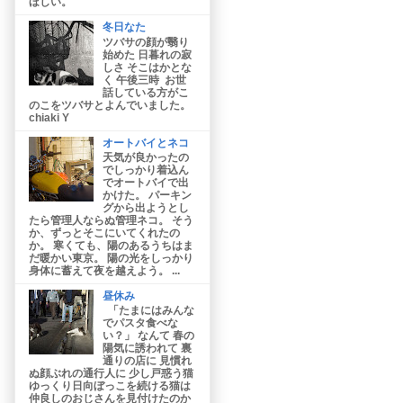
ほしい。
冬日なた
ツバサの顔が翳り
始めた 日暮れの寂
しさ そこはかとな
く 午後三時 お世
話している方がこ
のこをツバサとよんでいました。
chiaki Y
オートバイとネコ
天気が良かったの
でしっかり着込ん
でオートバイで出
かけた。 パーキン
グから出ようとし
たら管理人ならぬ管理ネコ。 そう
か、ずっとそこにいてくれたの
か。 寒くても、陽のあるうちはま
だ暖かい東京。 陽の光をしっかり
身体に蓄えて夜を越えよう。 ...
昼休み
「たまにはみんな
でパスタ食べな
い？」 なんて 春の
陽気に誘われて 裏
通りの店に 見慣れ
ぬ顔ぶれの通行人に 少し戸惑う猫
ゆっくり日向ぼっこを続ける猫は
仲良しのおじさんを見付けたのか