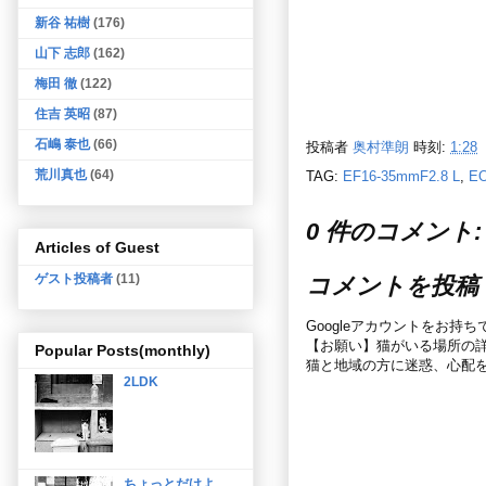
新谷 祐樹
(176)
山下 志郎
(162)
梅田 徹
(122)
住吉 英昭
(87)
石嶋 泰也
(66)
投稿者
奥村準朗
時刻:
1:28
荒川真也
(64)
TAG:
EF16-35mmF2.8 L
,
E
0 件のコメント:
Articles of Guest
ゲスト投稿者
(11)
コメントを投稿
Googleアカウントをお持
【お願い】猫がいる場所の
Popular Posts(monthly)
猫と地域の方に迷惑、心配
2LDK
ちょっとだけよ