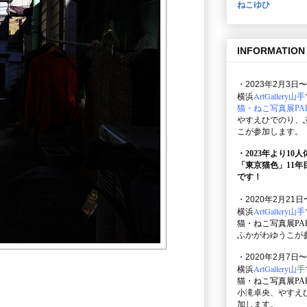
ねこゆひ
INFORMATION
・2023年2月3日〜
ArtGallery山手
横浜
猫・ねこ写真展PAR
やすえひでのり、
こが参加します。
・2023年より10
「東京猫色」
11
です！
・2020年2月21日
ArtGallery山手
横浜
猫・ねこ写真展PAR
ふかがわゆうこが
・2020年2月7日〜
ArtGallery山手
横浜
猫・ねこ写真展PAR
小滝卓央、やすえ
加します。