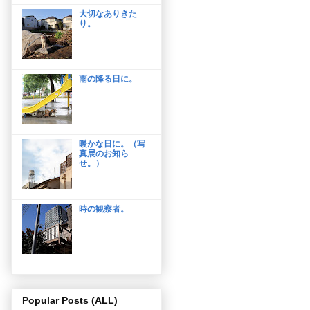
大切なありきた
り。
雨の降る日に。
暖かな日に。（写
真展のお知ら
せ。）
時の観察者。
Popular Posts (ALL)