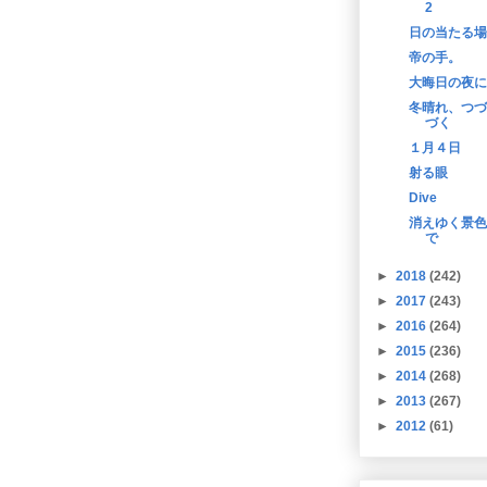
2
日の当たる場
帝の手。
大晦日の夜に
冬晴れ、つづ
づく
１月４日
射る眼
Dive
消えゆく景色
で
►
2018
(242)
►
2017
(243)
►
2016
(264)
►
2015
(236)
►
2014
(268)
►
2013
(267)
►
2012
(61)