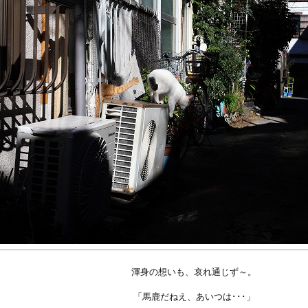
渾身の想いも、哀れ通じず～。
「馬鹿だねえ、あいつは･･･」