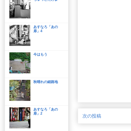
あすなろ「あの
扉」4
今はもう
秋晴れの細路地
あすなろ「あの
扉」2
次の投稿