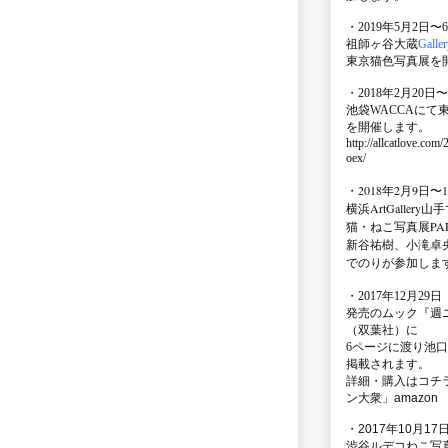
・2019年5月2日〜
祖師ヶ谷大蔵
Galle
東京猫色写真展を
・2018年2月20日〜
池袋WACCA
にて
を開催します。
http://allcatlove.com
oex/
・2018年2月9日〜
横浜
ArtGallery山手
猫・ねこ写真展PAR
新谷祐樹、小滝卓
でのりが参加しま
・
2017年12月29
発売のムック
『週
（双葉社）に
6ページに渡り
池口
掲載されます。
詳細・購入はコチ
ン大衆」amazon
・2017年10月17日
渋谷ルデコねこ写