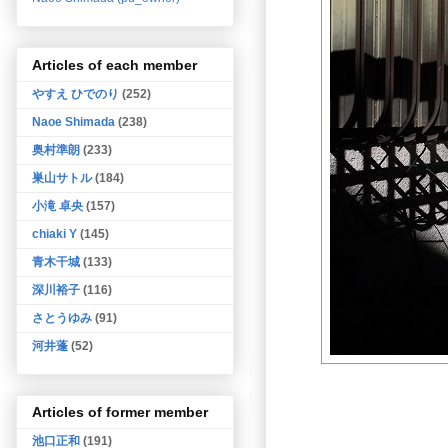
Articles of each member
やすえ ひでのり
(252)
Naoe Shimada
(238)
奥村準朗
(233)
巣山サトル
(184)
小滝 卓央
(157)
chiaki Y
(145)
青木干城
(133)
深川裕子
(116)
さとうゆみ
(91)
河井蓬
(52)
Articles of former member
池口正和
(191)