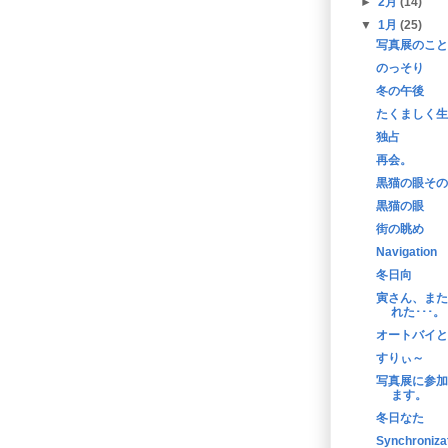
►
2月
(14)
▼
1月
(25)
写真展のこと
のっそり
冬の午後
たくましく生
独占
再会。
黒猫の眼その
黒猫の眼
街の眺め
Navigation
冬日向
寅さん、また
れた･･･。
オートバイと
すりぃ～
写真展に参加
ます。
冬日なた
Synchroniza