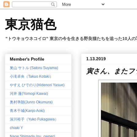
東京猫色
"トウキョウネコイロ" 東京の今を生きる野良猫たちを追った10人
1.13.2019
Member's Profile
巣山 サトル (Satoru Suyama)
寅さん、またフラ
小滝卓央（Takuo Kotaki）
やすえ ひでのり(Hidenori Yasue)
河井 蓬(Yomogi Kawai)
奥村準朗(Junro Okumura)
青木干城(Kanjo Aoki)
深川裕子（Yuko Fukagawa）
chiaki Y
Naoe Shimada (pu_owner)