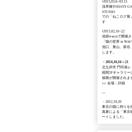
•2015,03,6~03.15
浅草橋TODAYS GA
STUDIO
での
「ねこログ展
す
•2015,02,16~22
池袋waccaで開催
「猫の世界 in WAC
池口、巣山、新谷
します。
・2014,10,16
～
21
北九州市 門司港レ
税関2Fギャラリー
個展が開催されま
>>
会場・詳細
---
・2012,10,20
東京の猫に拘りを
真家による
「東京
ートしました。