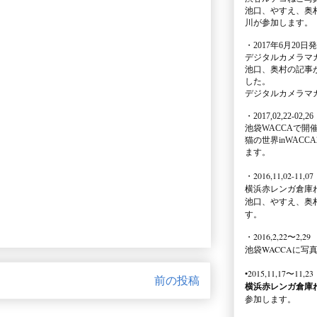
池口、やすえ、奥
川が参加します。
・2017年6月20日
デジタルカメラマ
池口、奥村の記事
した。
デジタルカメラマ
・2017,02,22-02,26
池袋WACCA
で開
猫の世界inWACCA
ます。
・2016,11,02-11,07
横浜赤レンガ倉庫
池口、やすえ、奥
す。
・2016,2,22〜2,29
池袋WACCA
に写
•2015,11,17〜11,23
前の投稿
横浜赤レンガ倉庫
参加します。