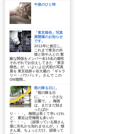
午後のひと時
「東京猫色」写真
展開催のお知らせ
です。
2012年に創立し、
これまで東京の外
猫と街や人との 素
敵な関係をメンバー全14名の個性
それぞれでお伝えしてきた 「東京
猫色」が、いよいよ公式初の写真
展を 東京祖師ヶ谷大蔵の 「ギャラ
リー・パウパッド」 さんで この
GW期間...
雨の降る日に。
「雨の降る日
に。・・・小さな
公園で。」 梅雨
は、まだまだ始ま
ったばか
り・・・。 梅雨は長くて辛いけれ
ど、 最近は空梅雨も多いの
で・・・。 （頑張っている猫さん
達に失礼かも知れませんが。） 猫
さん達、ちょっとだけ、頑張って