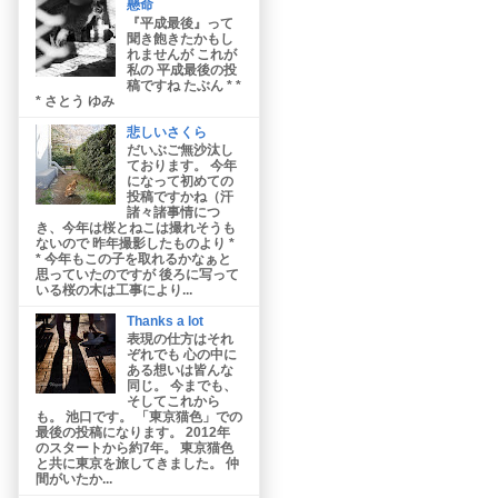
懸命
『平成最後』って
聞き飽きたかもし
れませんが これが
私の 平成最後の投
稿ですね たぶん * *
* さとう ゆみ
悲しいさくら
だいぶご無沙汰し
ております。 今年
になって初めての
投稿ですかね（汗
諸々諸事情につ
き、今年は桜とねこは撮れそうも
ないので 昨年撮影したものより *
* 今年もこの子を取れるかなぁと
思っていたのですが 後ろに写って
いる桜の木は工事により...
Thanks a lot
表現の仕方はそれ
ぞれでも 心の中に
ある想いは皆んな
同じ。 今までも、
そしてこれから
も。 池口です。 「東京猫色」での
最後の投稿になります。 2012年
のスタートから約7年。 東京猫色
と共に東京を旅してきました。 仲
間がいたか...