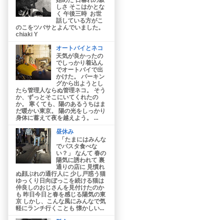
しさ そこはかとな
く 午後三時 お世
話している方がこ
のこをツバサとよんでいました。
chiaki Y
オートバイとネコ
天気が良かったの
でしっかり着込ん
でオートバイで出
かけた。 パーキン
グから出ようとし
たら管理人ならぬ管理ネコ。 そう
か、ずっとそこにいてくれたの
か。 寒くても、陽のあるうちはま
だ暖かい東京。 陽の光をしっかり
身体に蓄えて夜を越えよう。 ...
昼休み
「たまにはみんな
でパスタ食べな
い？」 なんて 春の
陽気に誘われて 裏
通りの店に 見慣れ
ぬ顔ぶれの通行人に 少し戸惑う猫
ゆっくり日向ぼっこを続ける猫は
仲良しのおじさんを見付けたのか
も 昨日今日と春を感じる陽気の東
京 しかし、こんな風にみんなで気
軽にランチ行くことも 懐かしい...