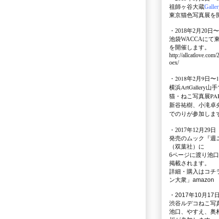
祖師ヶ谷大蔵
Galle
東京猫色写真展を
・2018年2月20日〜
池袋WACCA
にて
を開催します。
http://allcatlove.com
oex/
・2018年2月9日〜
横浜
ArtGallery山手
猫・ねこ写真展PAR
新谷祐樹、小滝卓
でのりが参加しま
・
2017年12月29
発売のムック
『週
（双葉社）に
6ページに渡り
池口
掲載されます。
詳細・購入はコチ
ン大衆」amazon
・2017年10月17日
渋谷ルデコねこ写
池口、やすえ、奥