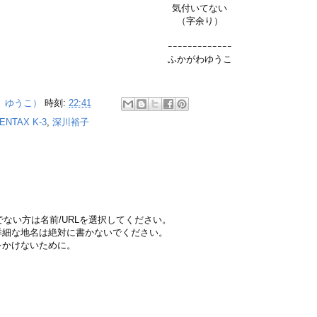
気付いてない
（字余り）
ｰｰｰｰｰｰｰｰｰｰｰｰｰ
ふかがわゆうこ
 ゆうこ）
時刻:
22:41
ENTAX K-3
,
深川裕子
ちでない方は名前/URLを選択してください。
詳細な地名は絶対に書かないでください。
をかけないために。