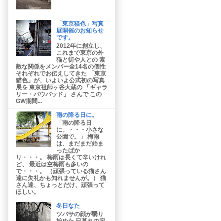
「東京猫色」写真
展開催のお知らせ
です。
2012年に創立し、
これまで東京の外
猫と街や人との 素
敵な関係をメンバー全14名の個性
それぞれでお伝えしてきた 「東京
猫色」が、いよいよ公式初の写真
展を 東京祖師ヶ谷大蔵の 「ギャラ
リー・パウパッド」 さんで この
GW期間...
雨の降る日に。
「雨の降る日
に。・・・小さな
公園で。」 梅雨
は、まだまだ始ま
ったばか
り・・・。 梅雨は長くて辛いけれ
ど、 最近は空梅雨も多いの
で・・・。 （頑張っている猫さん
達に失礼かも知れませんが。） 猫
さん達、ちょっとだけ、頑張って
ほしい。
冬日なた
ツバサの顔が翳り
始めた 日暮れの寂