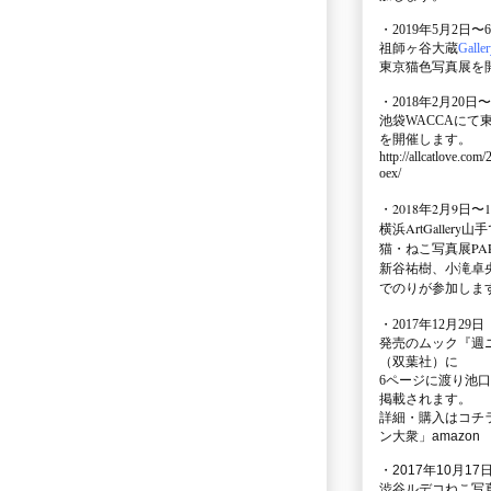
・2019年5月2日〜
祖師ヶ谷大蔵
Galle
東京猫色写真展を
・2018年2月20日〜
池袋WACCA
にて
を開催します。
http://allcatlove.com
oex/
・2018年2月9日〜
横浜
ArtGallery山手
猫・ねこ写真展PAR
新谷祐樹、小滝卓
でのりが参加しま
・
2017年12月29
発売のムック
『週
（双葉社）に
6ページに渡り
池口
掲載されます。
詳細・購入はコチ
ン大衆」amazon
・2017年10月17日
渋谷ルデコねこ写