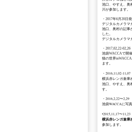
池口、やすえ、奥
川が参加します。
・2017年6月20日
デジタルカメラマ
池口、奥村の記事
した。
デジタルカメラマ
・2017,02,22-02,26
池袋WACCA
で開
猫の世界inWACCA
ます。
・2016,11,02-11,07
横浜赤レンガ倉庫
池口、やすえ、奥
す。
・2016,2,22〜2,29
池袋WACCA
に写
•2015,11,17〜11,23
横浜赤レンガ倉庫
参加します。