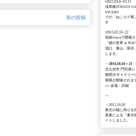
•2015,03,6~03.15
浅草橋TODAYS GA
STUDIO
での
「ねこログ展
前の投稿
す
•2015,02,16~22
池袋waccaで開催
「猫の世界 in WAC
池口、巣山、新谷
します。
・2014,10,16
～
21
北九州市 門司港レ
税関2Fギャラリー
個展が開催されま
>>
会場・詳細
---
・2012,10,20
東京の猫に拘りを
真家による
「東京
ートしました。