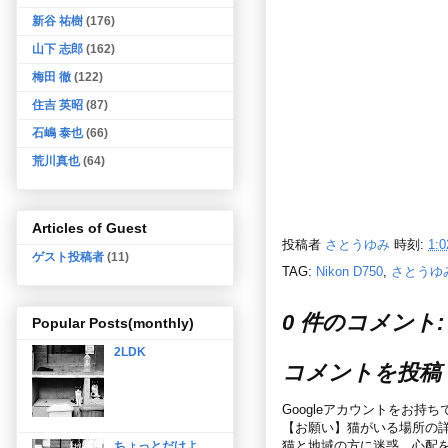
新谷 祐樹
(176)
山下 志郎
(162)
梅田 徹
(122)
住吉 英昭
(87)
石嶋 泰也
(66)
荒川真也
(64)
Articles of Guest
投稿者
さとうゆみ
時刻:
1:0
ゲスト投稿者
(11)
TAG:
Nikon D750
,
さとうゆ
0 件のコメント:
Popular Posts(monthly)
2LDK
コメントを投稿
Googleアカウントをお持
【お願い】猫がいる場所の
猫と地域の方に迷惑、心配
ちょっとだけよ