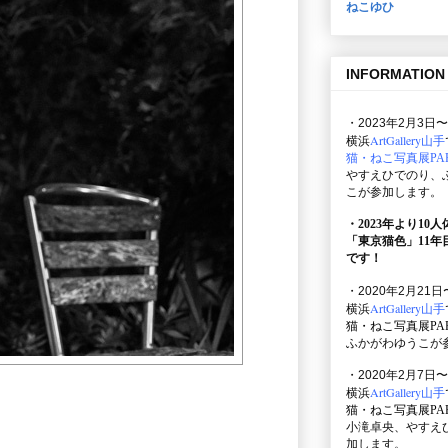
ねこゆひ
INFORMATION
・2023年2月3日〜
ArtGallery山手
横浜
猫・ねこ写真展PAR
やすえひでのり、
こが参加します。
・2023年より10
「東京猫色」
11
です！
・2020年2月21日
ArtGallery山手
横浜
猫・ねこ写真展PAR
ふかがわゆうこが
・2020年2月7日〜
ArtGallery山手
横浜
猫・ねこ写真展PAR
小滝卓央、やすえ
加します。