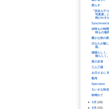
照らす
「渋谷ルデコ
写真展」
掛けれす
Synchronici
何時もの時間
時もの場
暖かな秋の夜
日なたが嬉し
節。
雄猫らしく、
猫らしく
夜の足音
三人三様
お日さまに 
熟考
Spectator
ちいさな秋色
秋晴れて
►
9月
(28)
►
8月
(15)