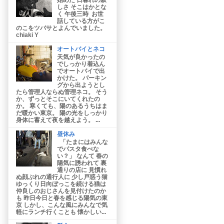
しさ そこはかとな
く 午後三時 お世
話している方がこ
のこをツバサとよんでいました。
chiaki Y
オートバイとネコ
天気が良かったの
でしっかり着込ん
でオートバイで出
かけた。 パーキン
グから出ようとし
たら管理人ならぬ管理ネコ。 そう
か、ずっとそこにいてくれたの
か。 寒くても、陽のあるうちはま
だ暖かい東京。 陽の光をしっかり
身体に蓄えて夜を越えよう。 ...
昼休み
「たまにはみんな
でパスタ食べな
い？」 なんて 春の
陽気に誘われて 裏
通りの店に 見慣れ
ぬ顔ぶれの通行人に 少し戸惑う猫
ゆっくり日向ぼっこを続ける猫は
仲良しのおじさんを見付けたのか
も 昨日今日と春を感じる陽気の東
京 しかし、こんな風にみんなで気
軽にランチ行くことも 懐かしい...