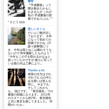
懸命
『平成最後』って
聞き飽きたかもし
れませんが これが
私の 平成最後の投
稿ですね たぶん * *
* さとう ゆみ
悲しいさくら
だいぶご無沙汰し
ております。 今年
になって初めての
投稿ですかね（汗
諸々諸事情につ
き、今年は桜とねこは撮れそうも
ないので 昨年撮影したものより *
* 今年もこの子を取れるかなぁと
思っていたのですが 後ろに写って
いる桜の木は工事により...
Thanks a lot
表現の仕方はそれ
ぞれでも 心の中に
ある想いは皆んな
同じ。 今までも、
そしてこれから
も。 池口です。 「東京猫色」での
最後の投稿になります。 2012年
のスタートから約7年。 東京猫色
と共に東京を旅してきました。 仲
間がいたか...