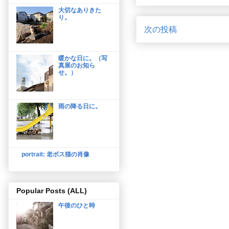
大切なありきた
り。
次の投稿
暖かな日に。（写
真展のお知ら
せ。）
雨の降る日に。
portrait: 老ボス猫の肖像
Popular Posts (ALL)
午後のひと時