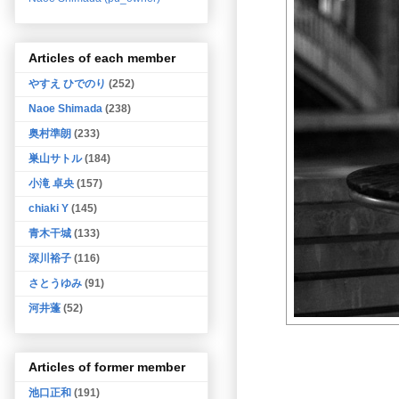
Articles of each member
やすえ ひでのり
(252)
Naoe Shimada
(238)
奥村準朗
(233)
巣山サトル
(184)
小滝 卓央
(157)
chiaki Y
(145)
青木干城
(133)
深川裕子
(116)
さとうゆみ
(91)
河井蓬
(52)
Articles of former member
池口正和
(191)