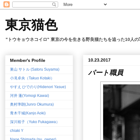
東京猫色
"トウキョウネコイロ" 東京の今を生きる野良猫たちを追った10人
10.23.2017
Member's Profile
巣山 サトル (Satoru Suyama)
パート職員
小滝卓央（Takuo Kotaki）
やすえ ひでのり(Hidenori Yasue)
河井 蓬(Yomogi Kawai)
奥村準朗(Junro Okumura)
青木干城(Kanjo Aoki)
深川裕子（Yuko Fukagawa）
chiaki Y
Naoe Shimada (pu_owner)