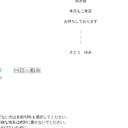
招き猫
本日もご来店
お待ちしております
：
：
：
さとう ゆみ
2
み
ちでない方は名前/URLを選択してください。
詳細な地名は絶対に書かないでください。
をかけないために。