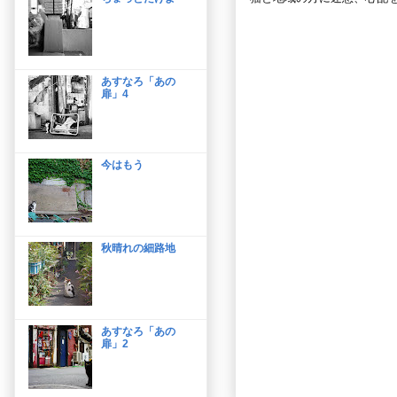
あすなろ「あの
扉」4
今はもう
秋晴れの細路地
あすなろ「あの
扉」2