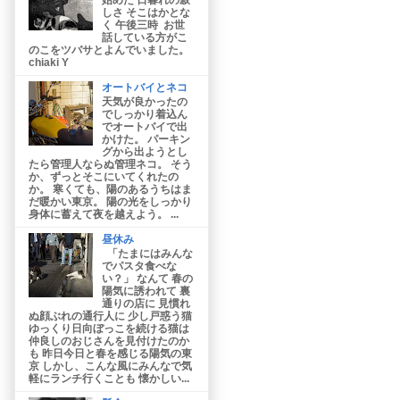
しさ そこはかとな
く 午後三時 お世
話している方がこ
のこをツバサとよんでいました。
chiaki Y
オートバイとネコ
天気が良かったの
でしっかり着込ん
でオートバイで出
かけた。 パーキン
グから出ようとし
たら管理人ならぬ管理ネコ。 そう
か、ずっとそこにいてくれたの
か。 寒くても、陽のあるうちはま
だ暖かい東京。 陽の光をしっかり
身体に蓄えて夜を越えよう。 ...
昼休み
「たまにはみんな
でパスタ食べな
い？」 なんて 春の
陽気に誘われて 裏
通りの店に 見慣れ
ぬ顔ぶれの通行人に 少し戸惑う猫
ゆっくり日向ぼっこを続ける猫は
仲良しのおじさんを見付けたのか
も 昨日今日と春を感じる陽気の東
京 しかし、こんな風にみんなで気
軽にランチ行くことも 懐かしい...