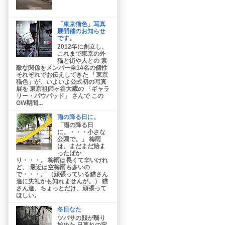
「東京猫色」写真
展開催のお知らせ
です。
2012年に創立し、
これまで東京の外
猫と街や人との 素
敵な関係をメンバー全14名の個性
それぞれでお伝えしてきた 「東京
猫色」が、いよいよ公式初の写真
展を 東京祖師ヶ谷大蔵の 「ギャラ
リー・パウパッド」 さんで この
GW期間...
雨の降る日に。
「雨の降る日
に。・・・小さな
公園で。」 梅雨
は、まだまだ始ま
ったばか
り・・・。 梅雨は長くて辛いけれ
ど、 最近は空梅雨も多いの
で・・・。 （頑張っている猫さん
達に失礼かも知れませんが。） 猫
さん達、ちょっとだけ、頑張って
ほしい。
冬日なた
ツバサの顔が翳り
始めた 日暮れの寂