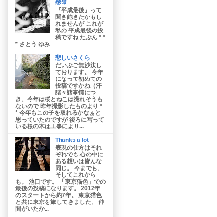
懸命
『平成最後』って
聞き飽きたかもし
れませんが これが
私の 平成最後の投
稿ですね たぶん * *
* さとう ゆみ
悲しいさくら
だいぶご無沙汰し
ております。 今年
になって初めての
投稿ですかね（汗
諸々諸事情につ
き、今年は桜とねこは撮れそうも
ないので 昨年撮影したものより *
* 今年もこの子を取れるかなぁと
思っていたのですが 後ろに写って
いる桜の木は工事により...
Thanks a lot
表現の仕方はそれ
ぞれでも 心の中に
ある想いは皆んな
同じ。 今までも、
そしてこれから
も。 池口です。 「東京猫色」での
最後の投稿になります。 2012年
のスタートから約7年。 東京猫色
と共に東京を旅してきました。 仲
間がいたか...