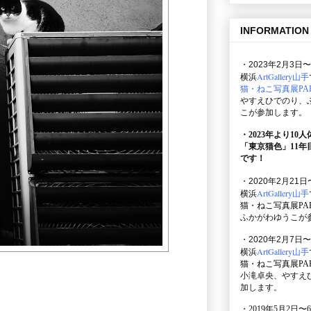
INFORMATION
・2023年2月3日〜
ArtGallery山手
横浜
猫・ねこ写真展PAR
やすえひでのり、
こが参加します。
・2023年より10
「東京猫色」
11
です！
・2020年2月21日
ArtGallery山手
横浜
猫・ねこ写真展PAR
ふかがわゆうこが
・2020年2月7日〜
ArtGallery山手
横浜
猫・ねこ写真展PAR
小滝卓央、やすえ
加します。
・2019年5月2日〜