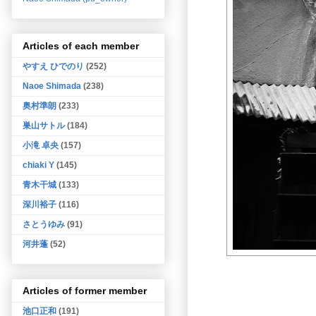
Articles of each member
やすえ ひでのり
(252)
Naoe Shimada
(238)
奥村準朗
(233)
巣山サトル
(184)
小滝 卓央
(157)
chiaki Y
(145)
青木干城
(133)
深川裕子
(116)
さとうゆみ
(91)
河井蓬
(52)
Articles of former member
池口正和
(191)