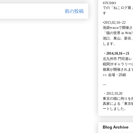
STUDIO
での
「ねこログ展
前の投稿
す
•2015,02,16~22
池袋waccaで開催
「猫の世界 in WAC
池口、巣山、新谷
します。
・2014,10,16
～
21
北九州市 門司港レ
税関2Fギャラリー
個展が開催されま
>>
会場・詳細
---
・2012,10,20
東京の猫に拘りを
真家による
「東京
ートしました。
Blog Archive