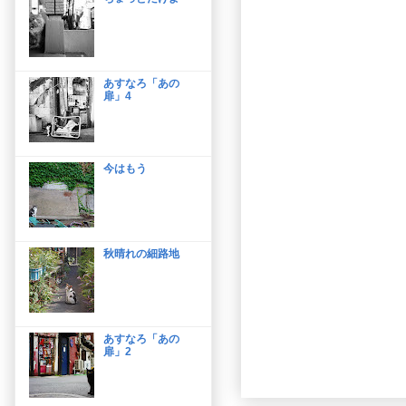
あすなろ「あの
扉」4
今はもう
秋晴れの細路地
あすなろ「あの
扉」2