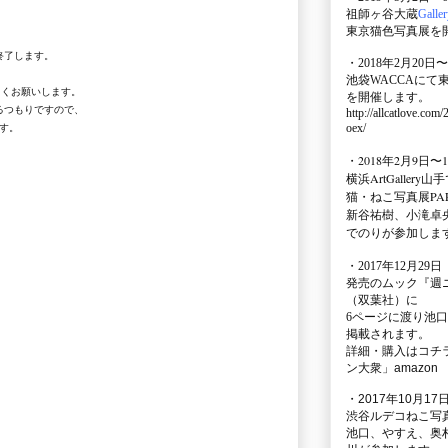
祖師ヶ谷大蔵
Galle
東京猫色写真展を
終了します。
・2018年2月20日〜
池袋WACCA
にて
しくお願いします。
を開催します。
るつもりですので、
http://allcatlove.com
oex/
す。
・2018年2月9日〜
横浜
ArtGallery山手
猫・ねこ写真展PAR
新谷祐樹、小滝卓
でのりが参加しま
・
2017年12月29
発売のムック
『週
（双葉社）に
6ページに渡り
池口
掲載されます。
詳細・購入はコチ
ン大衆」amazon
・2017年10月17日
渋谷ルデコねこ写
池口、やすえ、奥