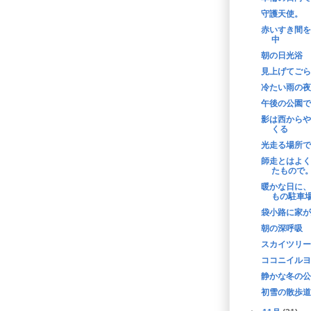
守護天使。
赤いすき間を
中
朝の日光浴
見上げてごら
冷たい雨の夜
午後の公園で
影は西からや
くる
光走る場所で
師走とはよく
たもので
暖かな日に、
もの駐車
袋小路に家が
朝の深呼吸
スカイツリー
ココニイルヨ
静かな冬の公
初雪の散歩道