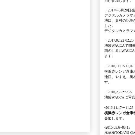
川が参加します。
・2017年6月20日
デジタルカメラマ
池口、奥村の記事
した。
デジタルカメラマ
・2017,02,22-02,26
池袋WACCA
で開
猫の世界inWACCA
ます。
・2016,11,02-11,07
横浜赤レンガ倉庫
池口、やすえ、奥
す。
・2016,2,22〜2,29
池袋WACCA
に写
•2015,11,17〜11,23
横浜赤レンガ倉庫
参加します。
•2015,03,6~03.15
浅草橋TODAYS GA