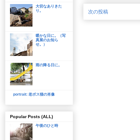
大切なありきた
り。
次の投稿
暖かな日に。（写
真展のお知ら
せ。）
雨の降る日に。
portrait: 老ボス猫の肖像
Popular Posts (ALL)
午後のひと時