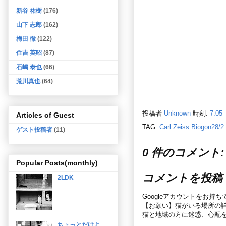
新谷 祐樹
(176)
山下 志郎
(162)
梅田 徹
(122)
住吉 英昭
(87)
石嶋 泰也
(66)
荒川真也
(64)
投稿者
Unknown
時刻:
7:05
Articles of Guest
TAG:
Carl Zeiss Biogon28/2
ゲスト投稿者
(11)
0 件のコメント:
Popular Posts(monthly)
コメントを投稿
2LDK
Googleアカウントをお持
【お願い】猫がいる場所の
猫と地域の方に迷惑、心配
ちょっとだけよ