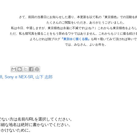
さて、前回の当番日にお知らせした通り、本更新を以て私の『東京猫色』での活動を
たくさんのご閲覧をいただき、ありがとうございました。
私は今日、中退しますが、東京猫色は永遠に不滅です(よね？）これからも東京猫色をよろ
ただ、私も猫写真を撮ることをもう辞めるワケではありません。これからもジミに撮る続け
よろしければ拙ブログ
『東京ゆく猫くる猫』
も時々覗いてみて頂ければ幸いで
では、みなさん、よいお年を。
.8
,
Sony α NEX-5R
,
山下 志郎
ちでない方は名前/URLを選択してください。
詳細な地名は絶対に書かないでください。
をかけないために。