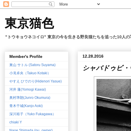
東京猫色
"トウキョウネコイロ" 東京の今を生きる野良猫たちを追った10人
12.28.2016
Member's Profile
巣山 サトル (Satoru Suyama)
シャバドゥビ・
小滝卓央（Takuo Kotaki）
やすえ ひでのり(Hidenori Yasue)
河井 蓬(Yomogi Kawai)
奥村準朗(Junro Okumura)
青木干城(Kanjo Aoki)
深川裕子（Yuko Fukagawa）
chiaki Y
Naoe Shimada (pu_owner)