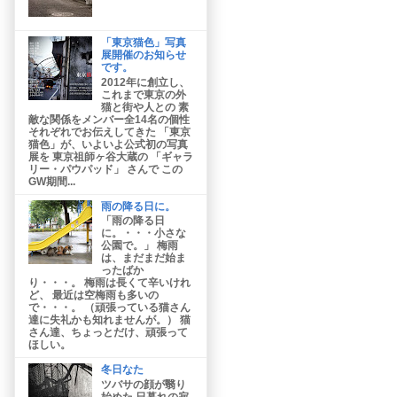
「東京猫色」写真
展開催のお知らせ
です。
2012年に創立し、
これまで東京の外
猫と街や人との 素
敵な関係をメンバー全14名の個性
それぞれでお伝えしてきた 「東京
猫色」が、いよいよ公式初の写真
展を 東京祖師ヶ谷大蔵の 「ギャラ
リー・パウパッド」 さんで この
GW期間...
雨の降る日に。
「雨の降る日
に。・・・小さな
公園で。」 梅雨
は、まだまだ始ま
ったばか
り・・・。 梅雨は長くて辛いけれ
ど、 最近は空梅雨も多いの
で・・・。 （頑張っている猫さん
達に失礼かも知れませんが。） 猫
さん達、ちょっとだけ、頑張って
ほしい。
冬日なた
ツバサの顔が翳り
始めた 日暮れの寂