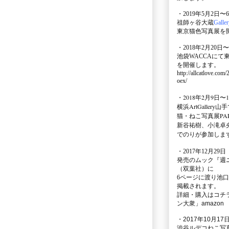
・2019年5月2日〜
祖師ヶ谷大蔵
Galle
東京猫色写真展を
・2018年2月20日〜
池袋WACCA
にて
を開催します。
http://allcatlove.com
oex/
・2018年2月9日〜
横浜
ArtGallery山手
猫・ねこ写真展PAR
新谷祐樹、小滝卓
でのりが参加しま
・
2017年12月29
発売のムック
『週
（双葉社）に
6ページに渡り
池口
掲載されます。
詳細・購入はコチ
ン大衆」amazon
・2017年10月17日
渋谷ルデコねこ写