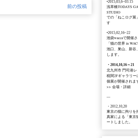
•2015,03,6~03.15
前の投稿
浅草橋TODAYS GA
STUDIO
での
「ねこログ展
す
•2015,02,16~22
池袋waccaで開催
「猫の世界 in WAC
池口、巣山、新谷
します。
・2014,10,16
～
21
北九州市 門司港レ
税関2Fギャラリー
個展が開催されま
>>
会場・詳細
---
・2012,10,20
東京の猫に拘りを
真家による
「東京
ートしました。