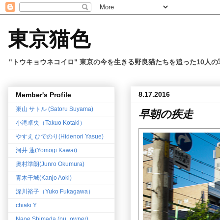
東京猫色
"トウキョウネコイロ" 東京の今を生きる野良猫たちを追った10人
8.17.2016
Member's Profile
巣山 サトル (Satoru Suyama)
早朝の疾走
小滝卓央（Takuo Kotaki）
やすえ ひでのり(Hidenori Yasue)
河井 蓬(Yomogi Kawai)
奥村準朗(Junro Okumura)
青木干城(Kanjo Aoki)
深川裕子（Yuko Fukagawa）
chiaki Y
Naoe Shimada (pu_owner)