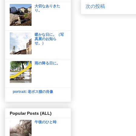
次の投稿
大切なありきた
り。
暖かな日に。（写
真展のお知ら
せ。）
雨の降る日に。
portrait: 老ボス猫の肖像
Popular Posts (ALL)
午後のひと時