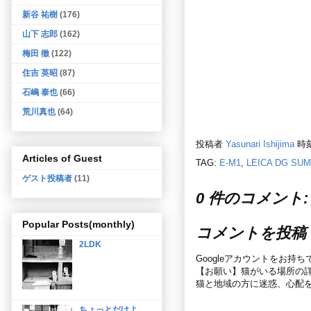
新谷 祐樹
(176)
山下 志郎
(162)
梅田 徹
(122)
住吉 英昭
(87)
石嶋 泰也
(66)
荒川真也
(64)
投稿者
Yasunari Ishijima
時
Articles of Guest
TAG:
E-M1
,
LEICA DG SUM
ゲスト投稿者
(11)
0 件のコメント:
Popular Posts(monthly)
コメントを投稿
2LDK
Googleアカウントをお持
【お願い】猫がいる場所の
猫と地域の方に迷惑、心配
ちょっとだけよ