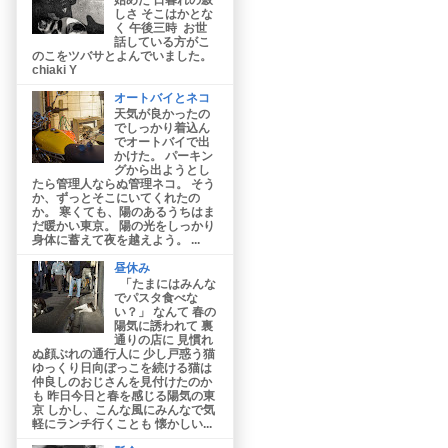
しさ そこはかとな
く 午後三時 お世
話している方がこ
のこをツバサとよんでいました。
chiaki Y
オートバイとネコ
天気が良かったの
でしっかり着込ん
でオートバイで出
かけた。 パーキン
グから出ようとし
たら管理人ならぬ管理ネコ。 そう
か、ずっとそこにいてくれたの
か。 寒くても、陽のあるうちはま
だ暖かい東京。 陽の光をしっかり
身体に蓄えて夜を越えよう。 ...
昼休み
「たまにはみんな
でパスタ食べな
い？」 なんて 春の
陽気に誘われて 裏
通りの店に 見慣れ
ぬ顔ぶれの通行人に 少し戸惑う猫
ゆっくり日向ぼっこを続ける猫は
仲良しのおじさんを見付けたのか
も 昨日今日と春を感じる陽気の東
京 しかし、こんな風にみんなで気
軽にランチ行くことも 懐かしい...