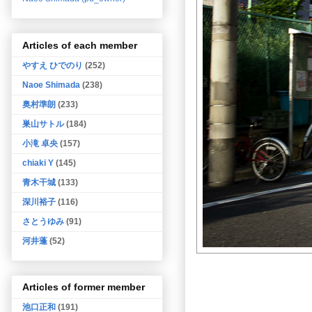
Articles of each member
やすえ ひでのり
(252)
Naoe Shimada
(238)
奥村準朗
(233)
巣山サトル
(184)
小滝 卓央
(157)
chiaki Y
(145)
青木干城
(133)
深川裕子
(116)
さとうゆみ
(91)
河井蓬
(52)
Articles of former member
池口正和
(191)