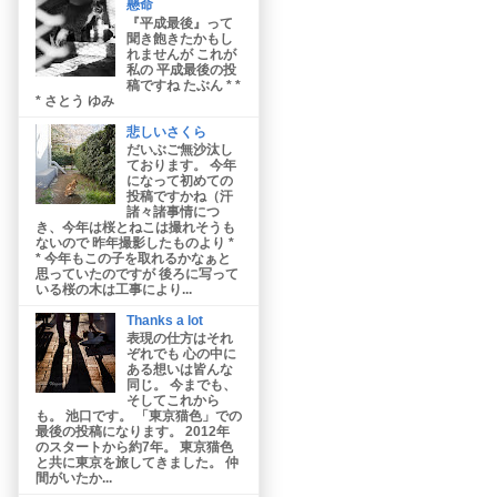
懸命
『平成最後』って
聞き飽きたかもし
れませんが これが
私の 平成最後の投
稿ですね たぶん * *
* さとう ゆみ
悲しいさくら
だいぶご無沙汰し
ております。 今年
になって初めての
投稿ですかね（汗
諸々諸事情につ
き、今年は桜とねこは撮れそうも
ないので 昨年撮影したものより *
* 今年もこの子を取れるかなぁと
思っていたのですが 後ろに写って
いる桜の木は工事により...
Thanks a lot
表現の仕方はそれ
ぞれでも 心の中に
ある想いは皆んな
同じ。 今までも、
そしてこれから
も。 池口です。 「東京猫色」での
最後の投稿になります。 2012年
のスタートから約7年。 東京猫色
と共に東京を旅してきました。 仲
間がいたか...