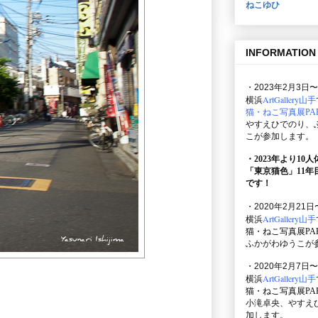
ねこゆひ
INFORMATION
・2023年2月3日〜
ArtGallery山手
横浜
猫・ねこ写真展PAR
やすえひでのり、
こが参加します。
・2023年より10
「東京猫色」
11
です！
・2020年2月21日
ArtGallery山手
横浜
猫・ねこ写真展PAR
ふかがわゆうこが
・2020年2月7日〜
ArtGallery山手
横浜
猫・ねこ写真展PAR
小滝卓央、やすえ
加します。