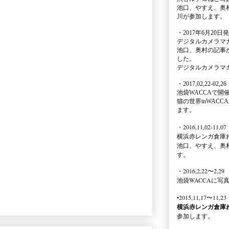
池口、やすえ、奥
川が参加します。
・2017年6月20日
デジタルカメラマ
池口、奥村の記事
した。
デジタルカメラマ
・2017,02,22-02,26
池袋WACCA
で開
猫の世界inWACCA
ます。
・2016,11,02-11,07
横浜赤レンガ倉庫
池口、やすえ、奥
す。
・2016,2,22〜2,29
池袋WACCA
に写
•2015,11,17〜11,23
横浜赤レンガ倉庫
参加します。