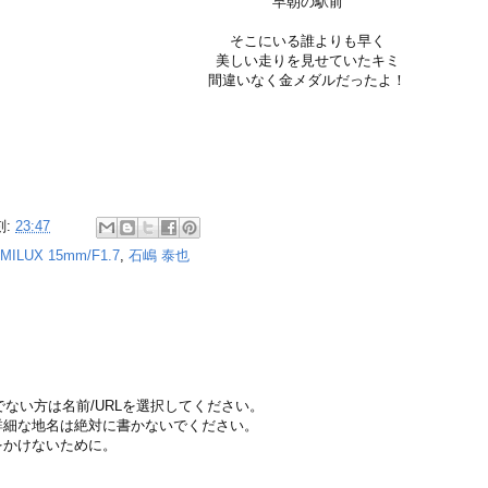
早朝の駅前
そこにいる誰よりも早く
美しい走りを見せていたキミ
間違いなく金メダルだったよ！
刻:
23:47
MILUX 15mm/F1.7
,
石嶋 泰也
ちでない方は名前/URLを選択してください。
詳細な地名は絶対に書かないでください。
をかけないために。