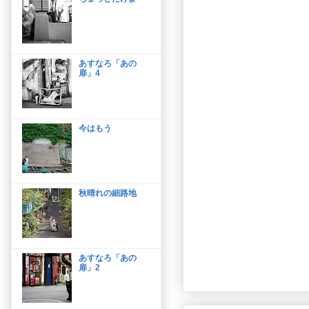
あすなろ「あの
扉」4
今はもう
秋晴れの細路地
あすなろ「あの
扉」2