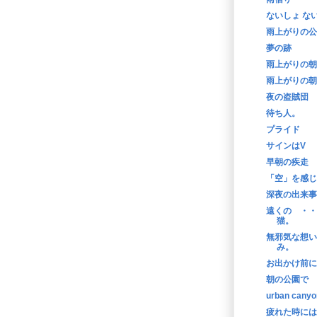
ないしょ な
雨上がりの公
夢の跡
雨上がりの朝
雨上がりの朝
夜の盗賊団
待ち人。
プライド
サインはV
早朝の疾走
「空」を感じ
深夜の出来事
遠くの ・・
猫。
無邪気な想い
み。
お出かけ前に
朝の公園で
urban canyo
疲れた時には