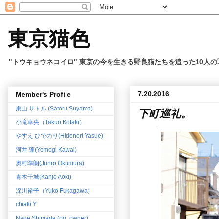
東京猫色
"トウキョウネコイロ" 東京の今を生きる野良猫たちを追った10人
7.20.2016
Member's Profile
巣山 サトル (Satoru Suyama)
下町巡礼。
小滝卓央（Takuo Kotaki）
やすえ ひでのり(Hidenori Yasue)
河井 蓬(Yomogi Kawai)
奥村準朗(Junro Okumura)
青木干城(Kanjo Aoki)
深川裕子（Yuko Fukagawa）
chiaki Y
Naoe Shimada (pu_owner)