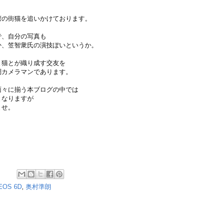
湾の街猫を追いかけております。
で、自分の写真も
か、笠智衆氏の演技ぽいというか。
と猫とが織り成す交友を
調カメラマンであります。
面々に揃う本ブログの中では
となりますが
ませ。
EOS 6D
,
奥村準朗