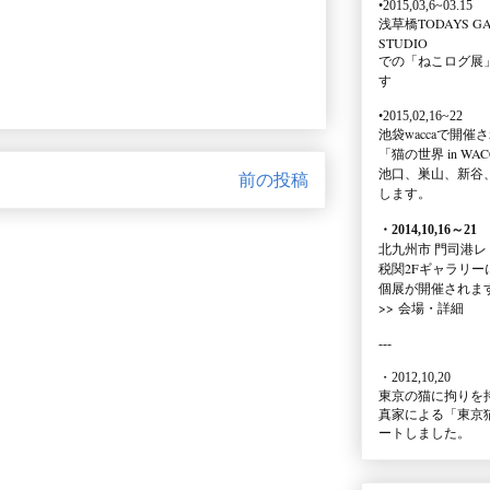
•2015,03,6~03.15
浅草橋TODAYS GA
STUDIO
での
「ねこログ展
す
•2015,02,16~22
池袋waccaで開催
「猫の世界 in WAC
池口、巣山、新谷
前の投稿
します。
・2014,10,16
～
21
北九州市 門司港レ
税関2Fギャラリー
個展が開催されま
>>
会場・詳細
---
・2012,10,20
東京の猫に拘りを
真家による
「東京
ートしました。