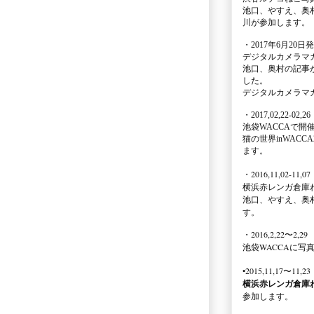
池口、やすえ、奥
川が参加します。
・2017年6月20日
デジタルカメラマ
池口、奥村の記事
した。
デジタルカメラマ
・2017,02,22-02,26
池袋WACCA
で開
猫の世界inWACCA
ます。
・2016,11,02-11,07
横浜赤レンガ倉庫
池口、やすえ、奥
す。
・2016,2,22〜2,29
池袋WACCA
に写
•2015,11,17〜11,23
横浜赤レンガ倉庫
参加します。