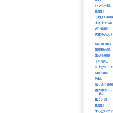
いつも一緒。
投票日
心地よい距離
すきまで Go
WANDER
真夜中のスト
チ
Space No.4
繁華街の朝。
繋がる視線
下町巡礼。
見上げて ヨ
Keep out
Pride
語り合う距離
籠の中の・・
猫。
轟く片隅
投票日
すっぱいブド