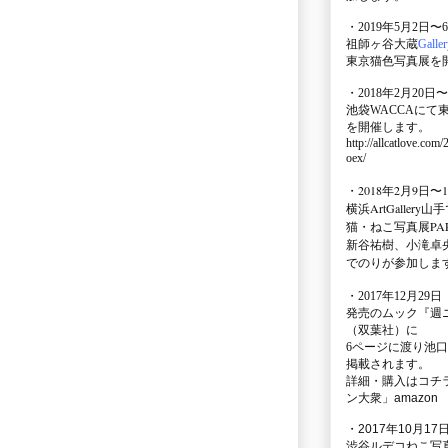
・2019年5月2日〜
祖師ヶ谷大蔵
Galle
東京猫色写真展を
・2018年2月20日〜
池袋WACCA
にて
を開催します。
http://allcatlove.com
oex/
・2018年2月9日〜
横浜
ArtGallery山手
猫・ねこ写真展PAR
新谷祐樹、小滝卓
でのりが参加しま
・
2017年12月29
発売のムック
『週
（双葉社）に
6ページに渡り
池口
掲載されます。
詳細・購入はコチ
ン大衆」amazon
・2017年10月17日
渋谷ルデコねこ写