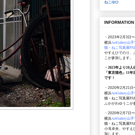
ねこゆひ
INFORMATION
・2023年2月3日〜
ArtGallery山手
横浜
猫・ねこ写真展PAR
やすえひでのり、
こが参加します。
・2023年より10
「東京猫色」
11
です！
・2020年2月21日
ArtGallery山手
横浜
猫・ねこ写真展PAR
ふかがわゆうこが
・2020年2月7日〜
ArtGallery山手
横浜
猫・ねこ写真展PAR
小滝卓央、やすえ
加します。