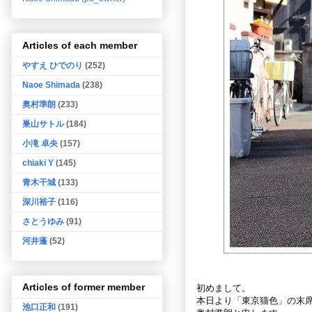
Articles of each member
やすえ ひでのり
(252)
Naoe Shimada
(238)
奥村準朗
(233)
巣山サトル
(184)
小滝 卓央
(157)
chiaki Y
(145)
青木干城
(133)
深川裕子
(116)
さとうゆみ
(91)
河井蓬
(52)
Articles of former member
初めまして。
本日より「東京猫色」の末
池口正和
(191)