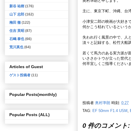
奥村準朗と申します。
新谷 祐樹
(176)
主に、東京下町、沖縄、台
山下 志郎
(162)
小津安二郎の映画が大好き
梅田 徹
(122)
何かこう枯れているという
住吉 英昭
(87)
失われ行く風景の中で、人
石嶋 泰也
(66)
淡々と記録する、松竹大船
荒川真也
(64)
若くて馬力のある実力派が
いささかトウが立った世代
何卒宜しくご指導ください
Articles of Guest
ゲスト投稿者
(11)
Popular Posts(monthly)
投稿者
奥村準朗
時刻:
0:27
TAG:
EF 50mm F1.4 USM
,
Popular Posts (ALL)
0 件のコメント: