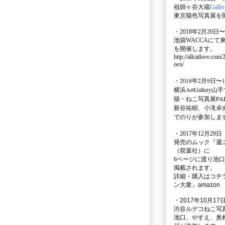
祖師ヶ谷大蔵
Galle
東京猫色写真展を
・2018年2月20日〜
池袋WACCA
にて
を開催します。
http://allcatlove.com
oex/
・2018年2月9日〜
横浜
ArtGallery山手
猫・ねこ写真展PAR
新谷祐樹、小滝卓
でのりが参加しま
・
2017年12月29
発売のムック
『週
（双葉社）に
6ページに渡り
池口
掲載されます。
詳細・購入はコチ
ン大衆」amazon
・2017年10月17日
渋谷ルデコねこ写
池口、やすえ、奥