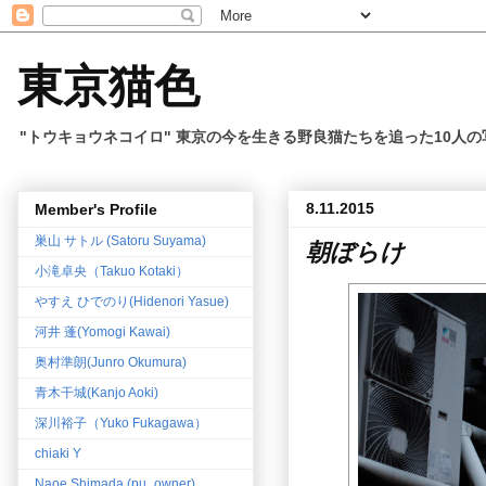
東京猫色
"トウキョウネコイロ" 東京の今を生きる野良猫たちを追った10人
8.11.2015
Member's Profile
巣山 サトル (Satoru Suyama)
朝ぼらけ
小滝卓央（Takuo Kotaki）
やすえ ひでのり(Hidenori Yasue)
河井 蓬(Yomogi Kawai)
奥村準朗(Junro Okumura)
青木干城(Kanjo Aoki)
深川裕子（Yuko Fukagawa）
chiaki Y
Naoe Shimada (pu_owner)