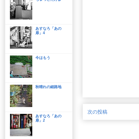
あすなろ「あの
扉」4
今はもう
秋晴れの細路地
次の投稿
あすなろ「あの
扉」2