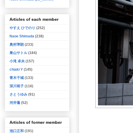
Articles of each member
やすえ ひでのり
(252)
Naoe Shimada
(238)
奥村準朗
(233)
巣山サトル
(184)
小滝 卓央
(157)
chiaki Y
(145)
青木干城
(133)
深川裕子
(116)
さとうゆみ
(91)
河井蓬
(52)
Articles of former member
池口正和
(191)