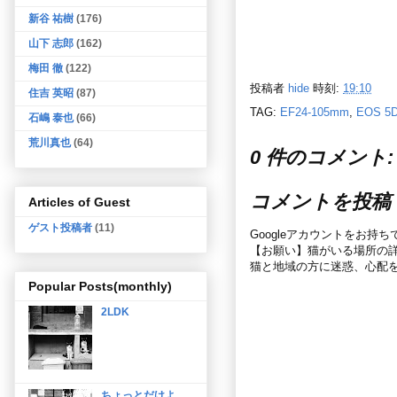
新谷 祐樹
(176)
山下 志郎
(162)
梅田 徹
(122)
投稿者
hide
時刻:
19:10
住吉 英昭
(87)
TAG:
EF24-105mm
,
EOS 5D
石嶋 泰也
(66)
荒川真也
(64)
0 件のコメント:
コメントを投稿
Articles of Guest
ゲスト投稿者
(11)
Googleアカウントをお持
【お願い】猫がいる場所の
猫と地域の方に迷惑、心配
Popular Posts(monthly)
2LDK
ちょっとだけよ