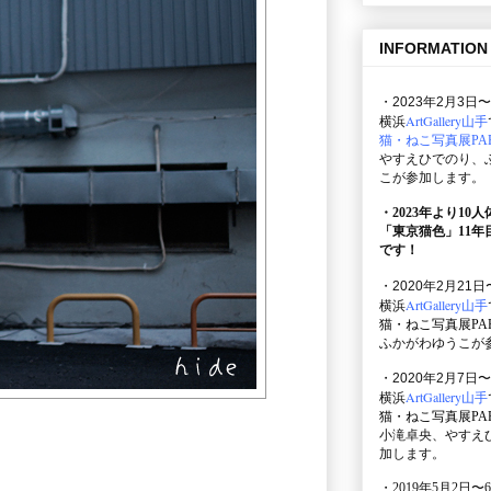
INFORMATION
・2023年2月3日〜
ArtGallery山手
横浜
猫・ねこ写真展PAR
やすえひでのり、
こが参加します。
・2023年より10
「東京猫色」
11
です！
・2020年2月21日
ArtGallery山手
横浜
猫・ねこ写真展PAR
ふかがわゆうこが
・2020年2月7日〜
ArtGallery山手
横浜
猫・ねこ写真展PAR
小滝卓央、やすえ
加します。
・2019年5月2日〜