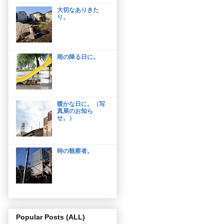
大切なありきた
り。
雨の降る日に。
暖かな日に。（写
真展のお知ら
せ。）
時の観察者。
Popular Posts (ALL)