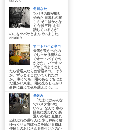
ほしい。
冬日なた
ツバサの顔が翳り
始めた 日暮れの寂
しさ そこはかとな
く 午後三時 お世
話している方がこ
のこをツバサとよんでいました。
chiaki Y
オートバイとネコ
天気が良かったの
でしっかり着込ん
でオートバイで出
かけた。 パーキン
グから出ようとし
たら管理人ならぬ管理ネコ。 そう
か、ずっとそこにいてくれたの
か。 寒くても、陽のあるうちはま
だ暖かい東京。 陽の光をしっかり
身体に蓄えて夜を越えよう。 ...
昼休み
「たまにはみんな
でパスタ食べな
い？」 なんて 春の
陽気に誘われて 裏
通りの店に 見慣れ
ぬ顔ぶれの通行人に 少し戸惑う猫
ゆっくり日向ぼっこを続ける猫は
仲良しのおじさんを見付けたのか