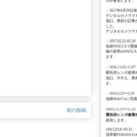
川が参加します。
・2017年6月20日
デジタルカメラマ
池口、奥村の記事
した。
デジタルカメラマ
・2017,02,22-02,26
池袋WACCA
で開
猫の世界inWACCA
ます。
・2016,11,02-11,07
横浜赤レンガ倉庫
池口、やすえ、奥
す。
・2016,2,22〜2,29
池袋WACCA
に写
•2015,11,17〜11,23
前の投稿
横浜赤レンガ倉庫
参加します。
•2015,03,6~03.15
浅草橋TODAYS GA