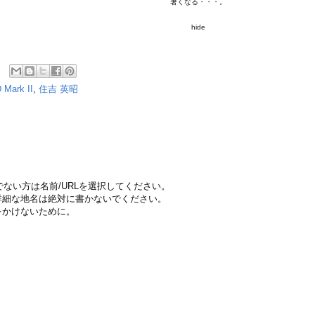
暑くなる・・・。
hide
 Mark II
,
住吉 英昭
ちでない方は名前/URLを選択してください。
詳細な地名は絶対に書かないでください。
をかけないために。