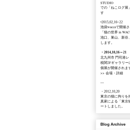
STUDIO
での
「ねこログ展
す
•2015,02,16~22
池袋waccaで開催
「猫の世界 in WAC
池口、巣山、新谷
します。
・2014,10,16
～
21
北九州市 門司港レ
税関2Fギャラリー
個展が開催されま
>>
会場・詳細
---
・2012,10,20
東京の猫に拘りを
真家による
「東京
ートしました。
Blog Archive