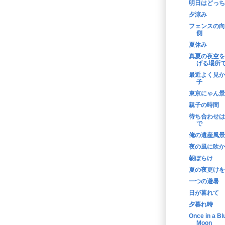
明日はどっち
夕涼み
フェンスの向
側
夏休み
真夏の夜空を
げる場所
最近よく見か
子
東京にゃん景
親子の時間
待ち合わせは
で
俺の遺産風景
夜の風に吹か
朝ぼらけ
夏の夜更けを
一つの避暑
日が暮れて
夕暮れ時
Once in a Bl
Moon