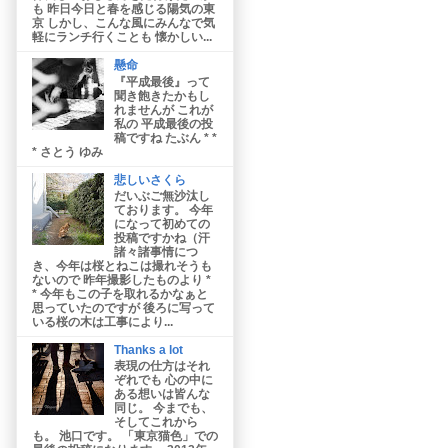
も 昨日今日と春を感じる陽気の東
京 しかし、こんな風にみんなで気
軽にランチ行くことも 懐かしい...
懸命
『平成最後』って
聞き飽きたかもし
れませんが これが
私の 平成最後の投
稿ですね たぶん * *
* さとう ゆみ
悲しいさくら
だいぶご無沙汰し
ております。 今年
になって初めての
投稿ですかね（汗
諸々諸事情につ
き、今年は桜とねこは撮れそうも
ないので 昨年撮影したものより *
* 今年もこの子を取れるかなぁと
思っていたのですが 後ろに写って
いる桜の木は工事により...
Thanks a lot
表現の仕方はそれ
ぞれでも 心の中に
ある想いは皆んな
同じ。 今までも、
そしてこれから
も。 池口です。 「東京猫色」での