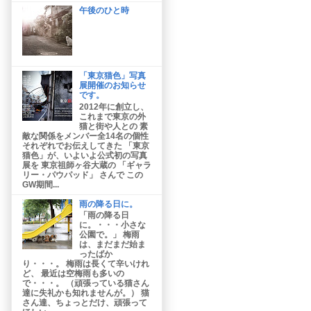
午後のひと時
「東京猫色」写真
展開催のお知らせ
です。
2012年に創立し、
これまで東京の外
猫と街や人との 素
敵な関係をメンバー全14名の個性
それぞれでお伝えしてきた 「東京
猫色」が、いよいよ公式初の写真
展を 東京祖師ヶ谷大蔵の 「ギャラ
リー・パウパッド」 さんで この
GW期間...
雨の降る日に。
「雨の降る日
に。・・・小さな
公園で。」 梅雨
は、まだまだ始ま
ったばか
り・・・。 梅雨は長くて辛いけれ
ど、 最近は空梅雨も多いの
で・・・。 （頑張っている猫さん
達に失礼かも知れませんが。） 猫
さん達、ちょっとだけ、頑張って