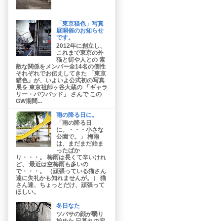
「東京猫色」写真
展開催のお知らせ
です。
2012年に創立し、
これまで東京の外
猫と街や人との 素
敵な関係をメンバー全14名の個性
それぞれでお伝えしてきた 「東京
猫色」が、いよいよ公式初の写真
展を 東京祖師ヶ谷大蔵の 「ギャラ
リー・パウパッド」 さんで この
GW期間...
雨の降る日に。
「雨の降る日
に。・・・小さな
公園で。」 梅雨
は、まだまだ始ま
ったばか
り・・・。 梅雨は長くて辛いけれ
ど、 最近は空梅雨も多いの
で・・・。 （頑張っている猫さん
達に失礼かも知れませんが。） 猫
さん達、ちょっとだけ、頑張って
ほしい。
冬日なた
ツバサの顔が翳り
始めた 日暮れの寂