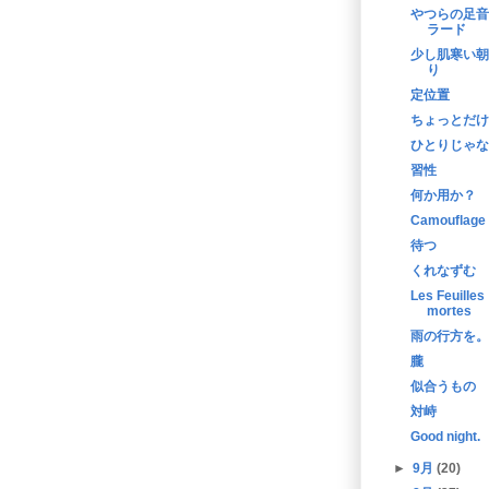
やつらの足音
ラード
少し肌寒い朝
り
定位置
ちょっとだけ
ひとりじゃな
習性
何か用か？
Camouflage
待つ
くれなずむ
Les Feuilles
mortes
雨の行方を。
朧
似合うもの
対峙
Good night.
►
9月
(20)