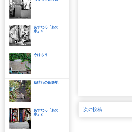
あすなろ「あの
扉」4
今はもう
秋晴れの細路地
次の投稿
あすなろ「あの
扉」2