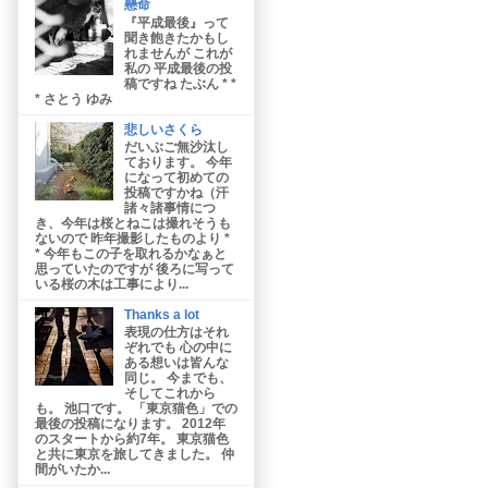
懸命
『平成最後』って
聞き飽きたかもし
れませんが これが
私の 平成最後の投
稿ですね たぶん * *
* さとう ゆみ
悲しいさくら
だいぶご無沙汰し
ております。 今年
になって初めての
投稿ですかね（汗
諸々諸事情につ
き、今年は桜とねこは撮れそうも
ないので 昨年撮影したものより *
* 今年もこの子を取れるかなぁと
思っていたのですが 後ろに写って
いる桜の木は工事により...
Thanks a lot
表現の仕方はそれ
ぞれでも 心の中に
ある想いは皆んな
同じ。 今までも、
そしてこれから
も。 池口です。 「東京猫色」での
最後の投稿になります。 2012年
のスタートから約7年。 東京猫色
と共に東京を旅してきました。 仲
間がいたか...