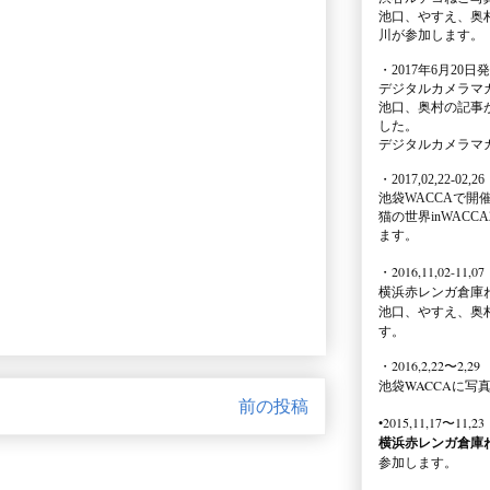
池口、やすえ、奥
川が参加します。
・2017年6月20日
デジタルカメラマ
池口、奥村の記事
した。
デジタルカメラマ
・2017,02,22-02,26
池袋WACCA
で開
猫の世界inWACCA
ます。
・2016,11,02-11,07
横浜赤レンガ倉庫
池口、やすえ、奥
す。
・2016,2,22〜2,29
池袋WACCA
に写
前の投稿
•2015,11,17〜11,23
横浜赤レンガ倉庫
参加します。