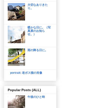
大切なありきた
り。
暖かな日に。（写
真展のお知ら
せ。）
雨の降る日に。
portrait: 老ボス猫の肖像
Popular Posts (ALL)
午後のひと時