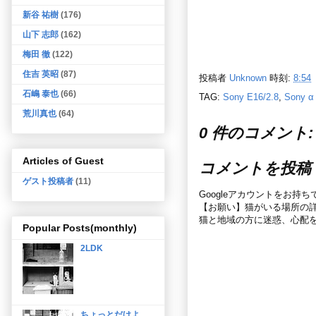
新谷 祐樹
(176)
山下 志郎
(162)
梅田 徹
(122)
住吉 英昭
(87)
投稿者
Unknown
時刻:
8:54
石嶋 泰也
(66)
TAG:
Sony E16/2.8
,
Sony α
荒川真也
(64)
0 件のコメント:
Articles of Guest
コメントを投稿
ゲスト投稿者
(11)
Googleアカウントをお持
【お願い】猫がいる場所の
猫と地域の方に迷惑、心配
Popular Posts(monthly)
2LDK
ちょっとだけよ