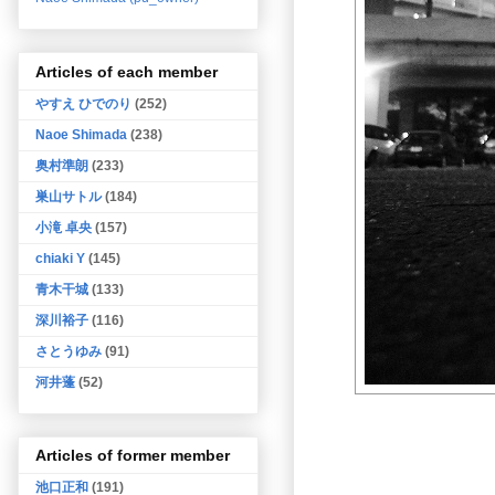
Articles of each member
やすえ ひでのり
(252)
Naoe Shimada
(238)
奥村準朗
(233)
巣山サトル
(184)
小滝 卓央
(157)
chiaki Y
(145)
青木干城
(133)
深川裕子
(116)
さとうゆみ
(91)
河井蓬
(52)
Articles of former member
池口正和
(191)