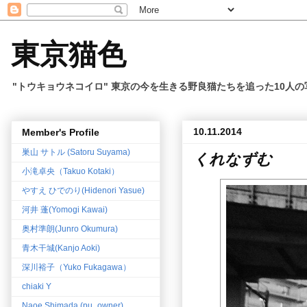
東京猫色
"トウキョウネコイロ" 東京の今を生きる野良猫たちを追った10人
10.11.2014
Member's Profile
巣山 サトル (Satoru Suyama)
くれなずむ
小滝卓央（Takuo Kotaki）
やすえ ひでのり(Hidenori Yasue)
河井 蓬(Yomogi Kawai)
奥村準朗(Junro Okumura)
青木干城(Kanjo Aoki)
深川裕子（Yuko Fukagawa）
chiaki Y
Naoe Shimada (pu_owner)