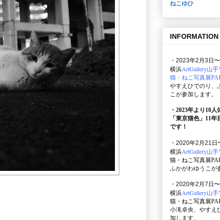
ねこゆひ
INFORMATION
・2023年2月3日〜
ArtGallery山手
横浜
猫・ねこ写真展PAR
やすえひでのり、
こが参加します。
・2023年より10
「東京猫色」
11
です！
・2020年2月21日
ArtGallery山手
横浜
猫・ねこ写真展PAR
ふかがわゆうこが
・2020年2月7日〜
ArtGallery山手
横浜
猫・ねこ写真展PAR
小滝卓央、やすえ
加します。