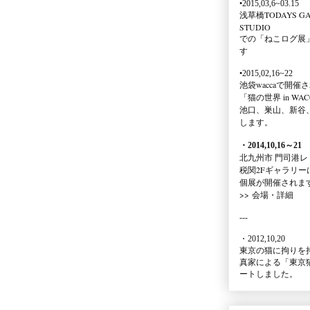
•2015,03,6~03.15
浅草橋TODAYS GA
STUDIO
での
「ねこログ展
す
•2015,02,16~22
池袋waccaで開催
「猫の世界 in WAC
池口、巣山、新谷
します。
・2014,10,16
～
21
北九州市 門司港レ
税関2Fギャラリー
個展が開催されま
>>
会場・詳細
---
・2012,10,20
東京の猫に拘りを
真家による
「東京
ートしました。