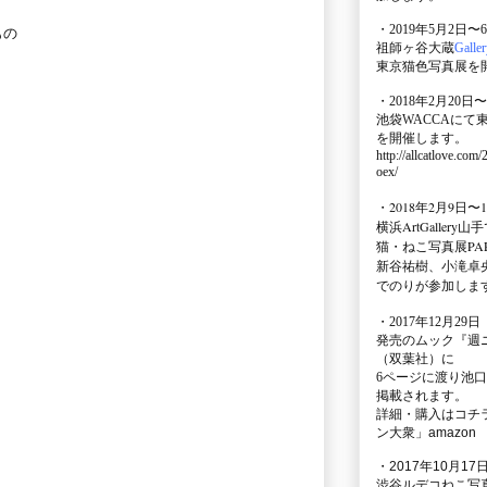
・2019年5月2日〜
もの
祖師ヶ谷大蔵
Galle
東京猫色写真展を
・2018年2月20日〜
池袋WACCA
にて
を開催します。
http://allcatlove.com
oex/
・2018年2月9日〜
横浜
ArtGallery山手
猫・ねこ写真展PAR
新谷祐樹、小滝卓
でのりが参加しま
・
2017年12月29
発売のムック
『週
（双葉社）に
6ページに渡り
池口
掲載されます。
詳細・購入はコチ
ン大衆」amazon
・2017年10月17日
渋谷ルデコねこ写