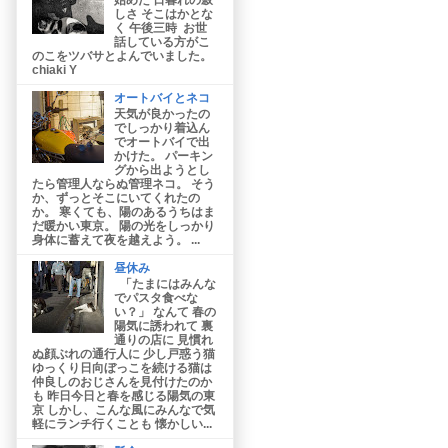
しさ そこはかとな
く 午後三時 お世
話している方がこ
のこをツバサとよんでいました。
chiaki Y
オートバイとネコ
天気が良かったの
でしっかり着込ん
でオートバイで出
かけた。 パーキン
グから出ようとし
たら管理人ならぬ管理ネコ。 そう
か、ずっとそこにいてくれたの
か。 寒くても、陽のあるうちはま
だ暖かい東京。 陽の光をしっかり
身体に蓄えて夜を越えよう。 ...
昼休み
「たまにはみんな
でパスタ食べな
い？」 なんて 春の
陽気に誘われて 裏
通りの店に 見慣れ
ぬ顔ぶれの通行人に 少し戸惑う猫
ゆっくり日向ぼっこを続ける猫は
仲良しのおじさんを見付けたのか
も 昨日今日と春を感じる陽気の東
京 しかし、こんな風にみんなで気
軽にランチ行くことも 懐かしい...