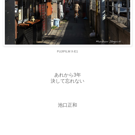
FUJIFILM X-E1
あれから3年
決して忘れない
池口正和