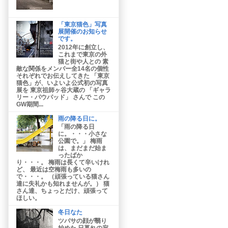
「東京猫色」写真
展開催のお知らせ
です。
2012年に創立し、
これまで東京の外
猫と街や人との 素
敵な関係をメンバー全14名の個性
それぞれでお伝えしてきた 「東京
猫色」が、いよいよ公式初の写真
展を 東京祖師ヶ谷大蔵の 「ギャラ
リー・パウパッド」 さんで この
GW期間...
雨の降る日に。
「雨の降る日
に。・・・小さな
公園で。」 梅雨
は、まだまだ始ま
ったばか
り・・・。 梅雨は長くて辛いけれ
ど、 最近は空梅雨も多いの
で・・・。 （頑張っている猫さん
達に失礼かも知れませんが。） 猫
さん達、ちょっとだけ、頑張って
ほしい。
冬日なた
ツバサの顔が翳り
始めた 日暮れの寂