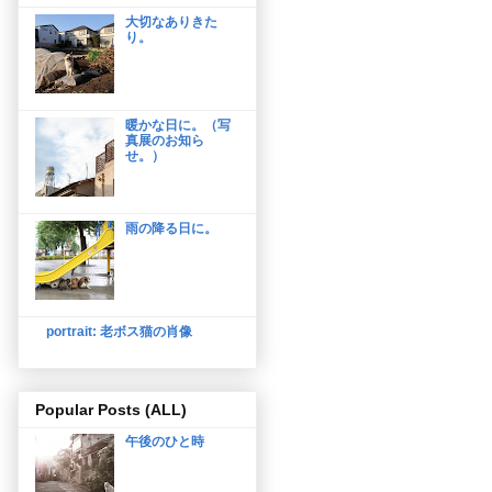
大切なありきた
り。
暖かな日に。（写
真展のお知ら
せ。）
雨の降る日に。
portrait: 老ボス猫の肖像
Popular Posts (ALL)
午後のひと時