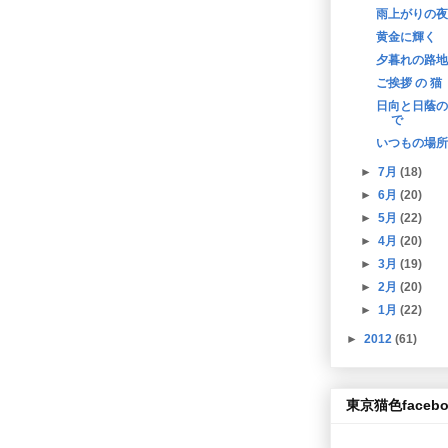
雨上がりの夜
黄金に輝く
夕暮れの路地
ご挨拶 の 猫
日向と日蔭の
で
いつもの場所
►
7月
(18)
►
6月
(20)
►
5月
(22)
►
4月
(20)
►
3月
(19)
►
2月
(20)
►
1月
(22)
►
2012
(61)
東京猫色facebo