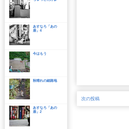
あすなろ「あの
扉」4
今はもう
秋晴れの細路地
次の投稿
あすなろ「あの
扉」2