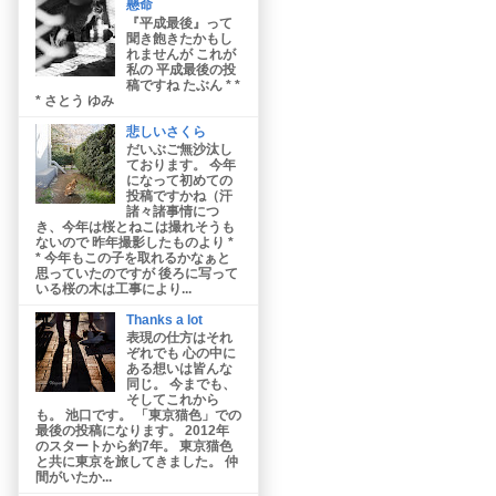
懸命
『平成最後』って
聞き飽きたかもし
れませんが これが
私の 平成最後の投
稿ですね たぶん * *
* さとう ゆみ
悲しいさくら
だいぶご無沙汰し
ております。 今年
になって初めての
投稿ですかね（汗
諸々諸事情につ
き、今年は桜とねこは撮れそうも
ないので 昨年撮影したものより *
* 今年もこの子を取れるかなぁと
思っていたのですが 後ろに写って
いる桜の木は工事により...
Thanks a lot
表現の仕方はそれ
ぞれでも 心の中に
ある想いは皆んな
同じ。 今までも、
そしてこれから
も。 池口です。 「東京猫色」での
最後の投稿になります。 2012年
のスタートから約7年。 東京猫色
と共に東京を旅してきました。 仲
間がいたか...