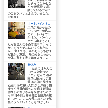
しさ そこはかとな
く 午後三時 お世
話している方がこ
のこをツバサとよんでいました。
chiaki Y
オートバイとネコ
天気が良かったの
でしっかり着込ん
でオートバイで出
かけた。 パーキン
グから出ようとし
たら管理人ならぬ管理ネコ。 そう
か、ずっとそこにいてくれたの
か。 寒くても、陽のあるうちはま
だ暖かい東京。 陽の光をしっかり
身体に蓄えて夜を越えよう。 ...
昼休み
「たまにはみんな
でパスタ食べな
い？」 なんて 春の
陽気に誘われて 裏
通りの店に 見慣れ
ぬ顔ぶれの通行人に 少し戸惑う猫
ゆっくり日向ぼっこを続ける猫は
仲良しのおじさんを見付けたのか
も 昨日今日と春を感じる陽気の東
京 しかし、こんな風にみんなで気
軽にランチ行くことも 懐かしい...