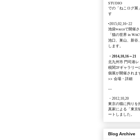
STUDIO
での
「ねこログ展
す
•2015,02,16~22
池袋waccaで開催
「猫の世界 in WAC
池口、巣山、新谷
します。
・2014,10,16
～
21
北九州市 門司港レ
税関2Fギャラリー
個展が開催されま
>>
会場・詳細
---
・2012,10,20
東京の猫に拘りを
真家による
「東京
ートしました。
Blog Archive