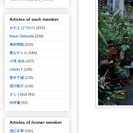
Articles of each member
やすえ ひでのり
(252)
Naoe Shimada
(238)
奥村準朗
(233)
巣山サトル
(184)
小滝 卓央
(157)
chiaki Y
(145)
青木干城
(133)
深川裕子
(116)
さとうゆみ
(91)
河井蓬
(52)
Articles of former member
池口正和
(191)