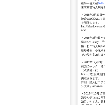
祖師ヶ谷大蔵
Galle
東京猫色写真展を
・2018年2月20日〜
池袋WACCA
にて
を開催します。
http://allcatlove.com
oex/
・2018年2月9日〜
横浜
ArtGallery山手
猫・ねこ写真展PAR
新谷祐樹、小滝卓
でのりが参加しま
・
2017年12月29
発売のムック
『週
（双葉社）に
6ページに渡り
池口
掲載されます。
詳細・購入はコチ
ン大衆」amazon
・2017年10月17日
渋谷ルデコねこ写
池口、やすえ、奥