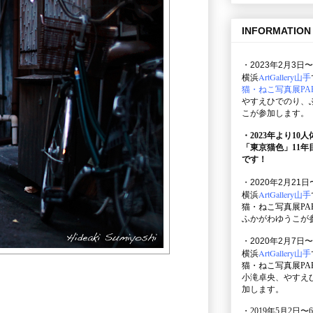
INFORMATION
・2023年2月3日〜
ArtGallery山手
横浜
猫・ねこ写真展PAR
やすえひでのり、
こが参加します。
・2023年より10
「東京猫色」
11
です！
・2020年2月21日
ArtGallery山手
横浜
猫・ねこ写真展PAR
ふかがわゆうこが
・2020年2月7日〜
ArtGallery山手
横浜
猫・ねこ写真展PAR
小滝卓央、やすえ
加します。
・2019年5月2日〜