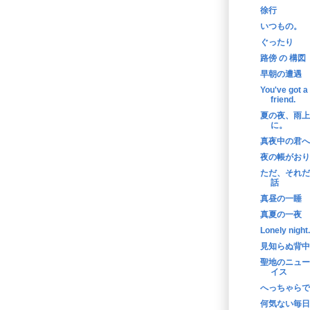
徐行
いつもの。
ぐったり
路傍 の 構図
早朝の遭遇
You've got a
friend.
夏の夜、雨上
に。
真夜中の君へ
夜の帳がおり
ただ、それだ
話
真昼の一睡
真夏の一夜
Lonely night.
見知らぬ背中
聖地のニュー
イス
へっちゃらで
何気ない毎日