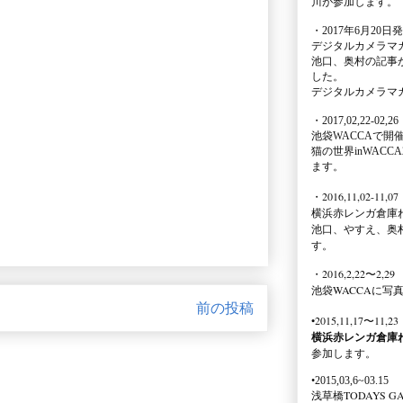
川が参加します。
・2017年6月20日
デジタルカメラマ
池口、奥村の記事
した。
デジタルカメラマ
・2017,02,22-02,26
池袋WACCA
で開
猫の世界inWACCA
ます。
・2016,11,02-11,07
横浜赤レンガ倉庫
池口、やすえ、奥
す。
・2016,2,22〜2,29
池袋WACCA
に写
前の投稿
•2015,11,17〜11,23
横浜赤レンガ倉庫
参加します。
•2015,03,6~03.15
浅草橋TODAYS GA