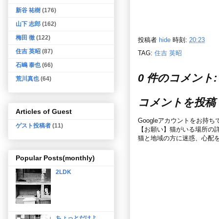
新谷 祐樹
(176)
山下 志郎
(162)
梅田 徹
(122)
投稿者
hide
時刻:
20:23
住吉 英昭
(87)
TAG:
住吉 英昭
石嶋 泰也
(66)
0 件のコメント:
荒川真也
(64)
コメントを投稿
Articles of Guest
Googleアカウントをお持
ゲスト投稿者
(11)
【お願い】猫がいる場所の
猫と地域の方に迷惑、心配
Popular Posts(monthly)
2LDK
ちょっとだけよ