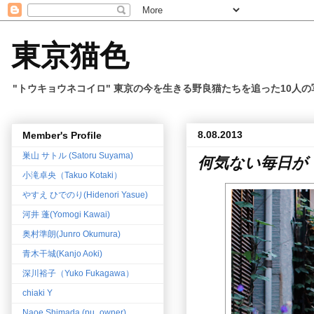
東京猫色
"トウキョウネコイロ" 東京の今を生きる野良猫たちを追った10人
8.08.2013
Member's Profile
巣山 サトル (Satoru Suyama)
何気ない毎日が
小滝卓央（Takuo Kotaki）
やすえ ひでのり(Hidenori Yasue)
河井 蓬(Yomogi Kawai)
奥村準朗(Junro Okumura)
青木干城(Kanjo Aoki)
深川裕子（Yuko Fukagawa）
chiaki Y
Naoe Shimada (pu_owner)