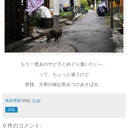
もう一度あのサビ子とめぐり逢いたい～。
って、ちょっと違うけど
皆様、大寒の候お気をつけあそばせ。
奥村準朗
時刻:
0:42
共有
0 件のコメント: