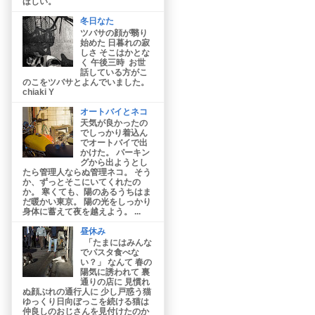
ほしい。
冬日なた
ツバサの顔が翳り
始めた 日暮れの寂
しさ そこはかとな
く 午後三時 お世
話している方がこ
のこをツバサとよんでいました。
chiaki Y
オートバイとネコ
天気が良かったの
でしっかり着込ん
でオートバイで出
かけた。 パーキン
グから出ようとし
たら管理人ならぬ管理ネコ。 そう
か、ずっとそこにいてくれたの
か。 寒くても、陽のあるうちはま
だ暖かい東京。 陽の光をしっかり
身体に蓄えて夜を越えよう。 ...
昼休み
「たまにはみんな
でパスタ食べな
い？」 なんて 春の
陽気に誘われて 裏
通りの店に 見慣れ
ぬ顔ぶれの通行人に 少し戸惑う猫
ゆっくり日向ぼっこを続ける猫は
仲良しのおじさんを見付けたのか