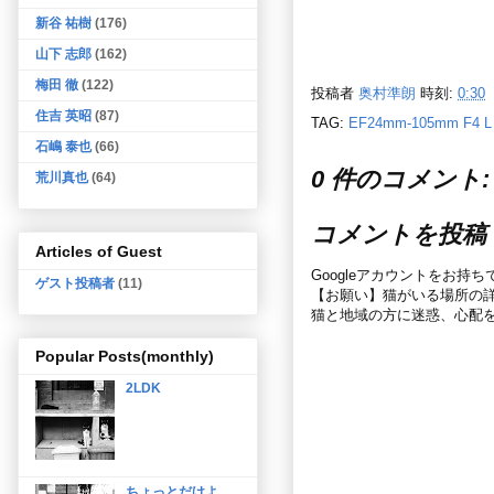
新谷 祐樹
(176)
山下 志郎
(162)
梅田 徹
(122)
投稿者
奥村準朗
時刻:
0:30
住吉 英昭
(87)
TAG:
EF24mm-105mm F4 L
石嶋 泰也
(66)
0 件のコメント:
荒川真也
(64)
コメントを投稿
Articles of Guest
Googleアカウントをお持
ゲスト投稿者
(11)
【お願い】猫がいる場所の
猫と地域の方に迷惑、心配
Popular Posts(monthly)
2LDK
ちょっとだけよ