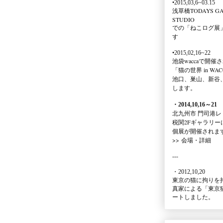
•2015,03,6~03.15
浅草橋TODAYS GA
STUDIO
での
「ねこログ展
す
•2015,02,16~22
池袋waccaで開催
「猫の世界 in WAC
池口、巣山、新谷
します。
・2014,10,16
～
21
北九州市 門司港レ
税関2Fギャラリー
個展が開催されま
>>
会場・詳細
---
・2012,10,20
東京の猫に拘りを
真家による
「東京
ートしました。