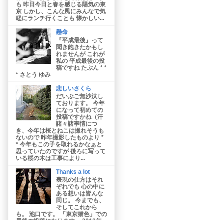
も 昨日今日と春を感じる陽気の東
京 しかし、こんな風にみんなで気
軽にランチ行くことも 懐かしい...
懸命
『平成最後』って
聞き飽きたかもし
れませんが これが
私の 平成最後の投
稿ですね たぶん * *
* さとう ゆみ
悲しいさくら
だいぶご無沙汰し
ております。 今年
になって初めての
投稿ですかね（汗
諸々諸事情につ
き、今年は桜とねこは撮れそうも
ないので 昨年撮影したものより *
* 今年もこの子を取れるかなぁと
思っていたのですが 後ろに写って
いる桜の木は工事により...
Thanks a lot
表現の仕方はそれ
ぞれでも 心の中に
ある想いは皆んな
同じ。 今までも、
そしてこれから
も。 池口です。 「東京猫色」での