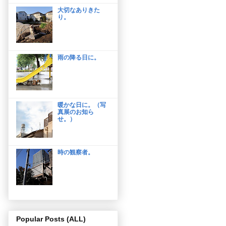
大切なありきた
り。
雨の降る日に。
暖かな日に。（写
真展のお知ら
せ。）
時の観察者。
Popular Posts (ALL)