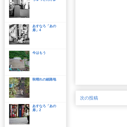
あすなろ「あの
扉」4
今はもう
秋晴れの細路地
次の投稿
あすなろ「あの
扉」2