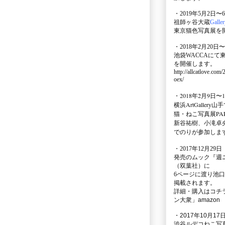
・2019年5月2日〜
祖師ヶ谷大蔵
Galle
東京猫色写真展を
・2018年2月20日〜
池袋WACCA
にて
を開催します。
http://allcatlove.com
oex/
・2018年2月9日〜
横浜
ArtGallery山手
猫・ねこ写真展PAR
新谷祐樹、小滝卓
でのりが参加しま
・
2017年12月29
発売のムック
『週
（双葉社）に
6ページに渡り
池口
掲載されます。
詳細・購入はコチ
ン大衆」amazon
・2017年10月17日
渋谷ルデコねこ写