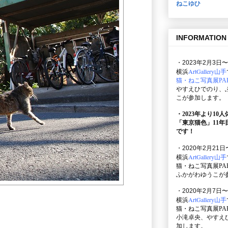
ねこゆひ
INFORMATION
・2023年2月3日〜
ArtGallery山手
横浜
猫・ねこ写真展PAR
やすえひでのり、
こが参加します。
・2023年より10
「東京猫色」
11
です！
・2020年2月21日
ArtGallery山手
横浜
猫・ねこ写真展PAR
ふかがわゆうこが
・2020年2月7日〜
ArtGallery山手
横浜
猫・ねこ写真展PAR
小滝卓央、やすえ
加します。