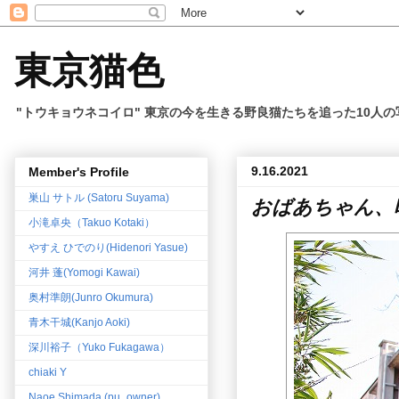
東京猫色
"トウキョウネコイロ" 東京の今を生きる野良猫たちを追った10人
9.16.2021
Member's Profile
巣山 サトル (Satoru Suyama)
おばあちゃん、
小滝卓央（Takuo Kotaki）
やすえ ひでのり(Hidenori Yasue)
河井 蓬(Yomogi Kawai)
奥村準朗(Junro Okumura)
青木干城(Kanjo Aoki)
深川裕子（Yuko Fukagawa）
chiaki Y
Naoe Shimada (pu_owner)