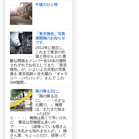
午後のひと時
「東京猫色」写真
展開催のお知らせ
です。
2012年に創立し、
これまで東京の外
猫と街や人との 素
敵な関係をメンバー全14名の個性
それぞれでお伝えしてきた 「東京
猫色」が、いよいよ公式初の写真
展を 東京祖師ヶ谷大蔵の 「ギャラ
リー・パウパッド」 さんで この
GW期間...
雨の降る日に。
「雨の降る日
に。・・・小さな
公園で。」 梅雨
は、まだまだ始ま
ったばか
り・・・。 梅雨は長くて辛いけれ
ど、 最近は空梅雨も多いの
で・・・。 （頑張っている猫さん
達に失礼かも知れませんが。） 猫
さん達、ちょっとだけ、頑張って