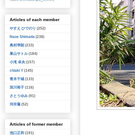
Articles of each member
やすえ ひでのり
(252)
Naoe Shimada
(238)
奥村準朗
(233)
巣山サトル
(184)
小滝 卓央
(157)
chiaki Y
(145)
青木干城
(133)
深川裕子
(116)
さとうゆみ
(91)
河井蓬
(52)
Articles of former member
池口正和
(191)