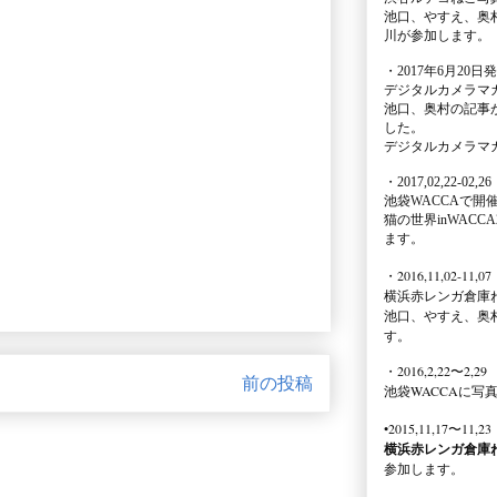
池口、やすえ、奥
川が参加します。
・2017年6月20日
デジタルカメラマ
池口、奥村の記事
した。
デジタルカメラマ
・2017,02,22-02,26
池袋WACCA
で開
猫の世界inWACCA
ます。
・2016,11,02-11,07
横浜赤レンガ倉庫
池口、やすえ、奥
す。
・2016,2,22〜2,29
前の投稿
池袋WACCA
に写
•2015,11,17〜11,23
横浜赤レンガ倉庫
参加します。