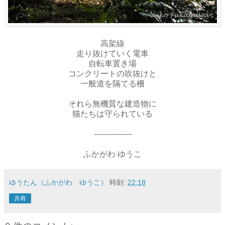
高架線
走り抜けていく電車
自転車置き場
コンクリートの吹抜けと
一般道を隔てる柵
それら無機質な建造物に
猫たちは守られている
---------------
ふかがわ ゆうこ
ゆうたん（ふかがわ ゆうこ）
時刻:
22:18
共有