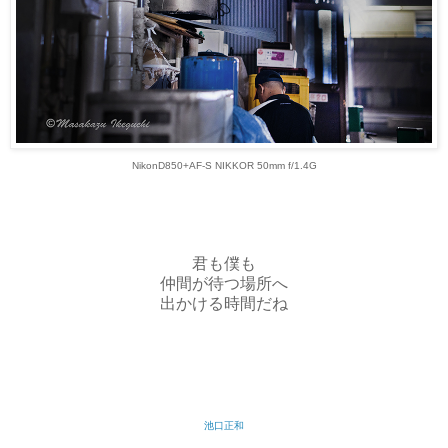
NikonD850+AF-S NIKKOR 50mm f/1.4G
君も僕も
仲間が待つ場所へ
出かける時間だね
池口正和