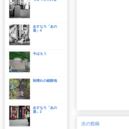
あすなろ「あの
扉」4
今はもう
秋晴れの細路地
あすなろ「あの
扉」2
次の投稿