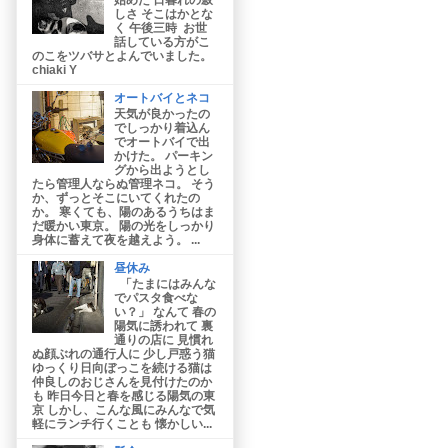
しさ そこはかとな
く 午後三時 お世
話している方がこ
のこをツバサとよんでいました。
chiaki Y
オートバイとネコ
天気が良かったの
でしっかり着込ん
でオートバイで出
かけた。 パーキン
グから出ようとし
たら管理人ならぬ管理ネコ。 そう
か、ずっとそこにいてくれたの
か。 寒くても、陽のあるうちはま
だ暖かい東京。 陽の光をしっかり
身体に蓄えて夜を越えよう。 ...
昼休み
「たまにはみんな
でパスタ食べな
い？」 なんて 春の
陽気に誘われて 裏
通りの店に 見慣れ
ぬ顔ぶれの通行人に 少し戸惑う猫
ゆっくり日向ぼっこを続ける猫は
仲良しのおじさんを見付けたのか
も 昨日今日と春を感じる陽気の東
京 しかし、こんな風にみんなで気
軽にランチ行くことも 懐かしい...