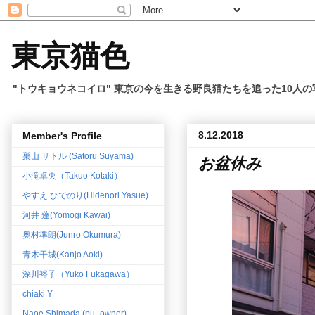
東京猫色
"トウキョウネコイロ" 東京の今を生きる野良猫たちを追った10人
8.12.2018
Member's Profile
巣山 サトル (Satoru Suyama)
お盆休み
小滝卓央（Takuo Kotaki）
やすえ ひでのり(Hidenori Yasue)
河井 蓬(Yomogi Kawai)
奥村準朗(Junro Okumura)
青木干城(Kanjo Aoki)
深川裕子（Yuko Fukagawa）
chiaki Y
Naoe Shimada (pu_owner)