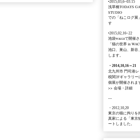
•2015,03,6~03.15
浅草橋TODAYS GA
STUDIO
での
「ねこログ展
す
•2015,02,16~22
池袋waccaで開催
「猫の世界 in WAC
池口、巣山、新谷
します。
・2014,10,16
～
21
北九州市 門司港レ
税関2Fギャラリー
個展が開催されま
>>
会場・詳細
---
・2012,10,20
東京の猫に拘りを
真家による
「東京
ートしました。