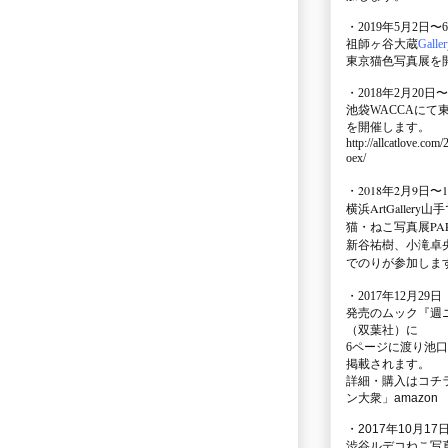
・2019年5月2日〜
祖師ヶ谷大蔵
Galle
東京猫色写真展を
・2018年2月20日〜
池袋WACCA
にて
を開催します。
http://allcatlove.com
oex/
・2018年2月9日〜
横浜
ArtGallery山手
猫・ねこ写真展PAR
新谷祐樹、小滝卓
でのりが参加しま
・
2017年12月29
発売のムック
『週
（双葉社）に
6ページに渡り
池口
掲載されます。
詳細・購入はコチ
ン大衆」amazon
・2017年10月17日
渋谷ルデコねこ写