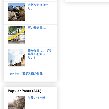
大切なありきた
り。
雨の降る日に。
暖かな日に。（写
真展のお知ら
せ。）
portrait: 老ボス猫の肖像
Popular Posts (ALL)
午後のひと時