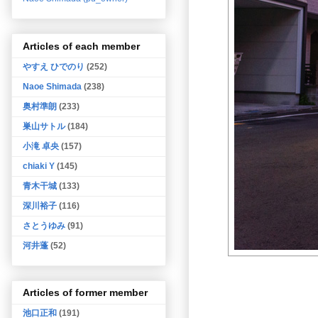
Articles of each member
やすえ ひでのり
(252)
Naoe Shimada
(238)
奥村準朗
(233)
巣山サトル
(184)
小滝 卓央
(157)
chiaki Y
(145)
青木干城
(133)
深川裕子
(116)
さとうゆみ
(91)
河井蓬
(52)
Articles of former member
池口正和
(191)