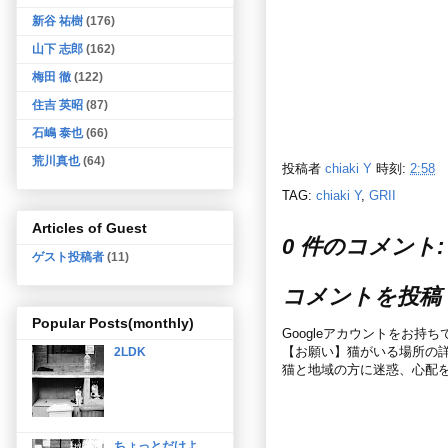
新谷 祐樹
(176)
山下 志郎
(162)
梅田 徹
(122)
住吉 英昭
(87)
石嶋 泰也
(66)
荒川真也
(64)
投稿者
chiaki Y
時刻:
2:58
TAG:
chiaki Y
,
GRII
Articles of Guest
0 件のコメント:
ゲスト投稿者
(11)
コメントを投稿
Popular Posts(monthly)
Googleアカウントをお持
【お願い】猫がいる場所の
2LDK
猫と地域の方に迷惑、心配
ちょっとだけよ