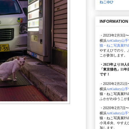
ねこゆひ
INFORMATION
・2023年2月3日〜
ArtGallery山手
横浜
猫・ねこ写真展PAR
やすえひでのり、
こが参加します。
・2023年より10
「東京猫色」
11
です！
・2020年2月21日
ArtGallery山手
横浜
猫・ねこ写真展PAR
ふかがわゆうこが
・2020年2月7日〜
ArtGallery山手
横浜
猫・ねこ写真展PAR
小滝卓央、やすえ
加します。