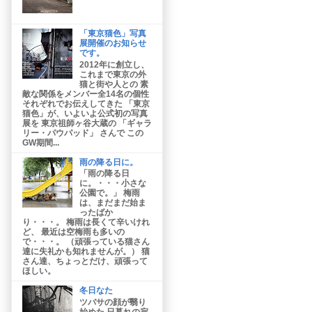
「東京猫色」写真
展開催のお知らせ
です。
2012年に創立し、
これまで東京の外
猫と街や人との 素
敵な関係をメンバー全14名の個性
それぞれでお伝えしてきた 「東京
猫色」が、いよいよ公式初の写真
展を 東京祖師ヶ谷大蔵の 「ギャラ
リー・パウパッド」 さんで この
GW期間...
雨の降る日に。
「雨の降る日
に。・・・小さな
公園で。」 梅雨
は、まだまだ始ま
ったばか
り・・・。 梅雨は長くて辛いけれ
ど、 最近は空梅雨も多いの
で・・・。 （頑張っている猫さん
達に失礼かも知れませんが。） 猫
さん達、ちょっとだけ、頑張って
ほしい。
冬日なた
ツバサの顔が翳り
始めた 日暮れの寂