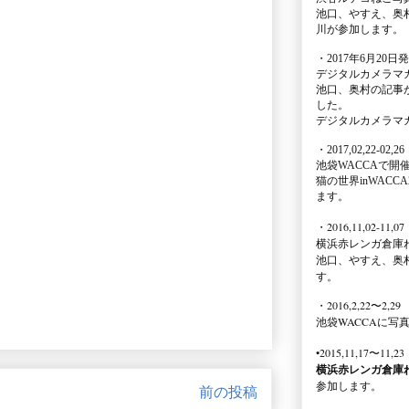
池口、やすえ、奥
川が参加します。
・2017年6月20日
デジタルカメラマ
池口、奥村の記事
した。
デジタルカメラマ
・2017,02,22-02,26
池袋WACCA
で開
猫の世界inWACCA
ます。
・2016,11,02-11,07
横浜赤レンガ倉庫
池口、やすえ、奥
す。
・2016,2,22〜2,29
池袋WACCA
に写
•2015,11,17〜11,23
横浜赤レンガ倉庫
参加します。
前の投稿