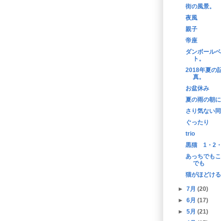
街の風景。
夜風
親子
帝座
ダンボールベ
ト。
2018年夏の
真。
お盆休み
夏の雨の朝に
さり気ない同
ぐったり
trio
黒猫 1・2・
あっちでもこ
でも
猫がほどける
►
7月
(20)
►
6月
(17)
►
5月
(21)