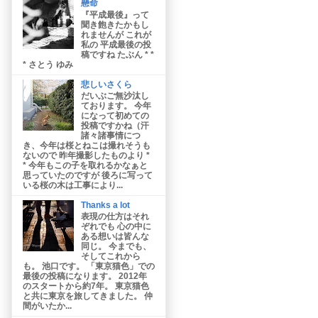
懸命
『平成最後』って
聞き飽きたかもし
れませんが これが
私の 平成最後の投
稿ですね たぶん * *
* さとう ゆみ
悲しいさくら
だいぶご無沙汰し
ております。 今年
になって初めての
投稿ですかね（汗
諸々諸事情につ
き、今年は桜とねこは撮れそうも
ないので 昨年撮影したものより *
* 今年もこの子を取れるかなぁと
思っていたのですが 後ろに写って
いる桜の木は工事により...
Thanks a lot
表現の仕方はそれ
ぞれでも 心の中に
ある想いは皆んな
同じ。 今までも、
そしてこれから
も。 池口です。 「東京猫色」での
最後の投稿になります。 2012年
のスタートから約7年。 東京猫色
と共に東京を旅してきました。 仲
間がいたか...