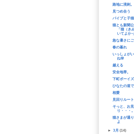
路地に溌剌。
見つめ合う
パイプと子猫
猫とも新聞公
「猫（き
いてよか
急な暑さにご
春の暮れ
いっしょがい
ね🌸
越える
安全地帯。
下町ボーイズ
ひなたの道で
相愛
見回りルート
そっと、お見
り・・・
猫さまが通り
よ
►
3月
(14)