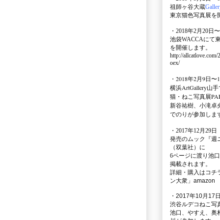
祖師ヶ谷大蔵
Galle
東京猫色写真展を
・2018年2月20日〜
池袋WACCA
にて
を開催します。
http://allcatlove.com
oex/
・2018年2月9日〜
横浜
ArtGallery山手
猫・ねこ写真展PAR
新谷祐樹、小滝卓
でのりが参加しま
・
2017年12月29
発売のムック
『週
（双葉社）に
6ページに渡り
池口
掲載されます。
詳細・購入はコチ
ン大衆」amazon
・2017年10月17日
渋谷ルデコねこ写
池口、やすえ、奥