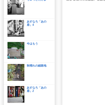
あすなろ「あの
扉」4
今はもう
秋晴れの細路地
あすなろ「あの
扉」2