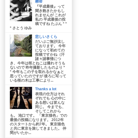
懸命
『平成最後』って
聞き飽きたかもし
れませんが これが
私の 平成最後の投
稿ですね たぶん * *
* さとう ゆみ
悲しいさくら
だいぶご無沙汰し
ております。 今年
になって初めての
投稿ですかね（汗
諸々諸事情につ
き、今年は桜とねこは撮れそうも
ないので 昨年撮影したものより *
* 今年もこの子を取れるかなぁと
思っていたのですが 後ろに写って
いる桜の木は工事により...
Thanks a lot
表現の仕方はそれ
ぞれでも 心の中に
ある想いは皆んな
同じ。 今までも、
そしてこれから
も。 池口です。 「東京猫色」での
最後の投稿になります。 2012年
のスタートから約7年。 東京猫色
と共に東京を旅してきました。 仲
間がいたか...