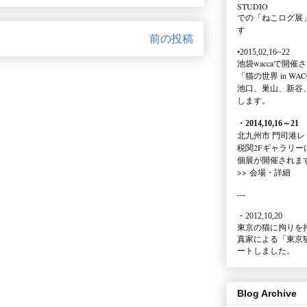
STUDIO
での
「ねこログ展
す
前の投稿
•2015,02,16~22
池袋waccaで開催
「猫の世界 in WAC
池口、巣山、新谷
します。
・2014,10,16
～
21
北九州市 門司港レ
税関2Fギャラリー
個展が開催されま
>>
会場・詳細
---
・2012,10,20
東京の猫に拘りを
真家による
「東京
ートしました。
Blog Archive