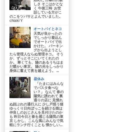
しさ そこはかとな
く 午後三時 お世
話している方がこ
のこをツバサとよんでいました。
chiaki Y
オートバイとネコ
天気が良かったの
でしっかり着込ん
でオートバイで出
かけた。 パーキン
グから出ようとし
たら管理人ならぬ管理ネコ。 そう
か、ずっとそこにいてくれたの
か。 寒くても、陽のあるうちはま
だ暖かい東京。 陽の光をしっかり
身体に蓄えて夜を越えよう。 ...
昼休み
「たまにはみんな
でパスタ食べな
い？」 なんて 春の
陽気に誘われて 裏
通りの店に 見慣れ
ぬ顔ぶれの通行人に 少し戸惑う猫
ゆっくり日向ぼっこを続ける猫は
仲良しのおじさんを見付けたのか
も 昨日今日と春を感じる陽気の東
京 しかし、こんな風にみんなで気
軽にランチ行くことも 懐かしい...