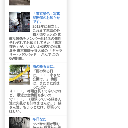
「東京猫色」写真
展開催のお知らせ
です。
2012年に創立し、
これまで東京の外
猫と街や人との 素
敵な関係をメンバー全14名の個性
それぞれでお伝えしてきた 「東京
猫色」が、いよいよ公式初の写真
展を 東京祖師ヶ谷大蔵の 「ギャラ
リー・パウパッド」 さんで この
GW期間...
雨の降る日に。
「雨の降る日
に。・・・小さな
公園で。」 梅雨
は、まだまだ始ま
ったばか
り・・・。 梅雨は長くて辛いけれ
ど、 最近は空梅雨も多いの
で・・・。 （頑張っている猫さん
達に失礼かも知れませんが。） 猫
さん達、ちょっとだけ、頑張って
ほしい。
冬日なた
ツバサの顔が翳り
始めた 日暮れの寂