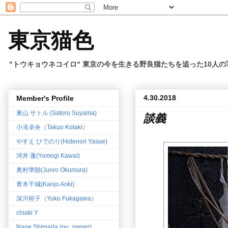
東京猫色
"トウキョウネコイロ" 東京の今を生きる野良猫たちを追った10人
4.30.2018
Member's Profile
巣山 サトル (Satoru Suyama)
談義
小滝卓央（Takuo Kotaki）
やすえ ひでのり(Hidenori Yasue)
河井 蓬(Yomogi Kawai)
奥村準朗(Junro Okumura)
青木干城(Kanjo Aoki)
深川裕子（Yuko Fukagawa）
chiaki Y
Naoe Shimada (pu_owner)