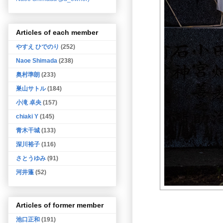
Articles of each member
やすえ ひでのり
(252)
Naoe Shimada
(238)
奥村準朗
(233)
巣山サトル
(184)
小滝 卓央
(157)
chiaki Y
(145)
青木干城
(133)
深川裕子
(116)
さとうゆみ
(91)
河井蓬
(52)
Articles of former member
池口正和
(191)