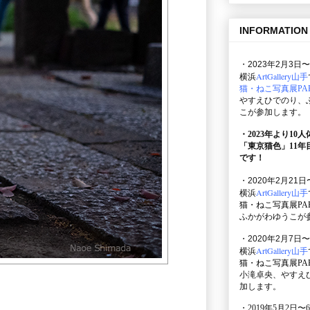
INFORMATION
・2023年2月3日〜
ArtGallery山手
横浜
猫・ねこ写真展PAR
やすえひでのり、
こが参加します。
・2023年より10
「東京猫色」
11
です！
・2020年2月21日
ArtGallery山手
横浜
猫・ねこ写真展PAR
ふかがわゆうこが
・2020年2月7日〜
ArtGallery山手
横浜
猫・ねこ写真展PAR
小滝卓央、やすえ
加します。
・2019年5月2日〜