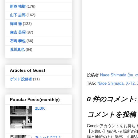
新谷 祐樹
(176)
山下 志郎
(162)
梅田 徹
(122)
住吉 英昭
(87)
石嶋 泰也
(66)
荒川真也
(64)
Articles of Guest
投稿者
Naoe Shimada (pu_o
ゲスト投稿者
(11)
TAG:
Naoe Shimada
,
X-T2
,
0 件のコメント:
Popular Posts(monthly)
2LDK
コメントを投稿
Googleアカウントをお持
【お願い】猫がいる場所の
猫と地域の方に迷惑、心配
ちょっとだけよ