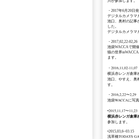
川が参加します。
・2017年6月20日
デジタルカメラマ
池口、奥村の記事
した。
デジタルカメラマ
・2017,02,22-02,26
池袋WACCA
で開
猫の世界inWACCA
ます。
・2016,11,02-11,07
横浜赤レンガ倉庫
池口、やすえ、奥
す。
・2016,2,22〜2,29
池袋WACCA
に写
•2015,11,17〜11,23
横浜赤レンガ倉庫
参加します。
•2015,03,6~03.15
浅草橋TODAYS GA