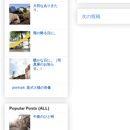
大切なありきた
り。
次の投稿
雨の降る日に。
暖かな日に。（写
真展のお知ら
せ。）
portrait: 老ボス猫の肖像
Popular Posts (ALL)
午後のひと時