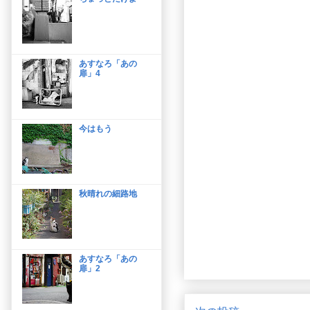
あすなろ「あの
扉」4
今はもう
秋晴れの細路地
あすなろ「あの
扉」2