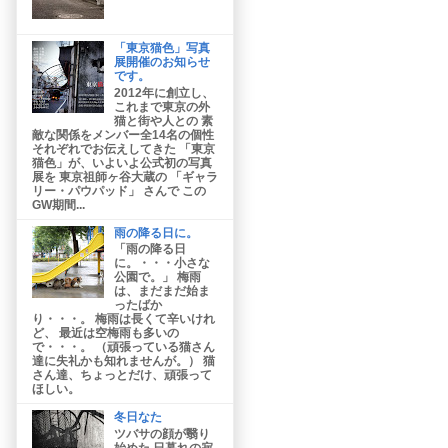
「東京猫色」写真
展開催のお知らせ
です。
2012年に創立し、
これまで東京の外
猫と街や人との 素
敵な関係をメンバー全14名の個性
それぞれでお伝えしてきた 「東京
猫色」が、いよいよ公式初の写真
展を 東京祖師ヶ谷大蔵の 「ギャラ
リー・パウパッド」 さんで この
GW期間...
雨の降る日に。
「雨の降る日
に。・・・小さな
公園で。」 梅雨
は、まだまだ始ま
ったばか
り・・・。 梅雨は長くて辛いけれ
ど、 最近は空梅雨も多いの
で・・・。 （頑張っている猫さん
達に失礼かも知れませんが。） 猫
さん達、ちょっとだけ、頑張って
ほしい。
冬日なた
ツバサの顔が翳り
始めた 日暮れの寂