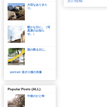
次の投稿
大切なありきた
り。
暖かな日に。（写
真展のお知ら
せ。）
雨の降る日に。
portrait: 老ボス猫の肖像
Popular Posts (ALL)
午後のひと時