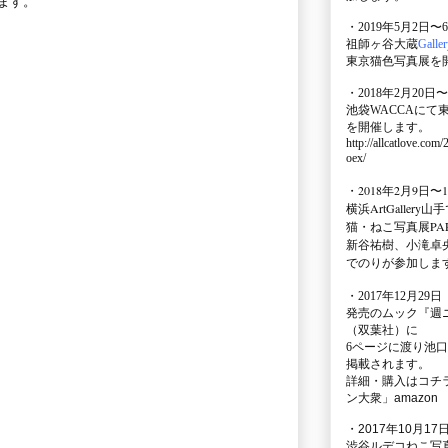
ます。
・2019年5月2日〜
祖師ヶ谷大蔵
Galle
東京猫色写真展を
・2018年2月20日〜
池袋WACCA
にて
を開催します。
http://allcatlove.com
oex/
・2018年2月9日〜
横浜
ArtGallery山手
猫・ねこ写真展PAR
新谷祐樹、小滝卓
でのりが参加しま
・
2017年12月29
発売のムック
『週
（双葉社）に
6ページに渡り
池口
掲載されます。
詳細・購入はコチ
ン大衆」amazon
・2017年10月17日
渋谷ルデコねこ写