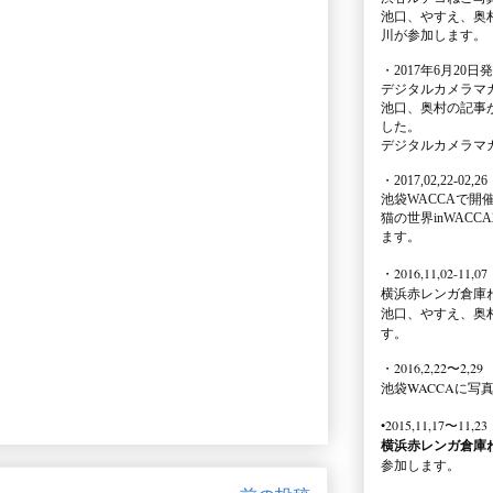
池口、やすえ、奥
川が参加します。
・2017年6月20日
デジタルカメラマ
池口、奥村の記事
した。
デジタルカメラマ
・2017,02,22-02,26
池袋WACCA
で開
猫の世界inWACCA
ます。
・2016,11,02-11,07
横浜赤レンガ倉庫
池口、やすえ、奥
す。
・2016,2,22〜2,29
池袋WACCA
に写
•2015,11,17〜11,23
横浜赤レンガ倉庫
参加します。