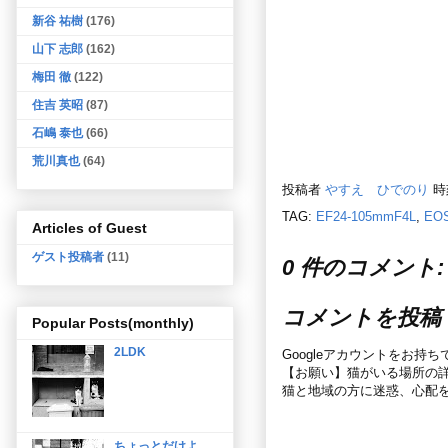
新谷 祐樹
(176)
山下 志郎
(162)
梅田 徹
(122)
住吉 英昭
(87)
石嶋 泰也
(66)
荒川真也
(64)
投稿者
やすえ ひでのり
時
TAG:
EF24-105mmF4L
,
EOS
Articles of Guest
ゲスト投稿者
(11)
0 件のコメント:
コメントを投稿
Popular Posts(monthly)
2LDK
Googleアカウントをお持
【お願い】猫がいる場所の
猫と地域の方に迷惑、心配
ちょっとだけよ