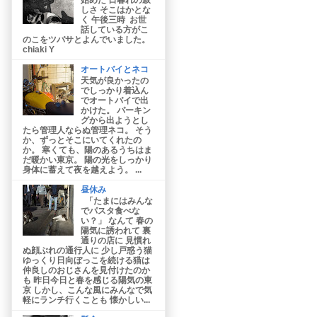
しさ そこはかとな
く 午後三時 お世
話している方がこ
のこをツバサとよんでいました。
chiaki Y
オートバイとネコ
天気が良かったの
でしっかり着込ん
でオートバイで出
かけた。 パーキン
グから出ようとし
たら管理人ならぬ管理ネコ。 そう
か、ずっとそこにいてくれたの
か。 寒くても、陽のあるうちはま
だ暖かい東京。 陽の光をしっかり
身体に蓄えて夜を越えよう。 ...
昼休み
「たまにはみんな
でパスタ食べな
い？」 なんて 春の
陽気に誘われて 裏
通りの店に 見慣れ
ぬ顔ぶれの通行人に 少し戸惑う猫
ゆっくり日向ぼっこを続ける猫は
仲良しのおじさんを見付けたのか
も 昨日今日と春を感じる陽気の東
京 しかし、こんな風にみんなで気
軽にランチ行くことも 懐かしい...