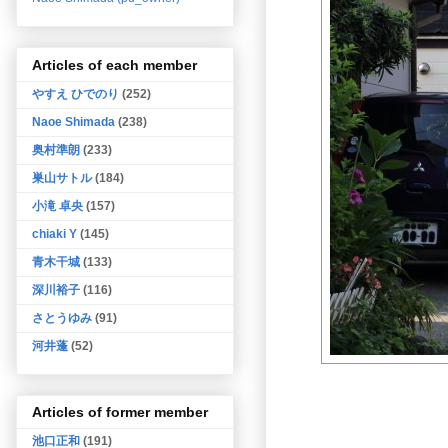
Articles of each member
やすえ ひでのり
(252)
Naoe Shimada
(238)
奥村準朗
(233)
巣山サトル
(184)
小滝 卓央
(157)
chiaki Y
(145)
青木干城
(133)
深川裕子
(116)
さとうゆみ
(91)
河井蓬
(52)
Articles of former member
池口正和
(191)