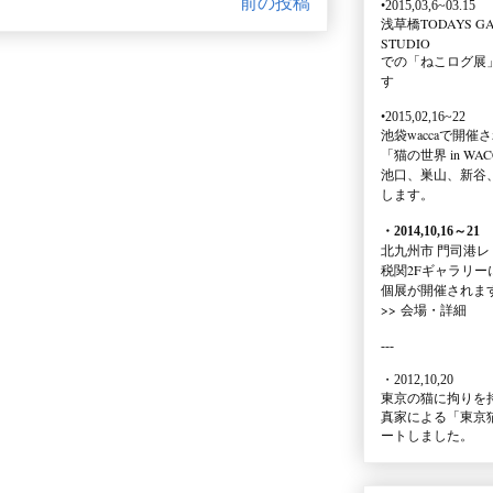
前の投稿
•2015,03,6~03.15
浅草橋TODAYS GA
STUDIO
での
「ねこログ展
す
•2015,02,16~22
池袋waccaで開催
「猫の世界 in WAC
池口、巣山、新谷
します。
・2014,10,16
～
21
北九州市 門司港レ
税関2Fギャラリー
個展が開催されま
>>
会場・詳細
---
・2012,10,20
東京の猫に拘りを
真家による
「東京
ートしました。