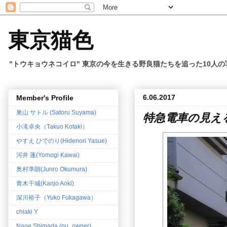
東京猫色
"トウキョウネコイロ" 東京の今を生きる野良猫たちを追った10人
6.06.2017
Member's Profile
巣山 サトル (Satoru Suyama)
特急電車の見え
小滝卓央（Takuo Kotaki）
やすえ ひでのり(Hidenori Yasue)
河井 蓬(Yomogi Kawai)
奥村準朗(Junro Okumura)
青木干城(Kanjo Aoki)
深川裕子（Yuko Fukagawa）
chiaki Y
Naoe Shimada (pu_owner)