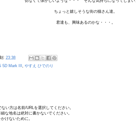
切なくて懐かしいような・・・ そんな気持ちになってしまい
ちょっと嬉しそうな街の猫さん達。
君達も、興味あるのかな・・・。
刻:
23:38
 5D Mark III
,
やすえ ひでのり
ちでない方は名前/URLを選択してください。
詳細な地名は絶対に書かないでください。
をかけないために。