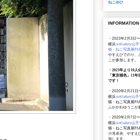
ねこゆひ
INFORMATION
・2023年2月3日〜
ArtGallery山手
横浜
猫・ねこ写真展PAR
やすえひでのり、
こが参加します。
・2023年より10
「東京猫色」
11
です！
・2020年2月21日
ArtGallery山手
横浜
猫・ねこ写真展PAR
ふかがわゆうこが
・2020年2月7日〜
ArtGallery山手
横浜
猫・ねこ写真展PAR
小滝卓央、やすえ
加します。