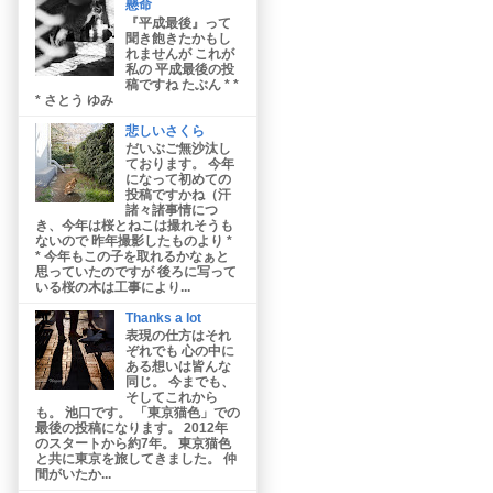
懸命
『平成最後』って
聞き飽きたかもし
れませんが これが
私の 平成最後の投
稿ですね たぶん * *
* さとう ゆみ
悲しいさくら
だいぶご無沙汰し
ております。 今年
になって初めての
投稿ですかね（汗
諸々諸事情につ
き、今年は桜とねこは撮れそうも
ないので 昨年撮影したものより *
* 今年もこの子を取れるかなぁと
思っていたのですが 後ろに写って
いる桜の木は工事により...
Thanks a lot
表現の仕方はそれ
ぞれでも 心の中に
ある想いは皆んな
同じ。 今までも、
そしてこれから
も。 池口です。 「東京猫色」での
最後の投稿になります。 2012年
のスタートから約7年。 東京猫色
と共に東京を旅してきました。 仲
間がいたか...