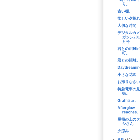
り。
古い棚。
忙しい夕暮れ
大切な時間
デジタルカメ
ガジン201
月号
君との距離in
町。
君との距離。
Daydreamin
小さな花園
お帰りなさい
特急電車の見
街。
Graffiti art
Afterglow
reaches.
屋根の上のタ
シさん
夕涼み
►
5月
(18)