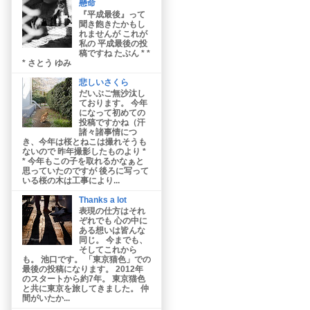
懸命
『平成最後』って
聞き飽きたかもし
れませんが これが
私の 平成最後の投
稿ですね たぶん * *
* さとう ゆみ
悲しいさくら
だいぶご無沙汰し
ております。 今年
になって初めての
投稿ですかね（汗
諸々諸事情につ
き、今年は桜とねこは撮れそうも
ないので 昨年撮影したものより *
* 今年もこの子を取れるかなぁと
思っていたのですが 後ろに写って
いる桜の木は工事により...
Thanks a lot
表現の仕方はそれ
ぞれでも 心の中に
ある想いは皆んな
同じ。 今までも、
そしてこれから
も。 池口です。 「東京猫色」での
最後の投稿になります。 2012年
のスタートから約7年。 東京猫色
と共に東京を旅してきました。 仲
間がいたか...