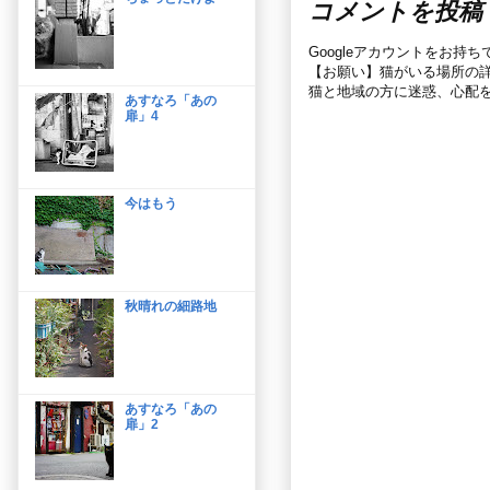
コメントを投稿
Googleアカウントをお持
【お願い】猫がいる場所の
猫と地域の方に迷惑、心配
あすなろ「あの
扉」4
今はもう
秋晴れの細路地
あすなろ「あの
扉」2