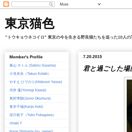
東京猫色
"トウキョウネコイロ" 東京の今を生きる野良猫たちを追った10人
7.20.2015
Member's Profile
巣山 サトル (Satoru Suyama)
君と過ごした場
小滝卓央（Takuo Kotaki）
やすえ ひでのり(Hidenori Yasue)
河井 蓬(Yomogi Kawai)
奥村準朗(Junro Okumura)
青木干城(Kanjo Aoki)
深川裕子（Yuko Fukagawa）
chiaki Y
Naoe Shimada (pu_owner)