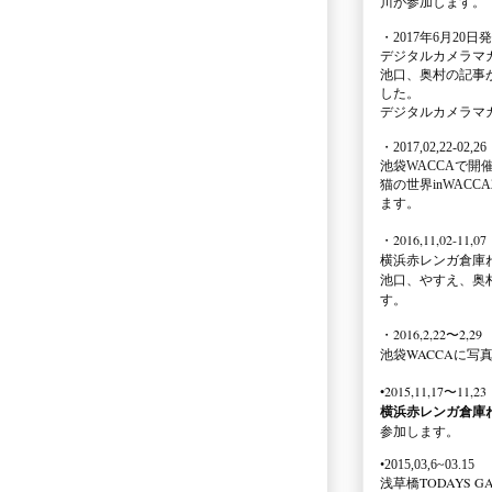
川が参加します。
・2017年6月20日
デジタルカメラマ
池口、奥村の記事
した。
デジタルカメラマ
・2017,02,22-02,26
池袋WACCA
で開
猫の世界inWACCA
ます。
・2016,11,02-11,07
横浜赤レンガ倉庫
池口、やすえ、奥
す。
・2016,2,22〜2,29
池袋WACCA
に写
•2015,11,17〜11,23
横浜赤レンガ倉庫
参加します。
•2015,03,6~03.15
浅草橋TODAYS GA