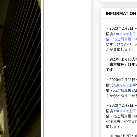
INFORMATION
・2023年2月3日〜
ArtGallery山手
横浜
猫・ねこ写真展PAR
やすえひでのり、
こが参加します。
・2023年より10
「東京猫色」
11
です！
・2020年2月21日
ArtGallery山手
横浜
猫・ねこ写真展PAR
ふかがわゆうこが
・2020年2月7日〜
ArtGallery山手
横浜
猫・ねこ写真展PAR
小滝卓央、やすえ
加します。
・2019年5月2日〜