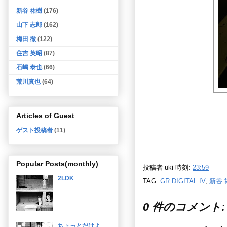
新谷 祐樹
(176)
山下 志郎
(162)
梅田 徹
(122)
住吉 英昭
(87)
石嶋 泰也
(66)
荒川真也
(64)
Articles of Guest
ゲスト投稿者
(11)
Popular Posts(monthly)
投稿者
uki
時刻:
23:59
2LDK
TAG:
GR DIGITAL IV
,
新谷 
0 件のコメント:
ちょっとだけよ