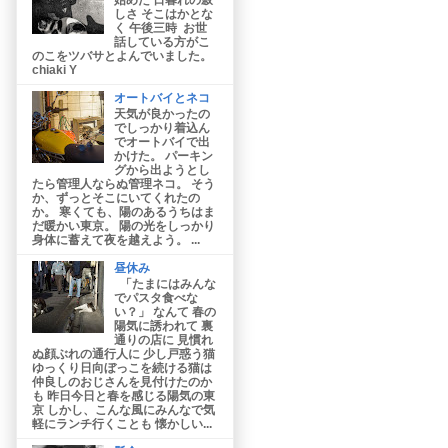
しさ そこはかとな
く 午後三時 お世
話している方がこ
のこをツバサとよんでいました。
chiaki Y
オートバイとネコ
天気が良かったの
でしっかり着込ん
でオートバイで出
かけた。 パーキン
グから出ようとし
たら管理人ならぬ管理ネコ。 そう
か、ずっとそこにいてくれたの
か。 寒くても、陽のあるうちはま
だ暖かい東京。 陽の光をしっかり
身体に蓄えて夜を越えよう。 ...
昼休み
「たまにはみんな
でパスタ食べな
い？」 なんて 春の
陽気に誘われて 裏
通りの店に 見慣れ
ぬ顔ぶれの通行人に 少し戸惑う猫
ゆっくり日向ぼっこを続ける猫は
仲良しのおじさんを見付けたのか
も 昨日今日と春を感じる陽気の東
京 しかし、こんな風にみんなで気
軽にランチ行くことも 懐かしい...