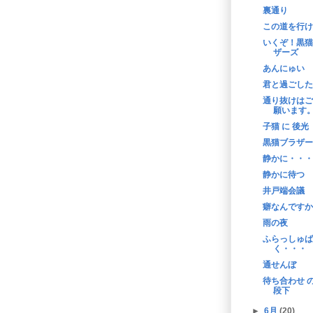
裏通り
この道を行け
いくぞ！黒猫
ザーズ
あんにゅい
君と過ごした
通り抜けはご
願います
子猫 に 後光
黒猫ブラザー
静かに・・・
静かに待つ
井戸端会議
癖なんですか
雨の夜
ふらっしゅば
く・・・
通せんぼ
待ち合わせ の
段下
►
6月
(20)