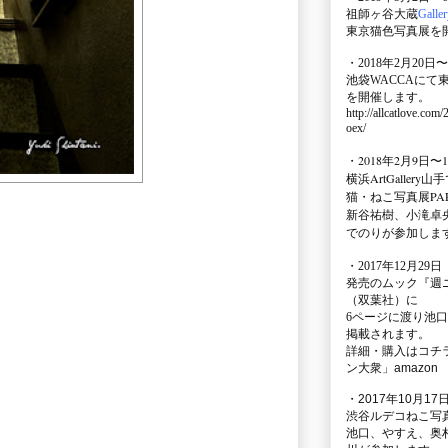
祖師ヶ谷大蔵
Galle
東京猫色写真展を
・2018年2月20日〜
池袋WACCA
にて
を開催します。
http://allcatlove.com
oex/
・2018年2月9日〜
横浜
ArtGallery山手
猫・ねこ写真展PAR
新谷祐樹、小滝卓
。
でのりが参加しま
・
2017年12月29
発売のムック
『週
（双葉社）に
6ページに渡り
池口
掲載されます。
詳細・購入はコチ
ン大衆」amazon
・2017年10月17日
渋谷ルデコねこ写
池口、やすえ、奥