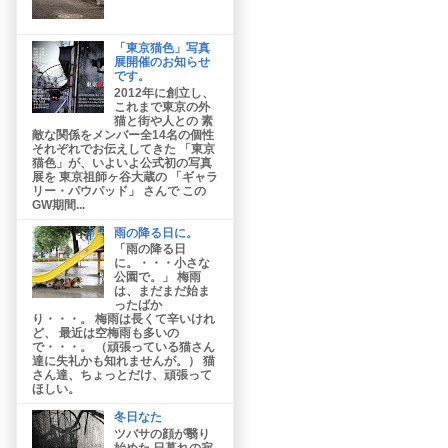
「東京猫色」写真
展開催のお知らせ
です。
2012年に創立し、
これまで東京の外
猫と街や人との 素
敵な関係をメンバー全14名の個性
それぞれでお伝えしてきた 「東京
猫色」が、いよいよ公式初の写真
展を 東京祖師ヶ谷大蔵の 「ギャラ
リー・パウパッド」 さんで この
GW期間...
雨の降る日に。
「雨の降る日
に。・・・小さな
公園で。」 梅雨
は、まだまだ始ま
ったばか
り・・・。 梅雨は長くて辛いけれ
ど、 最近は空梅雨も多いの
で・・・。 （頑張っている猫さん
達に失礼かも知れませんが。） 猫
さん達、ちょっとだけ、頑張って
ほしい。
冬日なた
ツバサの顔が翳り
始めた 日暮れの寂