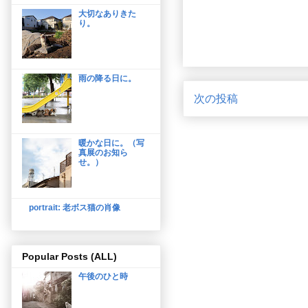
大切なありきた
り。
雨の降る日に。
次の投稿
暖かな日に。（写
真展のお知ら
せ。）
portrait: 老ボス猫の肖像
Popular Posts (ALL)
午後のひと時