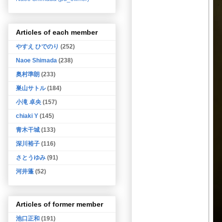
Articles of each member
やすえ ひでのり
(252)
Naoe Shimada
(238)
奥村準朗
(233)
巣山サトル
(184)
小滝 卓央
(157)
chiaki Y
(145)
青木干城
(133)
深川裕子
(116)
さとうゆみ
(91)
河井蓬
(52)
Articles of former member
池口正和
(191)