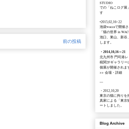
STUDIO
での
「ねこログ展
す
•2015,02,16~22
池袋waccaで開催
「猫の世界 in WAC
池口、巣山、新谷
前の投稿
します。
・2014,10,16
～
21
北九州市 門司港レ
税関2Fギャラリー
個展が開催されま
>>
会場・詳細
---
・2012,10,20
東京の猫に拘りを
真家による
「東京
ートしました。
Blog Archive