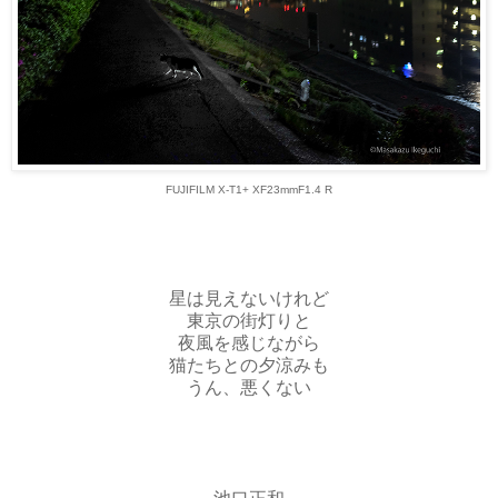
FUJIFILM X-T1+ XF23mmF1.4 R
星は見えないけれど
東京の街灯りと
夜風を感じながら
猫たちとの夕涼みも
うん、悪くない