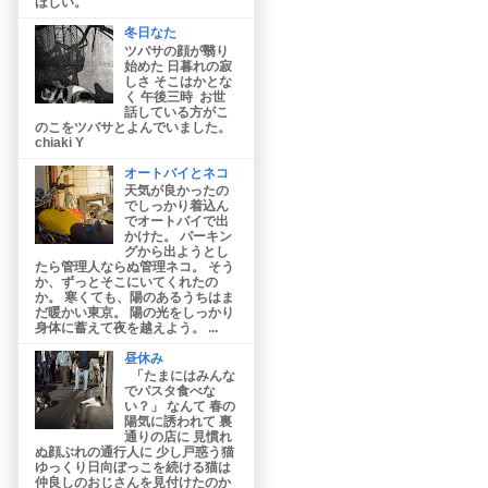
ほしい。
冬日なた
ツバサの顔が翳り
始めた 日暮れの寂
しさ そこはかとな
く 午後三時 お世
話している方がこ
のこをツバサとよんでいました。
chiaki Y
オートバイとネコ
天気が良かったの
でしっかり着込ん
でオートバイで出
かけた。 パーキン
グから出ようとし
たら管理人ならぬ管理ネコ。 そう
か、ずっとそこにいてくれたの
か。 寒くても、陽のあるうちはま
だ暖かい東京。 陽の光をしっかり
身体に蓄えて夜を越えよう。 ...
昼休み
「たまにはみんな
でパスタ食べな
い？」 なんて 春の
陽気に誘われて 裏
通りの店に 見慣れ
ぬ顔ぶれの通行人に 少し戸惑う猫
ゆっくり日向ぼっこを続ける猫は
仲良しのおじさんを見付けたのか