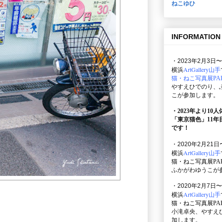
ねこゆひ
INFORMATION
・2023年2月3日〜
ArtGallery山手
横浜
猫・ねこ写真展PAR
やすえひでのり、
こが参加します。
・2023年より10
「東京猫色」
11
です！
・2020年2月21日
ArtGallery山手
横浜
猫・ねこ写真展PAR
ふかがわゆうこが
・2020年2月7日〜
ArtGallery山手
横浜
猫・ねこ写真展PAR
小滝卓央、やすえ
加します。