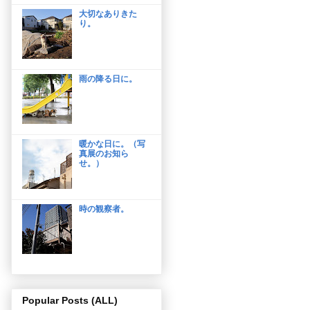
大切なありきた
り。
雨の降る日に。
暖かな日に。（写
真展のお知ら
せ。）
時の観察者。
Popular Posts (ALL)