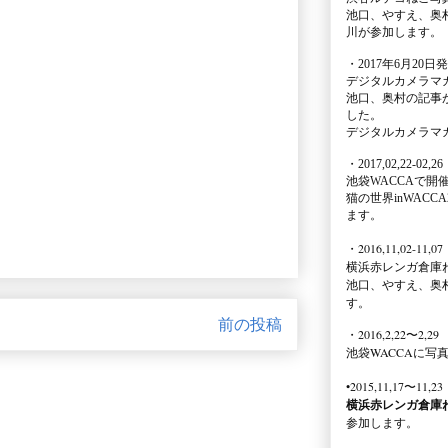
池口、やすえ、奥
川が参加します。
・2017年6月20日
デジタルカメラマ
池口、奥村の記事
した。
デジタルカメラマ
・2017,02,22-02,26
池袋WACCA
で開
猫の世界inWACCA
ます。
・2016,11,02-11,07
横浜赤レンガ倉庫
池口、やすえ、奥
す。
前の投稿
・2016,2,22〜2,29
池袋WACCA
に写
•2015,11,17〜11,23
横浜赤レンガ倉庫
参加します。