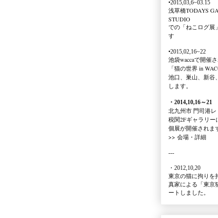
•2015,03,6~03.15
浅草橋TODAYS GA
STUDIO
での
「ねこログ展
す
•2015,02,16~22
池袋waccaで開催
「猫の世界 in WAC
池口、巣山、新谷
します。
・2014,10,16
～
21
北九州市 門司港レ
税関2Fギャラリー
個展が開催されま
>>
会場・詳細
---
・2012,10,20
東京の猫に拘りを
真家による
「東京
ートしました。