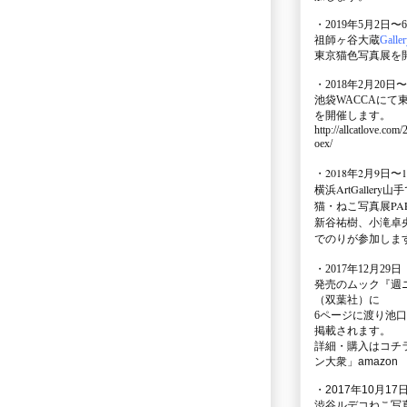
・2019年5月2日〜
祖師ヶ谷大蔵
Galle
東京猫色写真展を
・2018年2月20日〜
池袋WACCA
にて
を開催します。
http://allcatlove.com
oex/
・2018年2月9日〜
横浜
ArtGallery山手
猫・ねこ写真展PAR
新谷祐樹、小滝卓
でのりが参加しま
・
2017年12月29
発売のムック
『週
（双葉社）に
6ページに渡り
池口
掲載されます。
詳細・購入はコチ
ン大衆」amazon
・2017年10月17日
渋谷ルデコねこ写