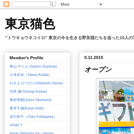
東京猫色
"トウキョウネコイロ" 東京の今を生きる野良猫たちを追った10人
5.11.2015
Member's Profile
巣山 サトル (Satoru Suyama)
オープン
小滝卓央（Takuo Kotaki）
やすえ ひでのり(Hidenori Yasue)
河井 蓬(Yomogi Kawai)
奥村準朗(Junro Okumura)
青木干城(Kanjo Aoki)
深川裕子（Yuko Fukagawa）
chiaki Y
Naoe Shimada (pu_owner)