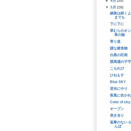
►
6月
(20)
▼
5月
(18)
線路は続くよ
までも
下に下に
草むらのオン
車の陰
寄り道
謎な建造物
白黒の区画
競馬場の子守
こもれび
ひねもす
Blue SKY
逆光にやり
夜風に吹かれ
Color of sky.
オープン
突き当り
返事のない 
んぼ