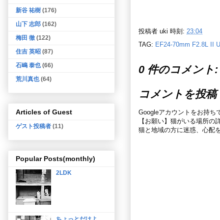
新谷 祐樹
(176)
山下 志郎
(162)
投稿者
uki
時刻:
23:04
梅田 徹
(122)
TAG:
EF24-70mm F2.8L II
住吉 英昭
(87)
石嶋 泰也
(66)
0 件のコメント:
荒川真也
(64)
コメントを投稿
Articles of Guest
Googleアカウントをお持
【お願い】猫がいる場所の
ゲスト投稿者
(11)
猫と地域の方に迷惑、心配
Popular Posts(monthly)
2LDK
ちょっとだけよ