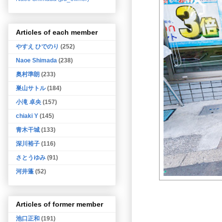
Articles of each member
やすえ ひでのり
(252)
Naoe Shimada
(238)
奥村準朗
(233)
巣山サトル
(184)
小滝 卓央
(157)
chiaki Y
(145)
青木干城
(133)
深川裕子
(116)
さとうゆみ
(91)
河井蓬
(52)
Articles of former member
池口正和
(191)