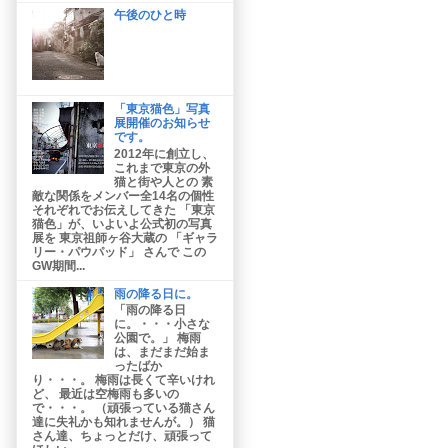
午後のひと時
「東京猫色」写真
展開催のお知らせ
です。
2012年に創立し、
これまで東京の外
猫と街や人との 素
敵な関係をメンバー全14名の個性
それぞれでお伝えしてきた 「東京
猫色」が、いよいよ公式初の写真
展を 東京祖師ヶ谷大蔵の 「ギャラ
リー・パウパッド」 さんで この
GW期間...
雨の降る日に。
「雨の降る日
に。・・・小さな
公園で。」 梅雨
は、まだまだ始ま
ったばか
り・・・。 梅雨は長くて辛いけれ
ど、 最近は空梅雨も多いの
で・・・。 （頑張っている猫さん
達に失礼かも知れませんが。） 猫
さん達、ちょっとだけ、頑張って