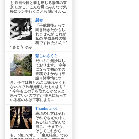
も 昨日今日と春を感じる陽気の東
京 しかし、こんな風にみんなで気
軽にランチ行くことも 懐かしい...
懸命
『平成最後』って
聞き飽きたかもし
れませんが これが
私の 平成最後の投
稿ですね たぶん * *
* さとう ゆみ
悲しいさくら
だいぶご無沙汰し
ております。 今年
になって初めての
投稿ですかね（汗
諸々諸事情につ
き、今年は桜とねこは撮れそうも
ないので 昨年撮影したものより *
* 今年もこの子を取れるかなぁと
思っていたのですが 後ろに写って
いる桜の木は工事により...
Thanks a lot
表現の仕方はそれ
ぞれでも 心の中に
ある想いは皆んな
同じ。 今までも、
そしてこれから
も。 池口です。 「東京猫色」での