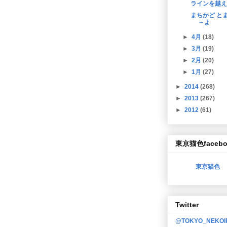
ラインを越え
まちかど と
～よ
►
4月
(18)
►
3月
(19)
►
2月
(20)
►
1月
(27)
►
2014
(268)
►
2013
(267)
►
2012
(61)
東京猫色facebo
東京猫色
Twitter
@TOKYO_NEKO