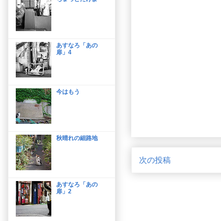
あすなろ「あの
扉」4
今はもう
秋晴れの細路地
次の投稿
あすなろ「あの
扉」2