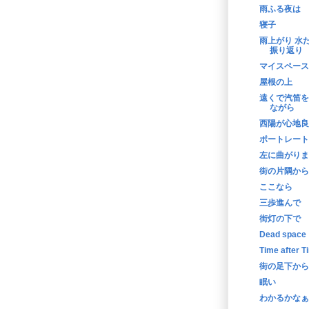
雨ふる夜は
寝子
雨上がり 水
振り返り
マイスペース
屋根の上
遠くで汽笛を
ながら
西陽が心地良
ポートレート
左に曲がりま
街の片隅から
ここなら
三歩進んで
街灯の下で
Dead space
Time after T
街の足下から
眠い
わかるかなぁ