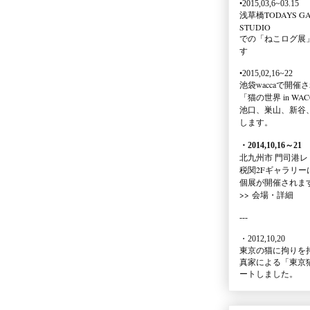
•2015,03,6~03.15
浅草橋TODAYS GA
STUDIO
での
「ねこログ展
す
•2015,02,16~22
池袋waccaで開催
「猫の世界 in WAC
池口、巣山、新谷
します。
・2014,10,16
～
21
北九州市 門司港レ
税関2Fギャラリー
個展が開催されま
>>
会場・詳細
---
・2012,10,20
東京の猫に拘りを
真家による
「東京
ートしました。