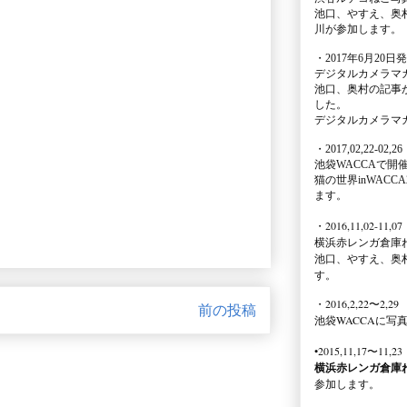
池口、やすえ、奥
川が参加します。
・2017年6月20日
デジタルカメラマ
池口、奥村の記事
した。
デジタルカメラマ
・2017,02,22-02,26
池袋WACCA
で開
猫の世界inWACCA
ます。
・2016,11,02-11,07
横浜赤レンガ倉庫
池口、やすえ、奥
す。
・2016,2,22〜2,29
前の投稿
池袋WACCA
に写
•2015,11,17〜11,23
横浜赤レンガ倉庫
参加します。