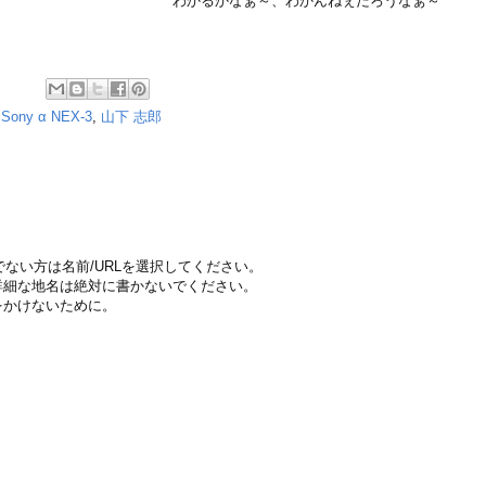
わかるかなぁ～、わかんねぇだろうなぁ～
,
Sony α NEX-3
,
山下 志郎
ちでない方は名前/URLを選択してください。
詳細な地名は絶対に書かないでください。
をかけないために。