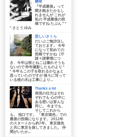
懸命
『平成最後』って
聞き飽きたかもし
れませんが これが
私の 平成最後の投
稿ですね たぶん * *
* さとう ゆみ
悲しいさくら
だいぶご無沙汰し
ております。 今年
になって初めての
投稿ですかね（汗
諸々諸事情につ
き、今年は桜とねこは撮れそうも
ないので 昨年撮影したものより *
* 今年もこの子を取れるかなぁと
思っていたのですが 後ろに写って
いる桜の木は工事により...
Thanks a lot
表現の仕方はそれ
ぞれでも 心の中に
ある想いは皆んな
同じ。 今までも、
そしてこれから
も。 池口です。 「東京猫色」での
最後の投稿になります。 2012年
のスタートから約7年。 東京猫色
と共に東京を旅してきました。 仲
間がいたか...