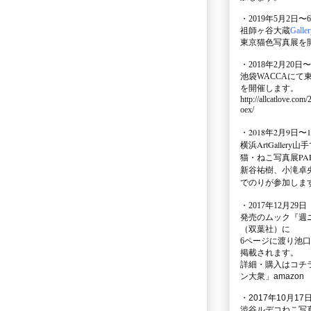
・2019年5月2日〜
祖師ヶ谷大蔵
Galle
東京猫色写真展を
・2018年2月20日〜
池袋WACCA
にて
を開催します。
http://allcatlove.com
oex/
・2018年2月9日〜
横浜
ArtGallery山手
猫・ねこ写真展PAR
新谷祐樹、小滝卓
でのりが参加しま
・
2017年12月29
発売のムック
『週
（双葉社）に
6ページに渡り
池口
掲載されます。
詳細・購入はコチ
ン大衆」amazon
・2017年10月17日
渋谷ルデコねこ写