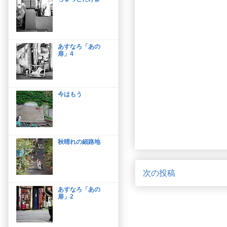
あすなろ「あの
扉」4
今はもう
秋晴れの細路地
次の投稿
あすなろ「あの
扉」2