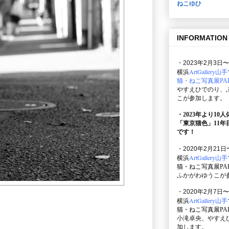
ねこゆひ
INFORMATION
・2023年2月3日〜
ArtGallery山手
横浜
猫・ねこ写真展PAR
やすえひでのり、
こが参加します。
・2023年より10
「東京猫色」
11
です！
・2020年2月21日
ArtGallery山手
横浜
猫・ねこ写真展PAR
ふかがわゆうこが
・2020年2月7日〜
ArtGallery山手
横浜
猫・ねこ写真展PAR
小滝卓央、やすえ
加します。