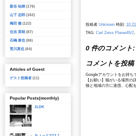
新谷 祐樹
(176)
山下 志郎
(162)
梅田 徹
(122)
投稿者
Unknown
時刻:
10:21
住吉 英昭
(87)
TAG:
Carl Zeiss Planar45/2
石嶋 泰也
(66)
0 件のコメント:
荒川真也
(64)
コメントを投稿
Articles of Guest
Googleアカウントをお持
ゲスト投稿者
(11)
【お願い】猫がいる場所の
猫と地域の方に迷惑、心配
Popular Posts(monthly)
2LDK
ちょっとだけよ