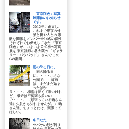
「東京猫色」写真
展開催のお知らせ
です。
2012年に創立し、
これまで東京の外
猫と街や人との 素
敵な関係をメンバー全14名の個性
それぞれでお伝えしてきた 「東京
猫色」が、いよいよ公式初の写真
展を 東京祖師ヶ谷大蔵の 「ギャラ
リー・パウパッド」 さんで この
GW期間...
雨の降る日に。
「雨の降る日
に。・・・小さな
公園で。」 梅雨
は、まだまだ始ま
ったばか
り・・・。 梅雨は長くて辛いけれ
ど、 最近は空梅雨も多いの
で・・・。 （頑張っている猫さん
達に失礼かも知れませんが。） 猫
さん達、ちょっとだけ、頑張って
ほしい。
冬日なた
ツバサの顔が翳り
始めた 日暮れの寂