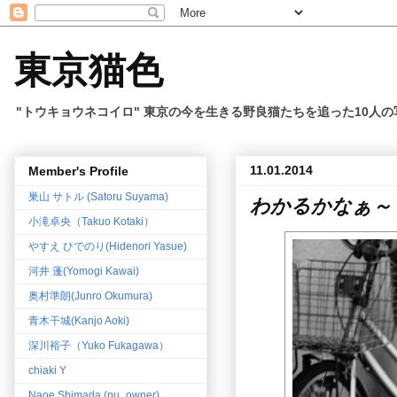
東京猫色
"トウキョウネコイロ" 東京の今を生きる野良猫たちを追った10人
11.01.2014
Member's Profile
巣山 サトル (Satoru Suyama)
わかるかなぁ～
小滝卓央（Takuo Kotaki）
やすえ ひでのり(Hidenori Yasue)
河井 蓬(Yomogi Kawai)
奥村準朗(Junro Okumura)
青木干城(Kanjo Aoki)
深川裕子（Yuko Fukagawa）
chiaki Y
Naoe Shimada (pu_owner)