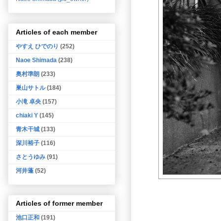
Articles of each member
やすえ ひでのり
(252)
Naoe Shimada
(238)
奥村準朗
(233)
巣山サトル
(184)
小滝 卓央
(157)
chiaki Y
(145)
青木干城
(133)
深川裕子
(116)
さとうゆみ
(91)
河井蓬
(52)
Articles of former member
池口正和
(191)