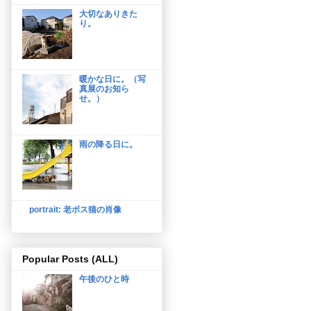
大切なありきた
り。
暖かな日に。（写
真展のお知ら
せ。）
雨の降る日に。
portrait: 老ボス猫の肖像
Popular Posts (ALL)
午後のひと時