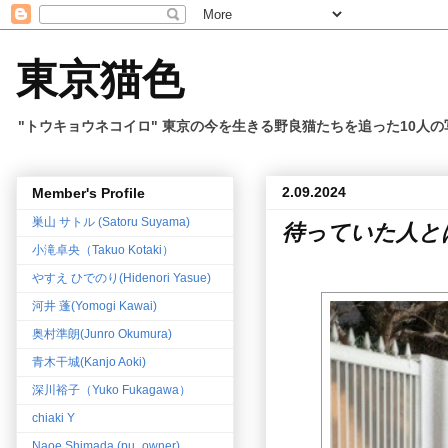
東京猫色
"トウキョウネコイロ" 東京の今を生きる野良猫たちを追った10人
2.09.2024
Member's Profile
巣山 サトル (Satoru Suyama)
待っていた人と
小滝卓央（Takuo Kotaki）
やすえ ひでのり(Hidenori Yasue)
河井 蓬(Yomogi Kawai)
奥村準朗(Junro Okumura)
青木干城(Kanjo Aoki)
深川裕子（Yuko Fukagawa）
chiaki Y
Naoe Shimada (pu_owner)