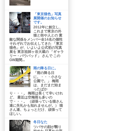
「東京猫色」写真
展開催のお知らせ
です。
2012年に創立し、
これまで東京の外
猫と街や人との 素
敵な関係をメンバー全14名の個性
それぞれでお伝えしてきた 「東京
猫色」が、いよいよ公式初の写真
展を 東京祖師ヶ谷大蔵の 「ギャラ
リー・パウパッド」 さんで この
GW期間...
雨の降る日に。
「雨の降る日
に。・・・小さな
公園で。」 梅雨
は、まだまだ始ま
ったばか
り・・・。 梅雨は長くて辛いけれ
ど、 最近は空梅雨も多いの
で・・・。 （頑張っている猫さん
達に失礼かも知れませんが。） 猫
さん達、ちょっとだけ、頑張って
ほしい。
冬日なた
ツバサの顔が翳り
始めた 日暮れの寂