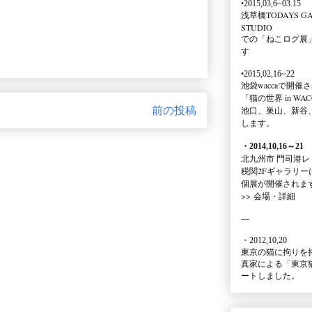
•2015,03,6~03.15
浅草橋TODAYS GA
STUDIO
での
「ねこログ展
す
•2015,02,16~22
池袋waccaで開催
「猫の世界 in WAC
前の投稿
池口、巣山、新谷
します。
・2014,10,16
～
21
北九州市 門司港レ
税関2Fギャラリー
個展が開催されま
>>
会場・詳細
---
・2012,10,20
東京の猫に拘りを
真家による
「東京
ートしました。