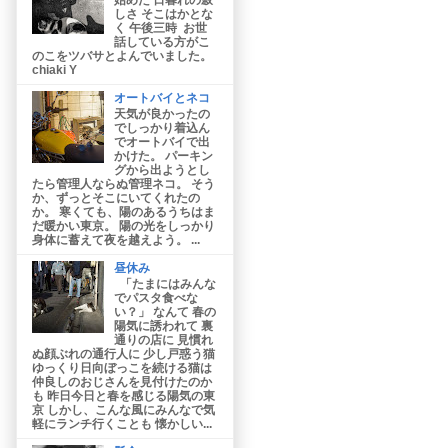
しさ そこはかとな
く 午後三時 お世
話している方がこ
のこをツバサとよんでいました。
chiaki Y
オートバイとネコ
天気が良かったの
でしっかり着込ん
でオートバイで出
かけた。 パーキン
グから出ようとし
たら管理人ならぬ管理ネコ。 そう
か、ずっとそこにいてくれたの
か。 寒くても、陽のあるうちはま
だ暖かい東京。 陽の光をしっかり
身体に蓄えて夜を越えよう。 ...
昼休み
「たまにはみんな
でパスタ食べな
い？」 なんて 春の
陽気に誘われて 裏
通りの店に 見慣れ
ぬ顔ぶれの通行人に 少し戸惑う猫
ゆっくり日向ぼっこを続ける猫は
仲良しのおじさんを見付けたのか
も 昨日今日と春を感じる陽気の東
京 しかし、こんな風にみんなで気
軽にランチ行くことも 懐かしい...