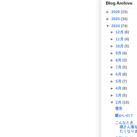
Blog Archive
►
2026
(15)
►
2025
(34)
▼
2024
(74)
►
12月
(6)
►
11月
(4)
►
10月
(5)
►
9月
(4)
►
8月
(3)
►
7月
(5)
►
6月
(8)
►
5月
(7)
►
4月
(8)
►
3月
(5)
▼
2月
(10)
雪見
暖かいの？
こんなとき、
猫さん達
たくなり