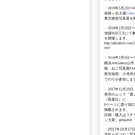
・2019年5月2日〜
祖師ヶ谷大蔵
Galle
東京猫色写真展を
・2018年2月20日〜
池袋WACCA
にて
を開催します。
http://allcatlove.com
oex/
・2018年2月9日〜
横浜
ArtGallery山手
猫・ねこ写真展PAR
新谷祐樹、小滝卓
でのりが参加しま
・
2017年12月29
発売のムック
『週
（双葉社）に
6ページに渡り
池口
掲載されます。
詳細・購入はコチ
ン大衆」amazon
・2017年10月17日
渋谷ルデコねこ写