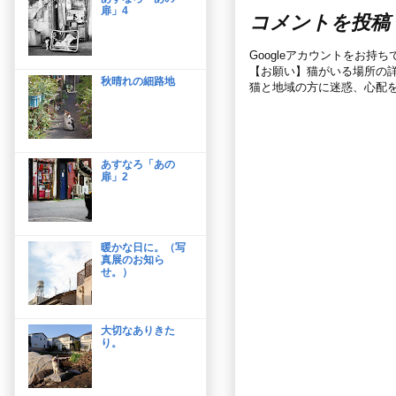
扉」4
コメントを投稿
Googleアカウントをお持
【お願い】猫がいる場所の
秋晴れの細路地
猫と地域の方に迷惑、心配
あすなろ「あの
扉」2
暖かな日に。（写
真展のお知ら
せ。）
大切なありきた
り。