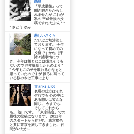
懸命
『平成最後』って
聞き飽きたかもし
れませんが これが
私の 平成最後の投
稿ですね たぶん * *
* さとう ゆみ
悲しいさくら
だいぶご無沙汰し
ております。 今年
になって初めての
投稿ですかね（汗
諸々諸事情につ
き、今年は桜とねこは撮れそうも
ないので 昨年撮影したものより *
* 今年もこの子を取れるかなぁと
思っていたのですが 後ろに写って
いる桜の木は工事により...
Thanks a lot
表現の仕方はそれ
ぞれでも 心の中に
ある想いは皆んな
同じ。 今までも、
そしてこれから
も。 池口です。 「東京猫色」での
最後の投稿になります。 2012年
のスタートから約7年。 東京猫色
と共に東京を旅してきました。 仲
間がいたか...