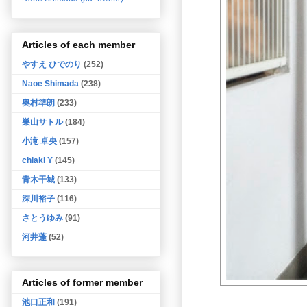
Articles of each member
やすえ ひでのり
(252)
Naoe Shimada
(238)
奥村準朗
(233)
巣山サトル
(184)
小滝 卓央
(157)
chiaki Y
(145)
青木干城
(133)
深川裕子
(116)
さとうゆみ
(91)
河井蓬
(52)
Articles of former member
池口正和
(191)