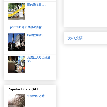
雨の降る日に。
portrait: 老ボス猫の肖像
時の観察者。
次の投稿
お気に入りの場所
で。
Popular Posts (ALL)
午後のひと時