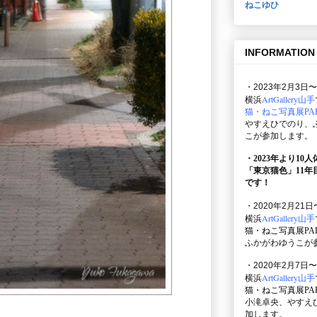
ねこゆひ
INFORMATION
・2023年2月3日〜
ArtGallery山手
横浜
猫・ねこ写真展PAR
やすえひでのり、
こが参加します。
・2023年より10
「東京猫色」
11
です！
・2020年2月21日
ArtGallery山手
横浜
猫・ねこ写真展PAR
ふかがわゆうこが
・2020年2月7日〜
ArtGallery山手
横浜
猫・ねこ写真展PAR
小滝卓央、やすえ
加します。