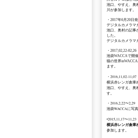
池口、やすえ、奥
川が参加します。
・2017年6月20日
デジタルカメラマ
池口、奥村の記事
した。
デジタルカメラマ
・2017,02,22-02,26
池袋WACCA
で開
猫の世界inWACCA
ます。
・2016,11,02-11,07
横浜赤レンガ倉庫
池口、やすえ、奥
す。
・2016,2,22〜2,29
池袋WACCA
に写
•2015,11,17〜11,23
横浜赤レンガ倉庫
参加します。