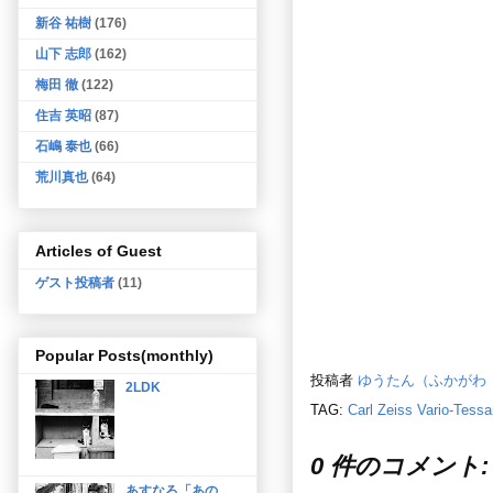
新谷 祐樹
(176)
山下 志郎
(162)
梅田 徹
(122)
住吉 英昭
(87)
石嶋 泰也
(66)
荒川真也
(64)
Articles of Guest
ゲスト投稿者
(11)
Popular Posts(monthly)
投稿者
ゆうたん（ふかがわ
2LDK
TAG:
Carl Zeiss Vario-Tessa
0 件のコメント:
あすなろ「あの