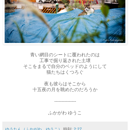
青い網目のシートに覆われたのは
工事で掘り返された土壌
そこをまるで自分のベッドのようにして
猫たちはくつろぐ
夜も彼らはそこから
十五夜の月を眺めたのだろうか
---------------
ふかがわ ゆうこ
ゆうたん（ふかがわ ゆうこ）
時刻:
2:27