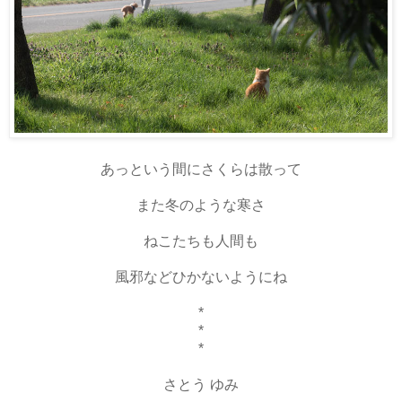
あっという間にさくらは散って
また冬のような寒さ
ねこたちも人間も
風邪などひかないようにね
*
*
*
さとう ゆみ