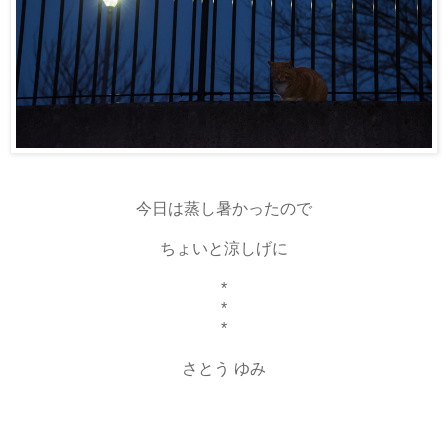
今日は蒸し暑かったので
ちょいと涼しげに
*
*
*
さとう ゆみ