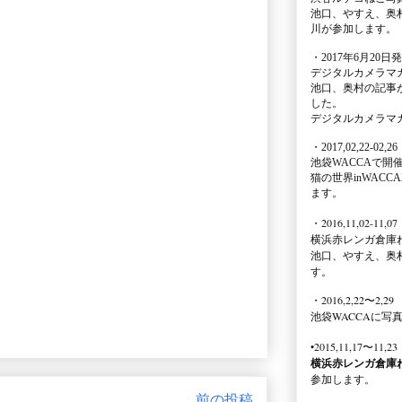
池口、やすえ、奥
川が参加します。
・2017年6月20日
デジタルカメラマ
池口、奥村の記事
した。
デジタルカメラマ
・2017,02,22-02,26
池袋WACCA
で開
猫の世界inWACCA
ます。
・2016,11,02-11,07
横浜赤レンガ倉庫
池口、やすえ、奥
す。
・2016,2,22〜2,29
池袋WACCA
に写
•2015,11,17〜11,23
横浜赤レンガ倉庫
参加します。
前の投稿