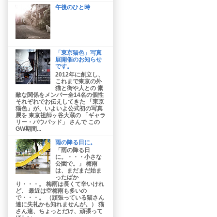
午後のひと時
「東京猫色」写真
展開催のお知らせ
です。
2012年に創立し、
これまで東京の外
猫と街や人との 素
敵な関係をメンバー全14名の個性
それぞれでお伝えしてきた 「東京
猫色」が、いよいよ公式初の写真
展を 東京祖師ヶ谷大蔵の 「ギャラ
リー・パウパッド」 さんで この
GW期間...
雨の降る日に。
「雨の降る日
に。・・・小さな
公園で。」 梅雨
は、まだまだ始ま
ったばか
り・・・。 梅雨は長くて辛いけれ
ど、 最近は空梅雨も多いの
で・・・。 （頑張っている猫さん
達に失礼かも知れませんが。） 猫
さん達、ちょっとだけ、頑張って