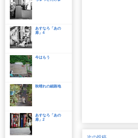
あすなろ「あの
扉」4
今はもう
秋晴れの細路地
あすなろ「あの
扉」2
次の投稿