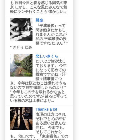
も 昨日今日と春を感じる陽気の東
京 しかし、こんな風にみんなで気
軽にランチ行くことも 懐かしい...
懸命
『平成最後』って
聞き飽きたかもし
れませんが これが
私の 平成最後の投
稿ですね たぶん * *
* さとう ゆみ
悲しいさくら
だいぶご無沙汰し
ております。 今年
になって初めての
投稿ですかね（汗
諸々諸事情につ
き、今年は桜とねこは撮れそうも
ないので 昨年撮影したものより *
* 今年もこの子を取れるかなぁと
思っていたのですが 後ろに写って
いる桜の木は工事により...
Thanks a lot
表現の仕方はそれ
ぞれでも 心の中に
ある想いは皆んな
同じ。 今までも、
そしてこれから
も。 池口です。 「東京猫色」での