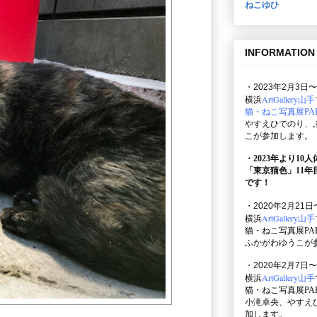
ねこゆひ
INFORMATION
・2023年2月3日〜
ArtGallery山手
横浜
猫・ねこ写真展PAR
やすえひでのり、
こが参加します。
・2023年より10
「東京猫色」
11
です！
・2020年2月21日
ArtGallery山手
横浜
猫・ねこ写真展PAR
ふかがわゆうこが
・2020年2月7日〜
ArtGallery山手
横浜
猫・ねこ写真展PAR
小滝卓央、やすえ
加します。