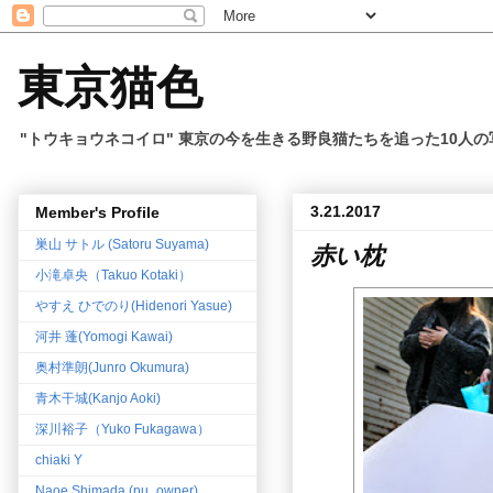
東京猫色
"トウキョウネコイロ" 東京の今を生きる野良猫たちを追った10人
3.21.2017
Member's Profile
巣山 サトル (Satoru Suyama)
赤い枕
小滝卓央（Takuo Kotaki）
やすえ ひでのり(Hidenori Yasue)
河井 蓬(Yomogi Kawai)
奥村準朗(Junro Okumura)
青木干城(Kanjo Aoki)
深川裕子（Yuko Fukagawa）
chiaki Y
Naoe Shimada (pu_owner)