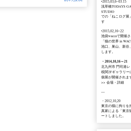
•2015,03,6~03.15
浅草橋TODAYS GA
STUDIO
での
「ねこログ展
す
•2015,02,16~22
池袋waccaで開催
「猫の世界 in WAC
池口、巣山、新谷
します。
・2014,10,16
～
21
北九州市 門司港レ
税関2Fギャラリー
個展が開催されま
>>
会場・詳細
---
・2012,10,20
東京の猫に拘りを
真家による
「東京
ートしました。