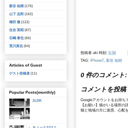
新谷 祐樹
(176)
山下 志郎
(162)
梅田 徹
(122)
住吉 英昭
(87)
石嶋 泰也
(66)
荒川真也
(64)
投稿者
uki
時刻:
0:34
TAG:
iPhone7
,
新谷 祐樹
Articles of Guest
ゲスト投稿者
(11)
0 件のコメント:
コメントを投稿
Popular Posts(monthly)
Googleアカウントをお持
2LDK
【お願い】猫がいる場所の
猫と地域の方に迷惑、心配
ちょっとだけよ