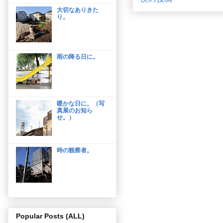
大切なありきた
り。
雨の降る日に。
暖かな日に。（写
真展のお知ら
せ。）
時の観察者。
Popular Posts (ALL)