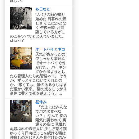
ほしい。
冬日なた
ツバサの顔が翳り
始めた 日暮れの寂
しさ そこはかとな
く 午後三時 お世
話している方がこ
のこをツバサとよんでいました。
chiaki Y
オートバイとネコ
天気が良かったの
でしっかり着込ん
でオートバイで出
かけた。 パーキン
グから出ようとし
たら管理人ならぬ管理ネコ。 そう
か、ずっとそこにいてくれたの
か。 寒くても、陽のあるうちはま
だ暖かい東京。 陽の光をしっかり
身体に蓄えて夜を越えよう。 ...
昼休み
「たまにはみんな
でパスタ食べな
い？」 なんて 春の
陽気に誘われて 裏
通りの店に 見慣れ
ぬ顔ぶれの通行人に 少し戸惑う猫
ゆっくり日向ぼっこを続ける猫は
仲良しのおじさんを見付けたのか