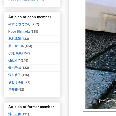
Articles of each member
やすえ ひでのり
(252)
Naoe Shimada
(238)
奥村準朗
(233)
巣山サトル
(184)
小滝 卓央
(157)
chiaki Y
(145)
青木干城
(133)
深川裕子
(116)
さとうゆみ
(91)
河井蓬
(52)
Articles of former member
池口正和
(191)