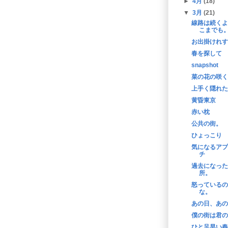
►
4月
(18)
▼
3月
(21)
線路は続くよ
こまでも
お出掛けれす
春を探して
snapshot
菜の花の咲く
上手く隠れた
黄昏東京
赤い枕
公共の街。
ひょっこり
気になるアプ
チ
過去になった
所。
怒っているの
な。
あの日、あの
僕の街は君の
ひと足早い春