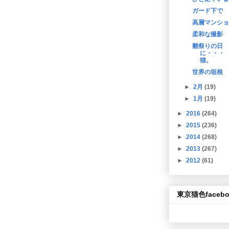
ガード下で
高層マンショ
柔和な撮影
雛祭りの日
に・・・
猫。
世界の垣根
►
2月
(19)
►
1月
(19)
►
2016
(264)
►
2015
(236)
►
2014
(268)
►
2013
(267)
►
2012
(61)
東京猫色facebo