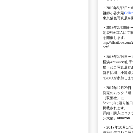
・2019年5月2日〜
祖師ヶ谷大蔵
Galle
東京猫色写真展を
・2018年2月20日〜
池袋WACCA
にて
を開催します。
http://allcatlove.com
oex/
・2018年2月9日〜
横浜
ArtGallery山手
猫・ねこ写真展PAR
新谷祐樹、小滝卓
でのりが参加しま
・
2017年12月29
発売のムック
『週
（双葉社）に
6ページに渡り
池口
掲載されます。
詳細・購入はコチ
ン大衆」amazon
・2017年10月17日
渋谷ルデコねこ写