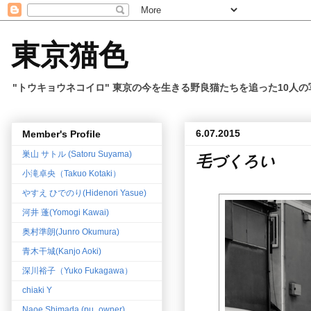
東京猫色
"トウキョウネコイロ" 東京の今を生きる野良猫たちを追った10人
6.07.2015
Member's Profile
巣山 サトル (Satoru Suyama)
毛づくろい
小滝卓央（Takuo Kotaki）
やすえ ひでのり(Hidenori Yasue)
河井 蓬(Yomogi Kawai)
奥村準朗(Junro Okumura)
青木干城(Kanjo Aoki)
深川裕子（Yuko Fukagawa）
chiaki Y
Naoe Shimada (pu_owner)