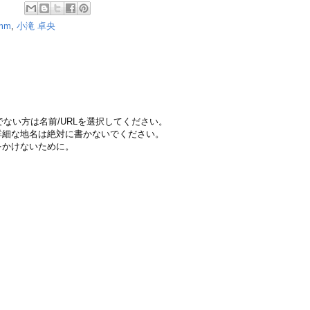
2mm
,
小滝 卓央
ちでない方は名前/URLを選択してください。
詳細な地名は絶対に書かないでください。
をかけないために。