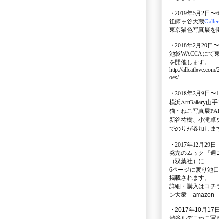
・2019年5月2日〜
祖師ヶ谷大蔵
Galle
東京猫色写真展を
・2018年2月20日〜
池袋WACCA
にて
を開催します。
http://allcatlove.com
oex/
・2018年2月9日〜
横浜
ArtGallery山手
猫・ねこ写真展PAR
新谷祐樹、小滝卓
でのりが参加しま
・
2017年12月29
発売のムック
『週
（双葉社）に
6ページに渡り
池口
掲載されます。
詳細・購入はコチ
ン大衆」amazon
・2017年10月17日
渋谷ルデコねこ写