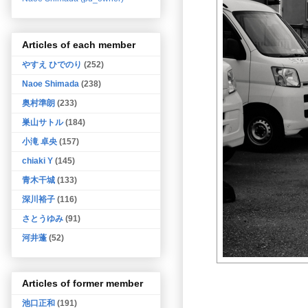
Articles of each member
やすえ ひでのり
(252)
Naoe Shimada
(238)
奥村準朗
(233)
巣山サトル
(184)
小滝 卓央
(157)
chiaki Y
(145)
青木干城
(133)
深川裕子
(116)
さとうゆみ
(91)
河井蓬
(52)
Articles of former member
池口正和
(191)