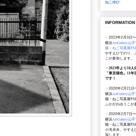
ねこゆひ
INFORMATION
・2023年2月3日〜
ArtGallery山手
横浜
猫・ねこ写真展PAR
やすえひでのり、
こが参加します。
・2023年より10
「東京猫色」
11
です！
・2020年2月21日
ArtGallery山手
横浜
猫・ねこ写真展PAR
ふかがわゆうこが
・2020年2月7日〜
ArtGallery山手
横浜
猫・ねこ写真展PAR
小滝卓央、やすえ
加します。