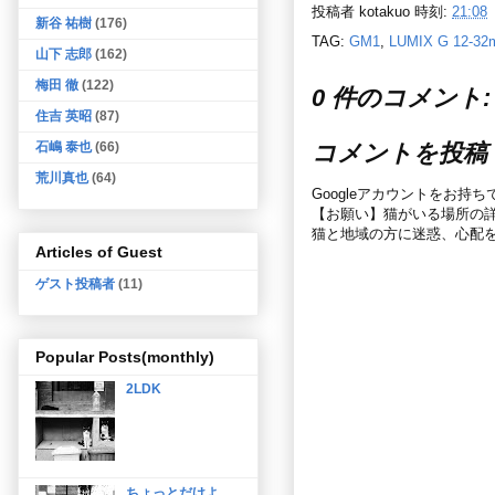
投稿者
kotakuo
時刻:
21:08
新谷 祐樹
(176)
TAG:
GM1
,
LUMIX G 12-3
山下 志郎
(162)
梅田 徹
(122)
0 件のコメント:
住吉 英昭
(87)
コメントを投稿
石嶋 泰也
(66)
荒川真也
(64)
Googleアカウントをお持
【お願い】猫がいる場所の
猫と地域の方に迷惑、心配
Articles of Guest
ゲスト投稿者
(11)
Popular Posts(monthly)
2LDK
ちょっとだけよ