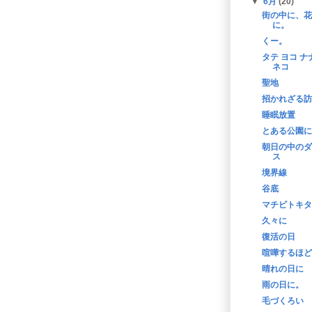
▼
6月
(20)
街の中に、花
に。
くー。
タテ ヨコ ナ
ネコ
聖地
招かれざる訪
睡眠放置
とある公園に
朝日の中のダ
ス
境界線
谷底
マチビトキタ
久々に
復活の日
喧嘩するほど..
晴れの日に
雨の日に。
毛づくろい