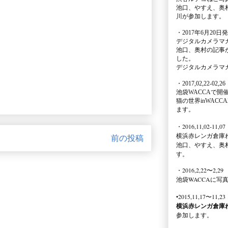
池口、やすえ、奥
川が参加します。
・2017年6月20日
デジタルカメラマ
池口、奥村の記事
した。
デジタルカメラマ
・2017,02,22-02,26
池袋WACCA
で開
猫の世界inWACCA
ます。
・2016,11,02-11,07
横浜赤レンガ倉庫
前の投稿
池口、やすえ、奥
す。
・2016,2,22〜2,29
池袋WACCA
に写
•2015,11,17〜11,23
横浜赤レンガ倉庫
参加します。