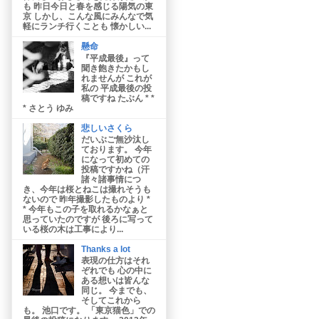
も 昨日今日と春を感じる陽気の東
京 しかし、こんな風にみんなで気
軽にランチ行くことも 懐かしい...
懸命
『平成最後』って
聞き飽きたかもし
れませんが これが
私の 平成最後の投
稿ですね たぶん * *
* さとう ゆみ
悲しいさくら
だいぶご無沙汰し
ております。 今年
になって初めての
投稿ですかね（汗
諸々諸事情につ
き、今年は桜とねこは撮れそうも
ないので 昨年撮影したものより *
* 今年もこの子を取れるかなぁと
思っていたのですが 後ろに写って
いる桜の木は工事により...
Thanks a lot
表現の仕方はそれ
ぞれでも 心の中に
ある想いは皆んな
同じ。 今までも、
そしてこれから
も。 池口です。 「東京猫色」での