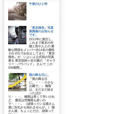
午後のひと時
「東京猫色」写真
展開催のお知らせ
です。
2012年に創立し、
これまで東京の外
猫と街や人との 素
敵な関係をメンバー全14名の個性
それぞれでお伝えしてきた 「東京
猫色」が、いよいよ公式初の写真
展を 東京祖師ヶ谷大蔵の 「ギャラ
リー・パウパッド」 さんで この
GW期間...
雨の降る日に。
「雨の降る日
に。・・・小さな
公園で。」 梅雨
は、まだまだ始ま
ったばか
り・・・。 梅雨は長くて辛いけれ
ど、 最近は空梅雨も多いの
で・・・。 （頑張っている猫さん
達に失礼かも知れませんが。） 猫
さん達、ちょっとだけ、頑張って