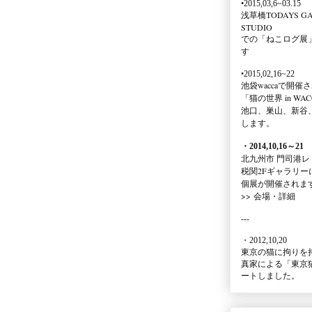
•2015,03,6~03.15
浅草橋TODAYS GA
STUDIO
での
「ねこログ展
す
•2015,02,16~22
池袋waccaで開催
「猫の世界 in WAC
池口、巣山、新谷
します。
・2014,10,16
～
21
北九州市 門司港レ
税関2Fギャラリー
個展が開催されま
>>
会場・詳細
---
・2012,10,20
東京の猫に拘りを
真家による
「東京
ートしました。