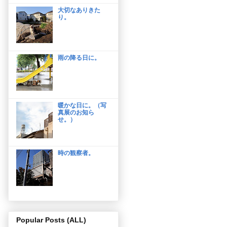
大切なありきた
り。
雨の降る日に。
暖かな日に。（写
真展のお知ら
せ。）
時の観察者。
Popular Posts (ALL)