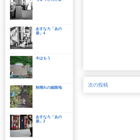
あすなろ「あの
扉」4
今はもう
次の投稿
秋晴れの細路地
あすなろ「あの
扉」2