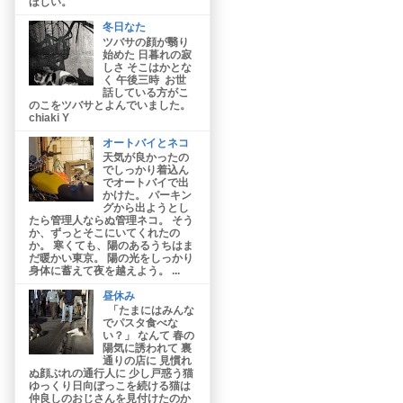
ほしい。
冬日なた
ツバサの顔が翳り
始めた 日暮れの寂
しさ そこはかとな
く 午後三時 お世
話している方がこ
のこをツバサとよんでいました。
chiaki Y
オートバイとネコ
天気が良かったの
でしっかり着込ん
でオートバイで出
かけた。 パーキン
グから出ようとし
たら管理人ならぬ管理ネコ。 そう
か、ずっとそこにいてくれたの
か。 寒くても、陽のあるうちはま
だ暖かい東京。 陽の光をしっかり
身体に蓄えて夜を越えよう。 ...
昼休み
「たまにはみんな
でパスタ食べな
い？」 なんて 春の
陽気に誘われて 裏
通りの店に 見慣れ
ぬ顔ぶれの通行人に 少し戸惑う猫
ゆっくり日向ぼっこを続ける猫は
仲良しのおじさんを見付けたのか