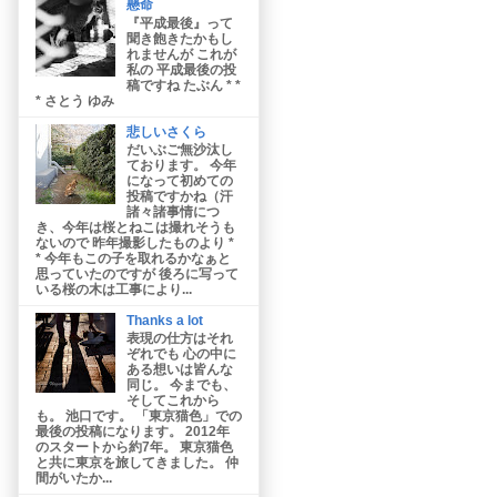
懸命
『平成最後』って
聞き飽きたかもし
れませんが これが
私の 平成最後の投
稿ですね たぶん * *
* さとう ゆみ
悲しいさくら
だいぶご無沙汰し
ております。 今年
になって初めての
投稿ですかね（汗
諸々諸事情につ
き、今年は桜とねこは撮れそうも
ないので 昨年撮影したものより *
* 今年もこの子を取れるかなぁと
思っていたのですが 後ろに写って
いる桜の木は工事により...
Thanks a lot
表現の仕方はそれ
ぞれでも 心の中に
ある想いは皆んな
同じ。 今までも、
そしてこれから
も。 池口です。 「東京猫色」での
最後の投稿になります。 2012年
のスタートから約7年。 東京猫色
と共に東京を旅してきました。 仲
間がいたか...