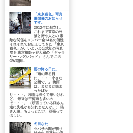
「東京猫色」写真
展開催のお知らせ
です。
2012年に創立し、
これまで東京の外
猫と街や人との 素
敵な関係をメンバー全14名の個性
それぞれでお伝えしてきた 「東京
猫色」が、いよいよ公式初の写真
展を 東京祖師ヶ谷大蔵の 「ギャラ
リー・パウパッド」 さんで この
GW期間...
雨の降る日に。
「雨の降る日
に。・・・小さな
公園で。」 梅雨
は、まだまだ始ま
ったばか
り・・・。 梅雨は長くて辛いけれ
ど、 最近は空梅雨も多いの
で・・・。 （頑張っている猫さん
達に失礼かも知れませんが。） 猫
さん達、ちょっとだけ、頑張って
ほしい。
冬日なた
ツバサの顔が翳り
始めた 日暮れの寂