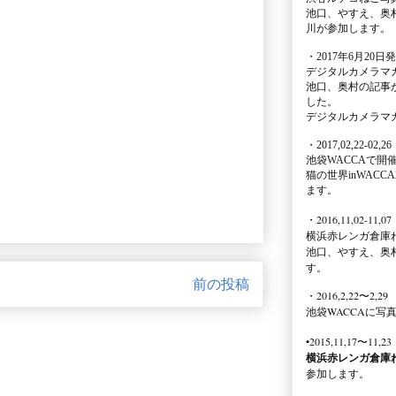
池口、やすえ、奥
川が参加します。
・2017年6月20日
デジタルカメラマ
池口、奥村の記事
した。
デジタルカメラマ
・2017,02,22-02,26
池袋WACCA
で開
猫の世界inWACCA
ます。
・2016,11,02-11,07
横浜赤レンガ倉庫
池口、やすえ、奥
す。
前の投稿
・2016,2,22〜2,29
池袋WACCA
に写
•2015,11,17〜11,23
横浜赤レンガ倉庫
参加します。