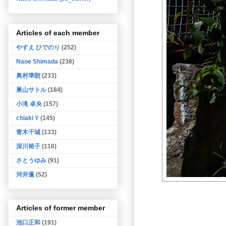
Articles of each member
やすえ ひでのり
(252)
Naoe Shimada
(238)
奥村準朗
(233)
巣山サトル
(184)
小滝 卓央
(157)
chiaki Y
(145)
青木干城
(133)
深川裕子
(116)
さとうゆみ
(91)
河井蓬
(52)
Articles of former member
池口正和
(191)