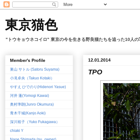
東京猫色
"トウキョウネコイロ" 東京の今を生きる野良猫たちを追った10人
12.01.2014
Member's Profile
巣山 サトル (Satoru Suyama)
TPO
小滝卓央（Takuo Kotaki）
やすえ ひでのり(Hidenori Yasue)
河井 蓬(Yomogi Kawai)
奥村準朗(Junro Okumura)
青木干城(Kanjo Aoki)
深川裕子（Yuko Fukagawa）
chiaki Y
Naoe Shimada (pu_owner)