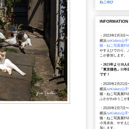
ねこゆひ
INFORMATION
・2023年2月3日〜
ArtGallery山手
横浜
猫・ねこ写真展PAR
やすえひでのり、
こが参加します。
・2023年より10
「東京猫色」
11
です！
・2020年2月21日
ArtGallery山手
横浜
猫・ねこ写真展PAR
ふかがわゆうこが
・2020年2月7日〜
ArtGallery山手
横浜
猫・ねこ写真展PAR
小滝卓央、やすえ
加します。