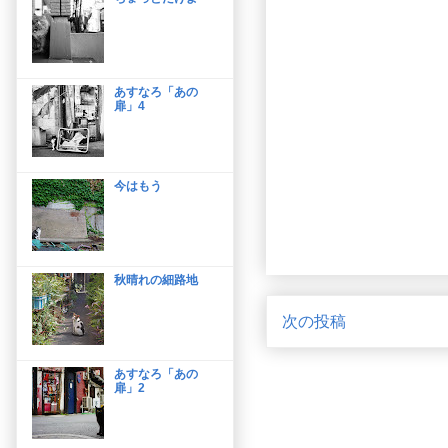
あすなろ「あの
扉」4
今はもう
秋晴れの細路地
次の投稿
あすなろ「あの
扉」2