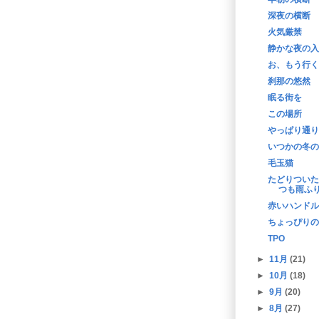
深夜の横断
火気厳禁
静かな夜の入
お、もう行く
刹那の悠然
眠る街を
この場所
やっぱり通り
いつかの冬の
毛玉猫
たどりついた
つも雨ふ
赤いハンドル
ちょっぴりの
TPO
►
11月
(21)
►
10月
(18)
►
9月
(20)
►
8月
(27)