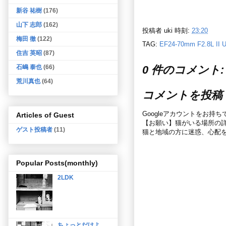
新谷 祐樹
(176)
山下 志郎
(162)
投稿者
uki
時刻:
23:20
梅田 徹
(122)
TAG:
EF24-70mm F2.8L II
住吉 英昭
(87)
0 件のコメント:
石嶋 泰也
(66)
荒川真也
(64)
コメントを投稿
Googleアカウントをお持
Articles of Guest
【お願い】猫がいる場所の
ゲスト投稿者
(11)
猫と地域の方に迷惑、心配
Popular Posts(monthly)
2LDK
ちょっとだけよ