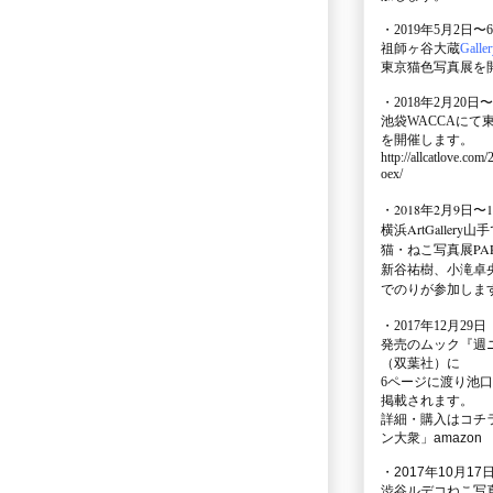
・2019年5月2日〜
祖師ヶ谷大蔵
Galle
東京猫色写真展を
・2018年2月20日〜
池袋WACCA
にて
を開催します。
http://allcatlove.com
oex/
・2018年2月9日〜
横浜
ArtGallery山手
猫・ねこ写真展PAR
新谷祐樹、小滝卓
でのりが参加しま
・
2017年12月29
発売のムック
『週
（双葉社）に
6ページに渡り
池口
掲載されます。
詳細・購入はコチ
ン大衆」amazon
・2017年10月17日
渋谷ルデコねこ写