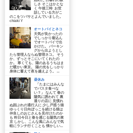
しさ そこはかとな
く 午後三時 お世
話している方がこ
のこをツバサとよんでいました。
chiaki Y
オートバイとネコ
天気が良かったの
でしっかり着込ん
でオートバイで出
かけた。 パーキン
グから出ようとし
たら管理人ならぬ管理ネコ。 そう
か、ずっとそこにいてくれたの
か。 寒くても、陽のあるうちはま
だ暖かい東京。 陽の光をしっかり
身体に蓄えて夜を越えよう。 ...
昼休み
「たまにはみんな
でパスタ食べな
い？」 なんて 春の
陽気に誘われて 裏
通りの店に 見慣れ
ぬ顔ぶれの通行人に 少し戸惑う猫
ゆっくり日向ぼっこを続ける猫は
仲良しのおじさんを見付けたのか
も 昨日今日と春を感じる陽気の東
京 しかし、こんな風にみんなで気
軽にランチ行くことも 懐かしい...