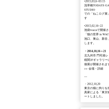
•2015,03,6~03.15
浅草橋TODAYS GA
STUDIO
での
「ねこログ展
す
•2015,02,16~22
池袋waccaで開催
「猫の世界 in WAC
池口、巣山、新谷
します。
・2014,10,16
～
21
北九州市 門司港レ
税関2Fギャラリー
個展が開催されま
>>
会場・詳細
---
・2012,10,20
東京の猫に拘りを
真家による
「東京
ートしました。