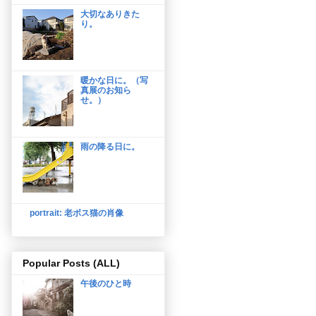
大切なありきた
り。
暖かな日に。（写
真展のお知ら
せ。）
雨の降る日に。
portrait: 老ボス猫の肖像
Popular Posts (ALL)
午後のひと時