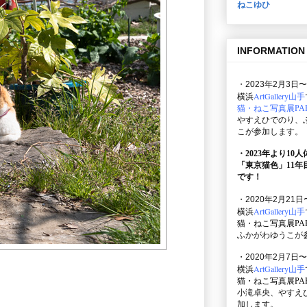
ねこゆひ
INFORMATION
・2023年2月3日〜
ArtGallery山手
横浜
猫・ねこ写真展PAR
やすえひでのり、
こが参加します。
・2023年より10
「東京猫色」
11
です！
・2020年2月21日
ArtGallery山手
横浜
猫・ねこ写真展PAR
ふかがわゆうこが
・2020年2月7日〜
ArtGallery山手
横浜
猫・ねこ写真展PAR
小滝卓央、やすえ
加します。