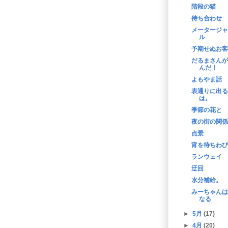
階段の猫
待ち合わせ
メータージャ
ル
予期せぬお客
だるまさんが
んだ！
よもやま話
表通りに出る
は。
季節の花と
夜の街の関係
点景
宵を待ちわび
ランウェイ
迂回
水分補給。
みーちゃんは
なる
►
5月
(17)
►
4月
(20)