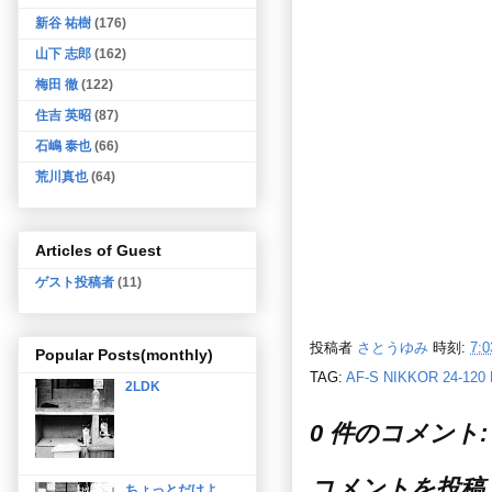
新谷 祐樹
(176)
山下 志郎
(162)
梅田 徹
(122)
住吉 英昭
(87)
石嶋 泰也
(66)
荒川真也
(64)
Articles of Guest
ゲスト投稿者
(11)
投稿者
さとうゆみ
時刻:
7:0
Popular Posts(monthly)
TAG:
AF-S NIKKOR 24-120
2LDK
0 件のコメント:
コメントを投稿
ちょっとだけよ