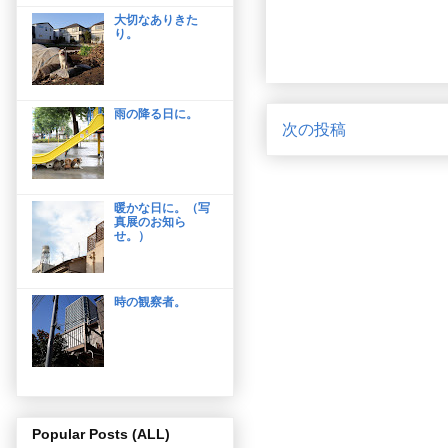
大切なありきた
り。
雨の降る日に。
次の投稿
暖かな日に。（写
真展のお知ら
せ。）
時の観察者。
Popular Posts (ALL)