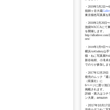
・2019年5月2日〜
祖師ヶ谷大蔵
Galle
東京猫色写真展を
・2018年2月20日〜
池袋WACCA
にて
を開催します。
http://allcatlove.com
oex/
・2018年2月9日〜
横浜
ArtGallery山手
猫・ねこ写真展PAR
新谷祐樹、小滝卓
でのりが参加しま
・
2017年12月29
発売のムック
『週
（双葉社）に
6ページに渡り
池口
掲載されます。
詳細・購入はコチ
ン大衆」amazon
・2017年10月17日
渋谷ルデコねこ写