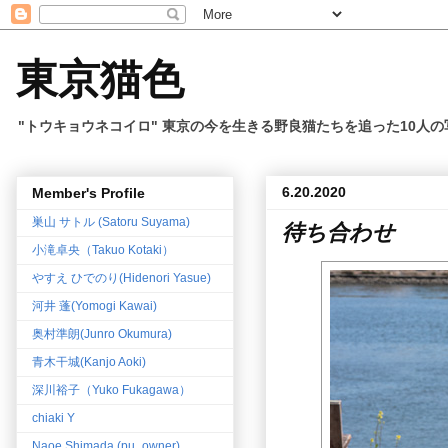
東京猫色
"トウキョウネコイロ" 東京の今を生きる野良猫たちを追った10人
6.20.2020
Member's Profile
巣山 サトル (Satoru Suyama)
待ち合わせ
小滝卓央（Takuo Kotaki）
やすえ ひでのり(Hidenori Yasue)
河井 蓬(Yomogi Kawai)
奥村準朗(Junro Okumura)
青木干城(Kanjo Aoki)
深川裕子（Yuko Fukagawa）
chiaki Y
Naoe Shimada (pu_owner)