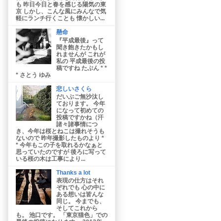
も 昨日今日と春を感じる陽気の東
京 しかし、こんな風にみんなで気
軽にランチ行くことも 懐かしい...
懸命
『平成最後』って
聞き飽きたかもし
れませんが これが
私の 平成最後の投
稿ですね たぶん * *
* さとう ゆみ
悲しいさくら
だいぶご無沙汰し
ております。 今年
になって初めての
投稿ですかね（汗
諸々諸事情につ
き、今年は桜とねこは撮れそうも
ないので 昨年撮影したものより *
* 今年もこの子を取れるかなぁと
思っていたのですが 後ろに写って
いる桜の木は工事により...
Thanks a lot
表現の仕方はそれ
ぞれでも 心の中に
ある想いは皆んな
同じ。 今までも、
そしてこれから
も。 池口です。 「東京猫色」での