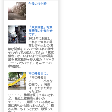
午後のひと時
「東京猫色」写真
展開催のお知らせ
です。
2012年に創立し、
これまで東京の外
猫と街や人との 素
敵な関係をメンバー全14名の個性
それぞれでお伝えしてきた 「東京
猫色」が、いよいよ公式初の写真
展を 東京祖師ヶ谷大蔵の 「ギャラ
リー・パウパッド」 さんで この
GW期間...
雨の降る日に。
「雨の降る日
に。・・・小さな
公園で。」 梅雨
は、まだまだ始ま
ったばか
り・・・。 梅雨は長くて辛いけれ
ど、 最近は空梅雨も多いの
で・・・。 （頑張っている猫さん
達に失礼かも知れませんが。） 猫
さん達、ちょっとだけ、頑張って