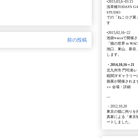
•2015,03,6~03.15
浅草橋TODAYS GA
STUDIO
での
「ねこログ展
す
•2015,02,16~22
池袋waccaで開催
前の投稿
「猫の世界 in WAC
池口、巣山、新谷
します。
・2014,10,16
～
21
北九州市 門司港レ
税関2Fギャラリー
個展が開催されま
>>
会場・詳細
---
・2012,10,20
東京の猫に拘りを
真家による
「東京
ートしました。