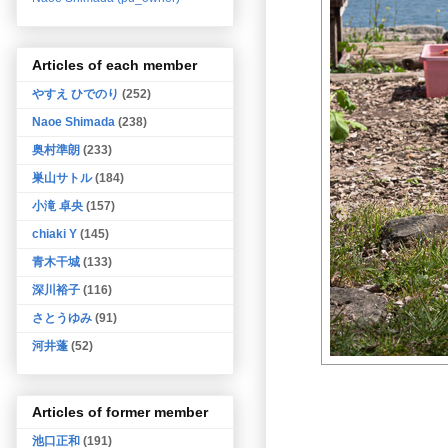
Articles of each member
やすえ ひでのり
(252)
Naoe Shimada
(238)
奥村準朗
(233)
巣山サトル
(184)
小滝 卓央
(157)
chiaki Y
(145)
青木干城
(133)
深川裕子
(116)
さとうゆみ
(91)
河井蓬
(52)
Articles of former member
池口正和
(191)