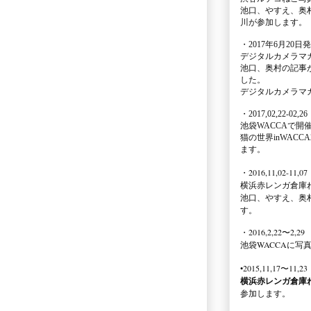
池口、やすえ、奥
川が参加します。
・2017年6月20日
デジタルカメラマ
池口、奥村の記事
した。
デジタルカメラマ
・2017,02,22-02,26
池袋WACCA
で開
猫の世界inWACCA
ます。
・2016,11,02-11,07
横浜赤レンガ倉庫
池口、やすえ、奥
す。
・2016,2,22〜2,29
池袋WACCA
に写
•2015,11,17〜11,23
横浜赤レンガ倉庫
参加します。