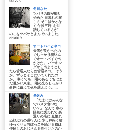
ほしい。
冬日なた
ツバサの顔が翳り
始めた 日暮れの寂
しさ そこはかとな
く 午後三時 お世
話している方がこ
のこをツバサとよんでいました。
chiaki Y
オートバイとネコ
天気が良かったの
でしっかり着込ん
でオートバイで出
かけた。 パーキン
グから出ようとし
たら管理人ならぬ管理ネコ。 そう
か、ずっとそこにいてくれたの
か。 寒くても、陽のあるうちはま
だ暖かい東京。 陽の光をしっかり
身体に蓄えて夜を越えよう。 ...
昼休み
「たまにはみんな
でパスタ食べな
い？」 なんて 春の
陽気に誘われて 裏
通りの店に 見慣れ
ぬ顔ぶれの通行人に 少し戸惑う猫
ゆっくり日向ぼっこを続ける猫は
仲良しのおじさんを見付けたのか