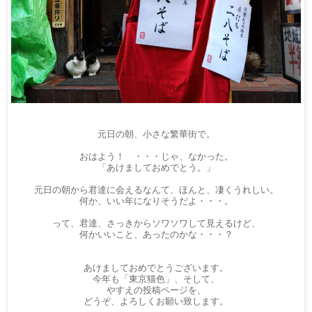
元日の朝、小さな繁華街で。
おはよう！ ・・・じゃ、なかった。
「あけましておめでとう。」
元日の朝から君達に会えるなんて、ほんと、凄くうれしい。
何か、いい年になりそうだよ・・・。
って、君達、さっきからソワソワして見えるけど、
何かいいこと、あったのかな・・・？
あけましておめでとうございます。
今年も「東京猫色」、そして、
やすえの投稿ページを、
どうぞ、よろしくお願い致します。