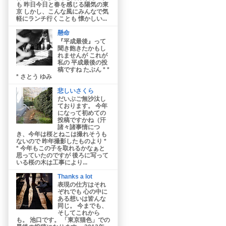
も 昨日今日と春を感じる陽気の東
京 しかし、こんな風にみんなで気
軽にランチ行くことも 懐かしい...
懸命
『平成最後』って
聞き飽きたかもし
れませんが これが
私の 平成最後の投
稿ですね たぶん * *
* さとう ゆみ
悲しいさくら
だいぶご無沙汰し
ております。 今年
になって初めての
投稿ですかね（汗
諸々諸事情につ
き、今年は桜とねこは撮れそうも
ないので 昨年撮影したものより *
* 今年もこの子を取れるかなぁと
思っていたのですが 後ろに写って
いる桜の木は工事により...
Thanks a lot
表現の仕方はそれ
ぞれでも 心の中に
ある想いは皆んな
同じ。 今までも、
そしてこれから
も。 池口です。 「東京猫色」での