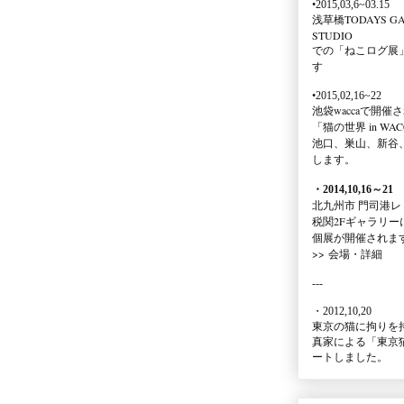
•2015,03,6~03.15
浅草橋TODAYS GA
STUDIO
での
「ねこログ展
す
•2015,02,16~22
池袋waccaで開催
「猫の世界 in WAC
池口、巣山、新谷
します。
・2014,10,16
～
21
北九州市 門司港レ
税関2Fギャラリー
個展が開催されま
>>
会場・詳細
---
・2012,10,20
東京の猫に拘りを
真家による
「東京
ートしました。