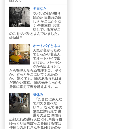
ほしい。
冬日なた
ツバサの顔が翳り
始めた 日暮れの寂
しさ そこはかとな
く 午後三時 お世
話している方がこ
のこをツバサとよんでいました。
chiaki Y
オートバイとネコ
天気が良かったの
でしっかり着込ん
でオートバイで出
かけた。 パーキン
グから出ようとし
たら管理人ならぬ管理ネコ。 そう
か、ずっとそこにいてくれたの
か。 寒くても、陽のあるうちはま
だ暖かい東京。 陽の光をしっかり
身体に蓄えて夜を越えよう。 ...
昼休み
「たまにはみんな
でパスタ食べな
い？」 なんて 春の
陽気に誘われて 裏
通りの店に 見慣れ
ぬ顔ぶれの通行人に 少し戸惑う猫
ゆっくり日向ぼっこを続ける猫は
仲良しのおじさんを見付けたのか