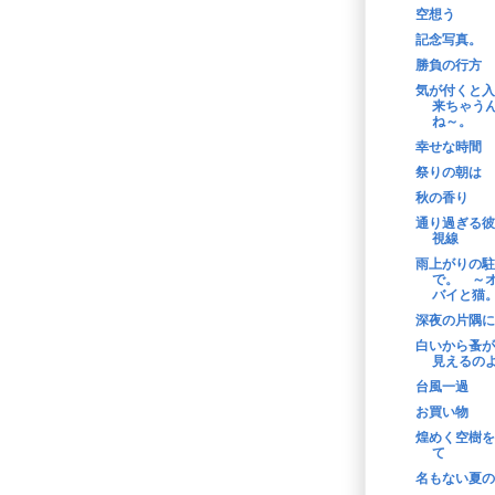
空想う
記念写真。
勝負の行方
気が付くと入
来ちゃう
ね～。
幸せな時間
祭りの朝は
秋の香り
通り過ぎる彼
視線
雨上がりの駐
で。 ～
バイと猫
深夜の片隅に
白いから蚤が
見えるの
台風一過
お買い物
煌めく空樹を
て
名もない夏の