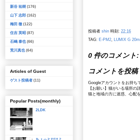
新谷 祐樹
(176)
山下 志郎
(162)
梅田 徹
(122)
投稿者
shin
時刻:
22:16
住吉 英昭
(87)
TAG:
E-PM2
,
LUMIX G 20m
石嶋 泰也
(66)
荒川真也
(64)
0 件のコメント:
コメントを投稿
Articles of Guest
ゲスト投稿者
(11)
Googleアカウントをお持
【お願い】猫がいる場所の
猫と地域の方に迷惑、心配
Popular Posts(monthly)
2LDK
ちょっとだけよ