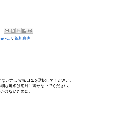
m/F1.7
,
荒川真也
ちでない方は名前/URLを選択してください。
詳細な地名は絶対に書かないでください。
をかけないために。