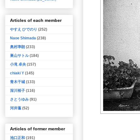
Articles of each member
やすえ ひでのり
(252)
Naoe Shimada
(238)
奥村準朗
(233)
巣山サトル
(184)
小滝 卓央
(157)
chiaki Y
(145)
青木干城
(133)
深川裕子
(116)
さとうゆみ
(91)
河井蓬
(52)
Articles of former member
池口正和
(191)