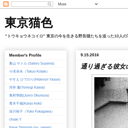
東京猫色
"トウキョウネコイロ" 東京の今を生きる野良猫たちを追った10人
9.15.2016
Member's Profile
巣山 サトル (Satoru Suyama)
通り過ぎる彼女
小滝卓央（Takuo Kotaki）
やすえ ひでのり(Hidenori Yasue)
河井 蓬(Yomogi Kawai)
奥村準朗(Junro Okumura)
青木干城(Kanjo Aoki)
深川裕子（Yuko Fukagawa）
chiaki Y
Naoe Shimada (pu_owner)