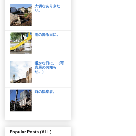
大切なありきた
り。
雨の降る日に。
暖かな日に。（写
真展のお知ら
せ。）
時の観察者。
Popular Posts (ALL)