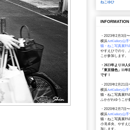
ねこゆひ
INFORMATION
・2023年2月3日〜
ArtGallery山手
横浜
猫・ねこ写真展PAR
やすえひでのり、
こが参加します。
・2023年より10
「東京猫色」
11
です！
・2020年2月21日
ArtGallery山手
横浜
猫・ねこ写真展PAR
ふかがわゆうこが
・2020年2月7日〜
ArtGallery山手
横浜
猫・ねこ写真展PAR
小滝卓央、やすえ
加します。