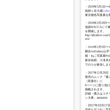
・2019年5月2日〜
祖師ヶ谷大蔵
Galle
東京猫色写真展を
・2018年2月20日〜
池袋WACCA
にて
を開催します。
http://allcatlove.com
oex/
・2018年2月9日〜
横浜
ArtGallery山手
猫・ねこ写真展PAR
新谷祐樹、小滝卓
でのりが参加しま
・
2017年12月29
発売のムック
『週
（双葉社）に
6ページに渡り
池口
掲載されます。
詳細・購入はコチ
ン大衆」amazon
・2017年10月17日
渋谷ルデコねこ写