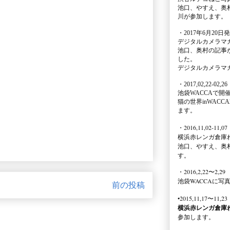
池口、やすえ、奥
川が参加します。
・2017年6月20日
デジタルカメラマ
池口、奥村の記事
した。
デジタルカメラマ
・2017,02,22-02,26
池袋WACCA
で開
猫の世界inWACCA
ます。
・2016,11,02-11,07
横浜赤レンガ倉庫
池口、やすえ、奥
す。
・2016,2,22〜2,29
池袋WACCA
に写
前の投稿
•2015,11,17〜11,23
横浜赤レンガ倉庫
参加します。