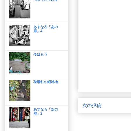
あすなろ「あの
扉」4
今はもう
秋晴れの細路地
次の投稿
あすなろ「あの
扉」2