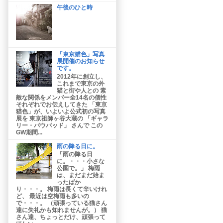
午後のひと時
「東京猫色」写真
展開催のお知らせ
です。
2012年に創立し、
これまで東京の外
猫と街や人との 素
敵な関係をメンバー全14名の個性
それぞれでお伝えしてきた 「東京
猫色」が、いよいよ公式初の写真
展を 東京祖師ヶ谷大蔵の 「ギャラ
リー・パウパッド」 さんで この
GW期間...
雨の降る日に。
「雨の降る日
に。・・・小さな
公園で。」 梅雨
は、まだまだ始ま
ったばか
り・・・。 梅雨は長くて辛いけれ
ど、 最近は空梅雨も多いの
で・・・。 （頑張っている猫さん
達に失礼かも知れませんが。） 猫
さん達、ちょっとだけ、頑張って