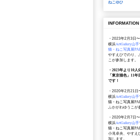
ねこゆひ
INFORMATION
・2023年2月3日〜
ArtGallery山手
横浜
猫・ねこ写真展PAR
やすえひでのり、
こが参加します。
・2023年より10
「東京猫色」
11
です！
・2020年2月21日
ArtGallery山手
横浜
猫・ねこ写真展PAR
ふかがわゆうこが
・2020年2月7日〜
ArtGallery山手
横浜
猫・ねこ写真展PAR
小滝卓央、やすえ
加します。