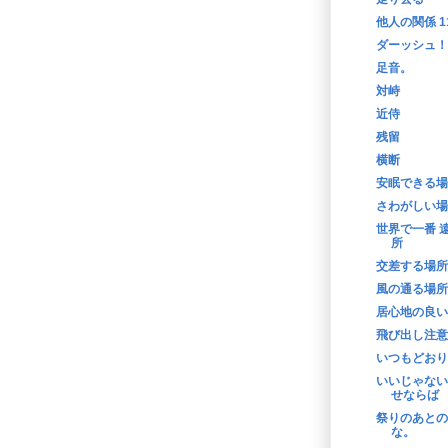
他人の関係 1
ダーッシュ！
足音。
対峙
近侍
残留
横断
安眠できる場
さわがしい場
世界で一番 
所
交差する場所
風の通る場所
居心地の良い
飛び出し注意
いつもどおり
いいじゃない
せならば
祭りのあとの
な。