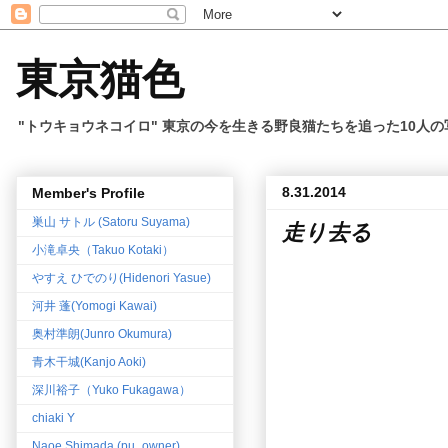
東京猫色
"トウキョウネコイロ" 東京の今を生きる野良猫たちを追った10人
8.31.2014
Member's Profile
巣山 サトル (Satoru Suyama)
走り去る
小滝卓央（Takuo Kotaki）
やすえ ひでのり(Hidenori Yasue)
河井 蓬(Yomogi Kawai)
奥村準朗(Junro Okumura)
青木干城(Kanjo Aoki)
深川裕子（Yuko Fukagawa）
chiaki Y
Naoe Shimada (pu_owner)