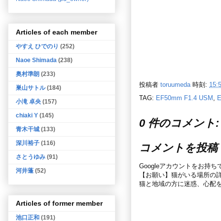
Articles of each member
やすえ ひでのり
(252)
Naoe Shimada
(238)
奥村準朗
(233)
投稿者
toruumeda
時刻:
15:
巣山サトル
(184)
TAG:
EF50mm F1.4 USM
,
E
小滝 卓央
(157)
chiaki Y
(145)
0 件のコメント:
青木干城
(133)
深川裕子
(116)
コメントを投稿
さとうゆみ
(91)
Googleアカウントをお持
河井蓬
(52)
【お願い】猫がいる場所の
猫と地域の方に迷惑、心配
Articles of former member
池口正和
(191)