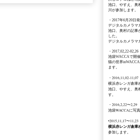
池口、やすえ、奥
川が参加します。
・2017年6月20日
デジタルカメラマ
池口、奥村の記事
した。
デジタルカメラマ
・2017,02,22-02,26
池袋WACCA
で開
猫の世界inWACCA
ます。
・2016,11,02-11,07
横浜赤レンガ倉庫
池口、やすえ、奥
す。
・2016,2,22〜2,29
池袋WACCA
に写
•2015,11,17〜11,23
横浜赤レンガ倉庫
参加します。