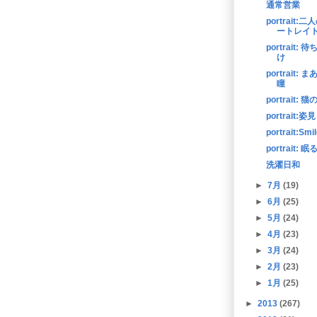
通常営業
portrait:
ートレイ
portrait: 
け
portrait: 
瞳
portrait: 猫
portrait:姿見
portrait:Smi
portrait: 眠
洗濯日和
►
7月
(19)
►
6月
(25)
►
5月
(24)
►
4月
(23)
►
3月
(24)
►
2月
(23)
►
1月
(25)
►
2013
(267)