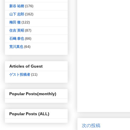
新谷 祐樹
(176)
山下 志郎
(162)
梅田 徹
(122)
住吉 英昭
(87)
石嶋 泰也
(66)
荒川真也
(64)
Articles of Guest
ゲスト投稿者
(11)
Popular Posts(monthly)
Popular Posts (ALL)
次の投稿