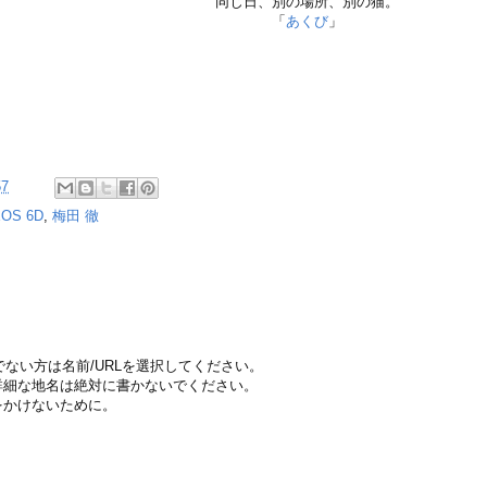
同じ日、別の場所、別の猫。
「
あくび
」
57
OS 6D
,
梅田 徹
ちでない方は名前/URLを選択してください。
詳細な地名は絶対に書かないでください。
をかけないために。