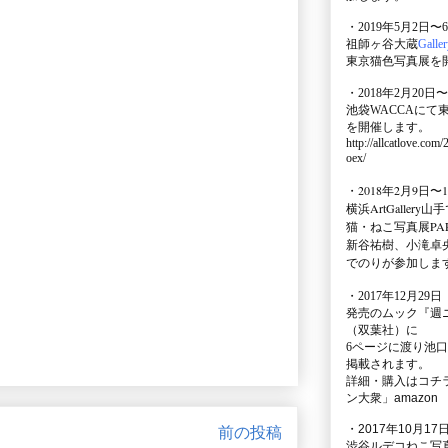
・2019年5月2日〜
祖師ヶ谷大蔵
Galle
東京猫色写真展を
・2018年2月20日〜
池袋WACCA
にて
を開催します。
http://allcatlove.com
oex/
・2018年2月9日〜
横浜
ArtGallery山手
猫・ねこ写真展PAR
新谷祐樹、小滝卓
でのりが参加しま
・
2017年12月29
発売のムック
『週
（双葉社）に
6ページに渡り
池口
掲載されます。
詳細・購入はコチ
ン大衆」amazon
・2017年10月17日
前の投稿
渋谷ルデコねこ写