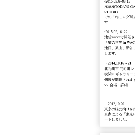
•2015,03,6~03.15
浅草橋TODAYS GA
STUDIO
での
「ねこログ展
す
•2015,02,16~22
池袋waccaで開催
「猫の世界 in WAC
池口、巣山、新谷
します。
・2014,10,16
～
21
北九州市 門司港レ
税関2Fギャラリー
個展が開催されま
>>
会場・詳細
---
・2012,10,20
東京の猫に拘りを
真家による
「東京
ートしました。