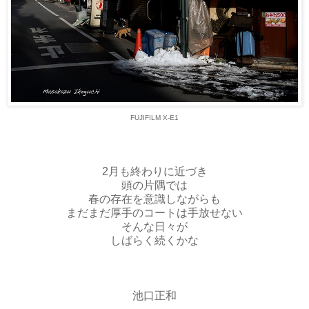
FUJIFILM X-E1
2月も終わりに近づき
頭の片隅では
春の存在を意識しながらも
まだまだ厚手のコートは手放せない
そんな日々が
しばらく続くかな
池口正和