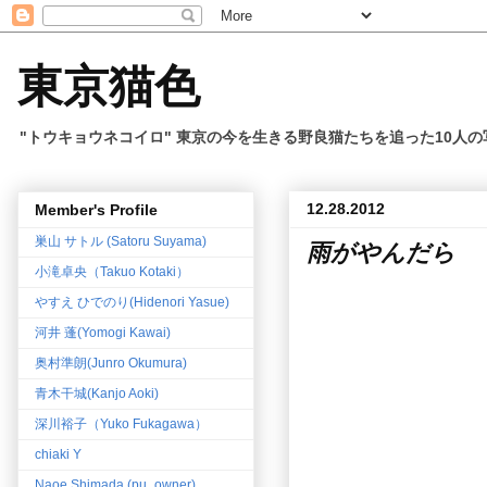
東京猫色
"トウキョウネコイロ" 東京の今を生きる野良猫たちを追った10人
12.28.2012
Member's Profile
巣山 サトル (Satoru Suyama)
雨がやんだら
小滝卓央（Takuo Kotaki）
やすえ ひでのり(Hidenori Yasue)
河井 蓬(Yomogi Kawai)
奥村準朗(Junro Okumura)
青木干城(Kanjo Aoki)
深川裕子（Yuko Fukagawa）
chiaki Y
Naoe Shimada (pu_owner)