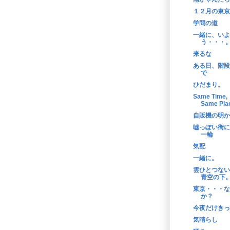
１２月の東京
学問の道
一緒に、いよ
う・・・
来るな
ある日、階段
で
ひだまり。
Same Time,
Same Pla
自販機の明か
嘘っぽい街に
一輪
気配
一緒に。
雲ひとつない
青空の下
東京・・・な
か？
今夜だけきっ
気晴らし