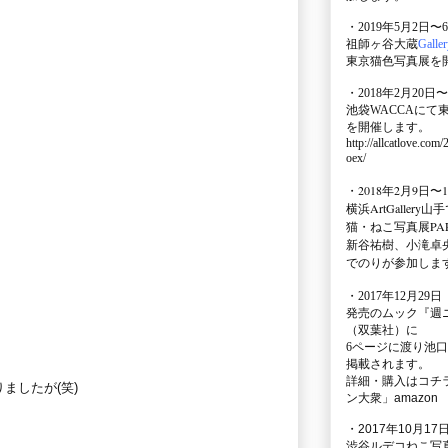
・2019年5月2日〜
祖師ヶ谷大蔵
Galle
東京猫色写真展を
・2018年2月20日〜
池袋WACCA
にて
を開催します。
http://allcatlove.com
oex/
・2018年2月9日〜
横浜
ArtGallery山手
猫・ねこ写真展PAR
新谷祐樹、小滝卓
でのりが参加しま
・
2017年12月29
発売のムック
『週
（双葉社）に
6ページに渡り
池口
掲載されます。
詳細・購入はコチ
ましたが(笑)
ン大衆」amazon
・2017年10月17日
渋谷ルデコねこ写