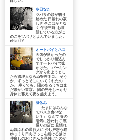
ほしい。
冬日なた
ツバサの顔が翳り
始めた 日暮れの寂
しさ そこはかとな
く 午後三時 お世
話している方がこ
のこをツバサとよんでいました。
chiaki Y
オートバイとネコ
天気が良かったの
でしっかり着込ん
でオートバイで出
かけた。 パーキン
グから出ようとし
たら管理人ならぬ管理ネコ。 そう
か、ずっとそこにいてくれたの
か。 寒くても、陽のあるうちはま
だ暖かい東京。 陽の光をしっかり
身体に蓄えて夜を越えよう。 ...
昼休み
「たまにはみんな
でパスタ食べな
い？」 なんて 春の
陽気に誘われて 裏
通りの店に 見慣れ
ぬ顔ぶれの通行人に 少し戸惑う猫
ゆっくり日向ぼっこを続ける猫は
仲良しのおじさんを見付けたのか