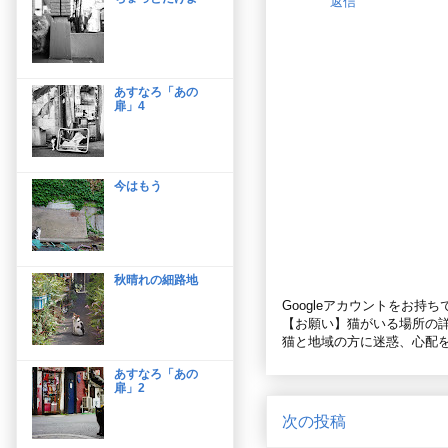
返信
あすなろ「あの
扉」4
今はもう
秋晴れの細路地
Googleアカウントをお持
【お願い】猫がいる場所の
猫と地域の方に迷惑、心配
あすなろ「あの
扉」2
次の投稿