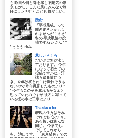
も 昨日今日と春を感じる陽気の東
京 しかし、こんな風にみんなで気
軽にランチ行くことも 懐かしい...
懸命
『平成最後』って
聞き飽きたかもし
れませんが これが
私の 平成最後の投
稿ですね たぶん * *
* さとう ゆみ
悲しいさくら
だいぶご無沙汰し
ております。 今年
になって初めての
投稿ですかね（汗
諸々諸事情につ
き、今年は桜とねこは撮れそうも
ないので 昨年撮影したものより *
* 今年もこの子を取れるかなぁと
思っていたのですが 後ろに写って
いる桜の木は工事により...
Thanks a lot
表現の仕方はそれ
ぞれでも 心の中に
ある想いは皆んな
同じ。 今までも、
そしてこれから
も。 池口です。 「東京猫色」での