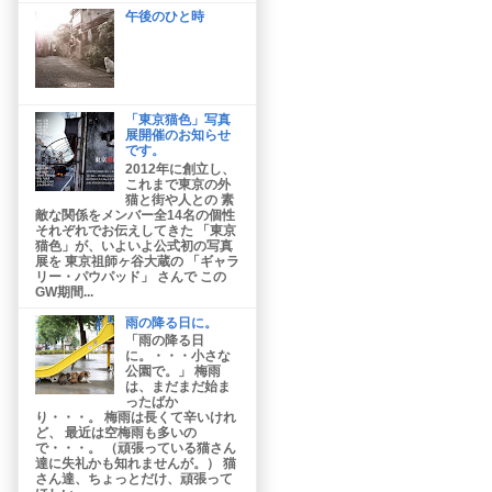
午後のひと時
「東京猫色」写真
展開催のお知らせ
です。
2012年に創立し、
これまで東京の外
猫と街や人との 素
敵な関係をメンバー全14名の個性
それぞれでお伝えしてきた 「東京
猫色」が、いよいよ公式初の写真
展を 東京祖師ヶ谷大蔵の 「ギャラ
リー・パウパッド」 さんで この
GW期間...
雨の降る日に。
「雨の降る日
に。・・・小さな
公園で。」 梅雨
は、まだまだ始ま
ったばか
り・・・。 梅雨は長くて辛いけれ
ど、 最近は空梅雨も多いの
で・・・。 （頑張っている猫さん
達に失礼かも知れませんが。） 猫
さん達、ちょっとだけ、頑張って