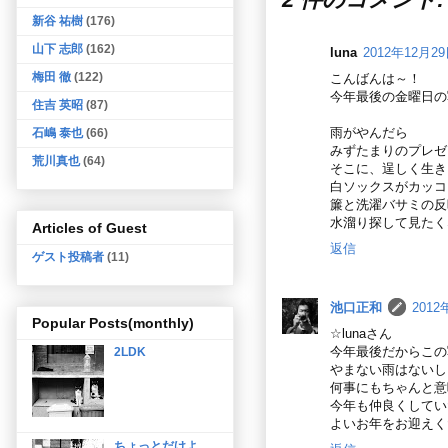
新谷 祐樹
(176)
山下 志郎
(162)
luna
2012年12月29
梅田 徹
(122)
こんばんは～！
今年最後の金曜日の
住吉 英昭
(87)
雨がやんだら
石嶋 泰也
(66)
みずたまりのプレゼ
荒川真也
(64)
そこに、逞しく生き
白ソックスがカッコ
簾と洗濯バサミの反
水溜り探して見たく
Articles of Guest
返信
ゲスト投稿者
(11)
池口正和
2012
Popular Posts(monthly)
☆lunaさん
今年最後だからこの
2LDK
やまない雨はないし
何事にもちゃんと意
今年も仲良くしてい
よいお年をお迎えく
ちょっとだけよ