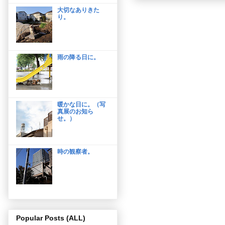
大切なありきた
り。
雨の降る日に。
暖かな日に。（写
真展のお知ら
せ。）
時の観察者。
Popular Posts (ALL)