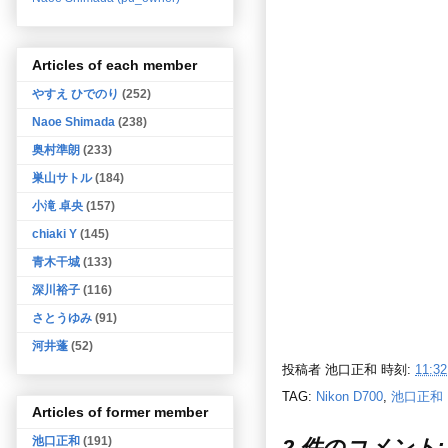
Articles of each member
やすえ ひでのり
(252)
Naoe Shimada
(238)
奥村準朗
(233)
巣山サトル
(184)
小滝 卓央
(157)
chiaki Y
(145)
青木干城
(133)
深川裕子
(116)
さとうゆみ
(91)
河井蓬
(52)
投稿者
池口正和
時刻:
11:32
TAG:
Nikon D700
,
池口正和
Articles of former member
池口正和
(191)
2 件のコメント: