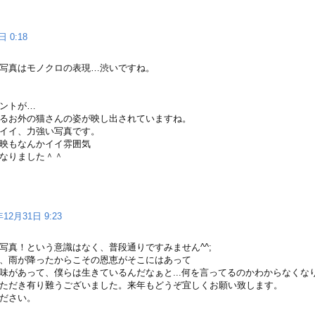
日 0:18
写真はモノクロの表現…渋いですね。
ントが…
るお外の猫さんの姿が映し出されていますね。
イイ、力強い写真です。
映もなんかイイ雰囲気
なりました＾＾
年12月31日 9:23
写真！という意識はなく、普段通りですみません^^;
、雨が降ったからこその恩恵がそこにはあって
味があって、僕らは生きているんだなぁと...何を言ってるのかわからなくなり
ただき有り難うございました。来年もどうぞ宜しくお願い致します。
ださい。