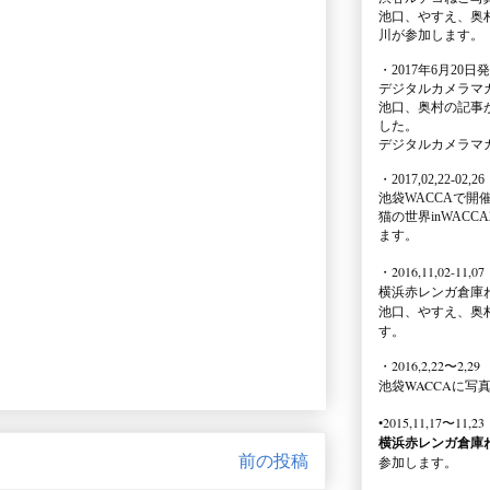
池口、やすえ、奥
川が参加します。
・2017年6月20日
デジタルカメラマ
池口、奥村の記事
した。
デジタルカメラマ
・2017,02,22-02,26
池袋WACCA
で開
猫の世界inWACCA
ます。
・2016,11,02-11,07
横浜赤レンガ倉庫
池口、やすえ、奥
す。
・2016,2,22〜2,29
池袋WACCA
に写
•2015,11,17〜11,23
横浜赤レンガ倉庫
前の投稿
参加します。