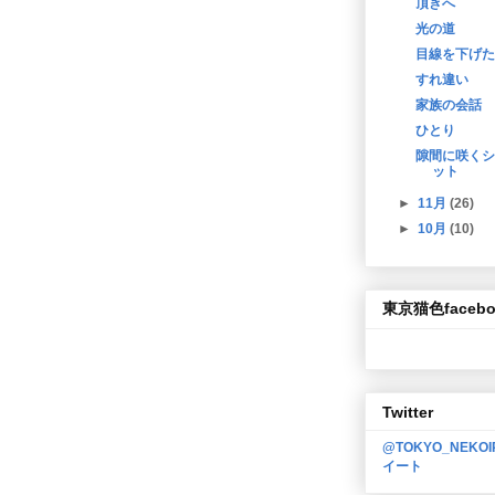
頂きへ
光の道
目線を下げた
すれ違い
家族の会話
ひとり
隙間に咲くシ
ット
►
11月
(26)
►
10月
(10)
東京猫色facebo
Twitter
@TOKYO_NEKO
イート