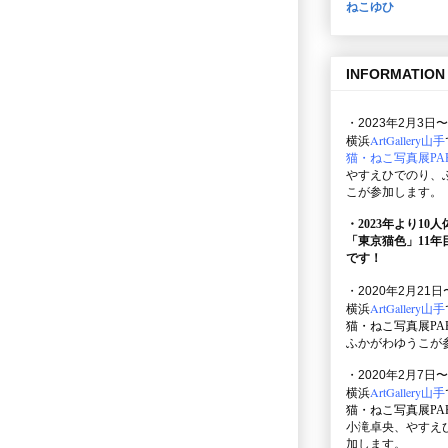
ねこゆひ
INFORMATION
・2023年2月3日〜
ArtGallery山手
横浜
猫・ねこ写真展PAR
やすえひでのり、
こが参加します。
・2023年より10
「東京猫色」
11
です！
・2020年2月21日
ArtGallery山手
横浜
猫・ねこ写真展PAR
ふかがわゆうこが
・2020年2月7日〜
ArtGallery山手
横浜
猫・ねこ写真展PAR
小滝卓央、やすえ
加します。