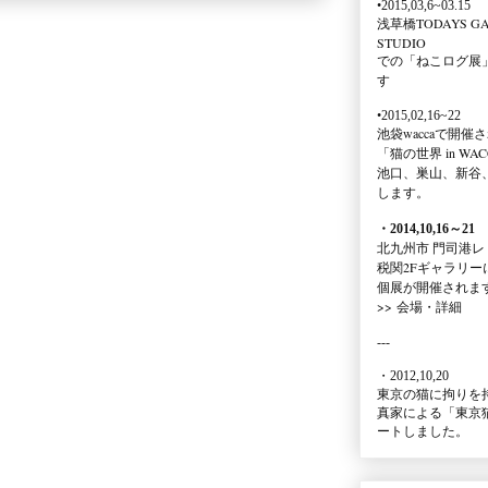
•2015,03,6~03.15
浅草橋TODAYS GA
STUDIO
での
「ねこログ展
す
•2015,02,16~22
池袋waccaで開催
「猫の世界 in WAC
池口、巣山、新谷
します。
・2014,10,16
～
21
北九州市 門司港レ
税関2Fギャラリー
個展が開催されま
>>
会場・詳細
---
・2012,10,20
東京の猫に拘りを
真家による
「東京
ートしました。